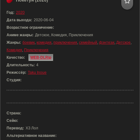
Покетун (2020)
Год:
2020
Дата выхода:
2020-06-04
Возрастное ограничение:
Аниме жанры:
Детское, Комедия, Приключения
Жанры:
боевик
,
комедия
,
приключения
,
семейный
,
фэнтези
,
Детское
,
Комедия
,
Приключения
Качество:
WEB-DLRip
Длительность:
4
Режиссёр:
Taku Inoue
Студия:
Страна:
Сейю:
Перевод:
ХЗ Лол
Альтернативное название: