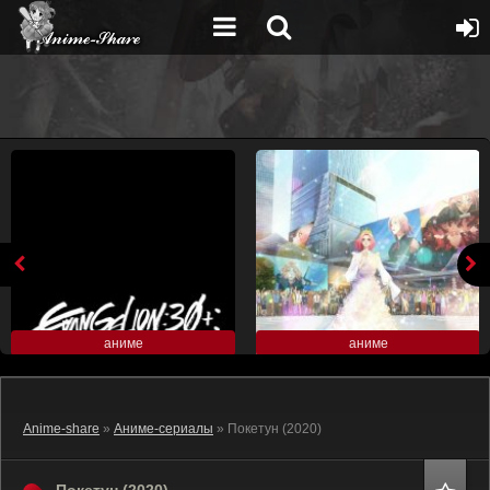
аниме
аниме
Anime-share
»
Аниме-сериалы
» Покетун (2020)