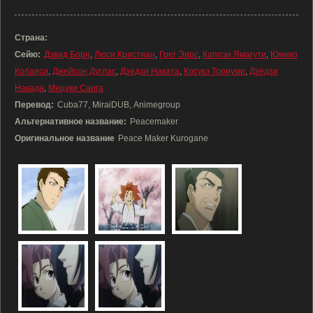
Страна:
Сейю:
Дэвид Борн
,
Люси Кристиан
,
Грег Эирс
,
Каппэи Ямагути
,
Юмико
Кобаяси
,
Джейсон Дуглас
,
Дзёдзи Наката
,
Косукэ Ториуми
,
Дзёдзи
Накада
,
Мицуки Саига
Перевод:
Cuba77, MiraiDUB, Animegroup
Альтернативное название:
Peacemaker
Оригинальное название
Peace Maker Kurogane