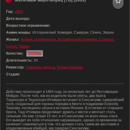
Железный миротворец [ТВ] (2003)
Год:
2003
Дата выхода:
Возрастное ограничение:
Аниме жанры:
Исторический, Комедия, Самураи, Сёнен, Экшен
Жанры:
боевик
,
приключения
,
Исторический
,
Комедия
,
Самураи
,
Сёнен
,
Экшен
Качество:
DVDRip
Длительность:
24
Режиссёр:
Томохиро Хирата
,
Тосики Камэяма
Студия:
Действие происходит в 1864 году, за несколько лет до Реставрации
Мэйдзи. После того, как их родители были убиты, два брата
Тэцуносукэ и Тацуносукэ Итимура вступают в Синсэнгуми, самурайский
полк, созданный для охраны порядка в Киото и поддержки Ёсинобу
Токугава, последнего сёгуна в истории Японии. В отличие от старшего
брата, Тэцу Итимура продолжает думать о мести и мечтает стать
сильным. Но ему только 15 лет, и в Синсэнгуми он всего лишь слуга.
Его выводит из себя отношение окружающих, однако со временем он
начинает сомневаться в том, что должен стать таким же жестоким и
хладнокровным убийцей, как самураи Синсэнгуми.