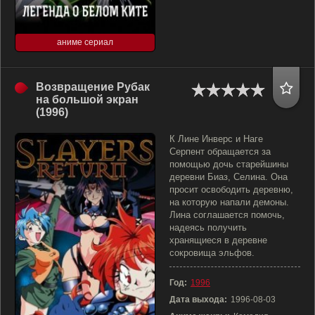
аниме сериал
Возвращение Рубак
на большой экран
(1996)
К Лине Инверс и Наге
Серпент обращается за
помощью дочь старейшины
деревни Биаз, Селина. Она
просит освободить деревню,
на которую напали демоны.
Лина соглашается помочь,
надеясь получить
хранящиеся в деревне
сокровища эльфов.
Год:
1996
Дата выхода:
1996-08-03