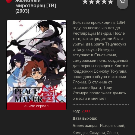
Железный
миротворец [ТВ]
(2003)
Действие происходит в 1864
году, за несколько лет до
Реставрации Мэйдзи. После
того, как их родители были
убиты, два брата Тэцуносукэ
и Тацуносукэ Итимура
вступают в Синсэнгуми,
самурайский полк, созданный
для охраны порядка в Киото и
поддержки Ёсинобу Токугава,
последнего сёгуна в истории
Японии. В отличие от
старшего брата, Тэцу
Итимура продолжает думать
о мести и мечтает
аниме сериал
Год:
2003
Дата выхода:
Аниме жанры:
Исторический,
Комедия, Самураи, Сёнен,