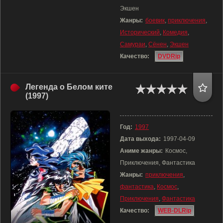
Экшен
Жанры:
боевик
,
приключения
,
Исторический
,
Комедия
,
Самураи
,
Сёнен
,
Экшен
Качество:
DVDRip
Легенда о Белом ките
(1997)
Год:
1997
Дата выхода:
1997-04-09
Аниме жанры:
Космос,
Приключения, Фантастика
Жанры:
приключения
,
фантастика
,
Космос
,
Приключения
,
Фантастика
Качество:
WEB-DLRip