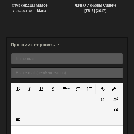
Стук сердца! Милое
Живая любовь! Сияние
лекарство — Мана
[ТВ-2] (2017)
выходит замуж?!! (2013)
Прокомментировать
Полужирный
Курсив
Подчеркнутый
Зачеркнутый
Выравнивание
Нумерованный список
Маркированный списо
Вставить ссылку
Вставить 
Вставить смайли
Вставка ск
Вставка ц
Вставка спойлера