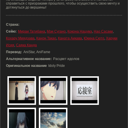
справиться с призраками прошлого, чтобы осуществить свою мечту и
дотянуться до вершины!
Страна:
Сейю:
Мираи Татибана
,
Мэи Сугано
,
Кокона Нацумэ
,
Нао Сасаки
,
Кохару Миядзава
,
Канон Такао
,
Каната Аикава
,
Юкина Сюто
,
Харуки
Исия
,
Саяка Канда
Перевод:
AniStar, AniFame
Альтернативное название:
Расцвет идолов
Оригинальное название
Idoly Pride