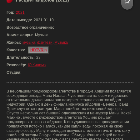
Расцвет айдолов (2021)
Год:
2021
Дата выхода:
2021-01-10
Возрастное ограничение:
Аниме жанры:
Музыка
Жанры:
музыка
,
фэнтези
,
Музыка
Качество:
HDTVRip
Длительность:
23
Режиссёр:
Ю Киномэ
Студия:
В небольшом продюсерском агентстве в городке Хошими появляется
восходящая звезда Мана Нагасэ . Чувственным голосом и идеально
отточенными движениями она покоряет сердца фанатов айдол-
индустрии. Однако в день финала конкурса айдолов «Венера Гранд
При» случается трагедия: Мана погибает на пике своей карьеры.
Спустя несколько лет бывший одноклассник и менеджер Маны, Кохэй
Макино , вместе с руководством агентства Хошино решает
продюсировать новых айдолов. К его удивлению, на прослушивании
появляются Котоно Нагасэ , как две капли воды похожая на свою
старшую сестру Ману, и молодая девушка с голосом точь-в-точь как у
погибшей звезды Сакура Кавасаки . Объединённые общей целью,
начинающие айдолы теперь учатся работать вместе и пытаются