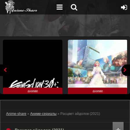
аниме
аниме
Anime-share
»
Аниме-сериалы
» Расцвет айдолов (2021)