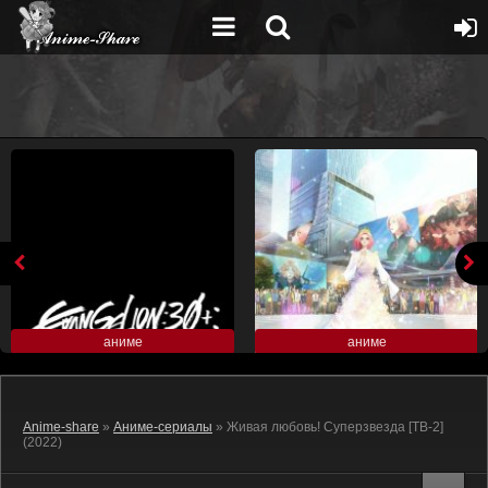
аниме
аниме
Anime-share
»
Аниме-сериалы
» Живая любовь! Суперзвезда [ТВ-2]
(2022)