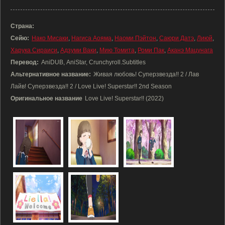
Страна:
Сейю:
Нако Мисаки
,
Нагиса Аояма
,
Наоми Пэйтон
,
Саюри Датэ
,
Лиюй
,
Харука Сираиси
,
Адзуми Ваки
,
Мию Томита
,
Роми Пак
,
Аканэ Мацунага
Перевод:
AniDUB, AniStar, Crunchyroll.Subtitles
Альтернативное название:
Живая любовь! Суперзвезда!! 2 / Лав
Лайв! Суперзвезда!! 2 / Love Live! Superstar!! 2nd Season
Оригинальное название
Love Live! Superstar!! (2022)