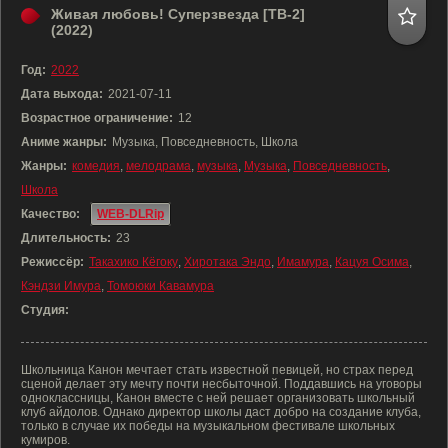
Живая любовь! Суперзвезда [ТВ-2]
(2022)
Год:
2022
Дата выхода:
2021-07-11
Возрастное ограничение:
12
Аниме жанры:
Музыка, Повседневность, Школа
Жанры:
комедия
,
мелодрама
,
музыка
,
Музыка
,
Повседневность
,
Школа
Качество:
WEB-DLRip
Длительность:
23
Режиссёр:
Такахико Кёгоку
,
Хиротака Эндо
,
Имамура
,
Кацуя Осима
,
Кэндзи Имура
,
Томоюки Кавамура
Студия:
Школьница Канон мечтает стать известной певицей, но страх перед
сценой делает эту мечту почти несбыточной. Поддавшись на уговоры
одноклассницы, Канон вместе с ней решает организовать школьный
клуб айдолов. Однако директор школы даст добро на создание клуба,
только в случае их победы на музыкальном фестивале школьных
кумиров.