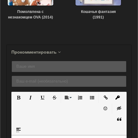
Помолвлена с
Кошачья фантазия
незнакомцем OVA (2014)
(1991)
Прокомментировать
Полужирный
Курсив
Подчеркнутый
Зачеркнутый
Выравнивание
Нумерованный список
Маркированный списо
Вставить ссылку
Вставить 
Вставить смайли
Вставка ск
Вставка ц