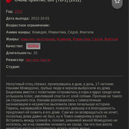
Очень приятно, Бог [ТВ-1] (2012)
Год:
2012
Дата выхода:
2012-10-01
Возрастное ограничение:
Аниме жанры:
Комедия, Романтика, Сёдзё, Фэнтези
Жанры:
комедия
,
мелодрама
,
Комедия
,
Романтика
,
Сёдзё
,
Фэнтези
Качество:
BDRip
Длительность:
25
Режиссёр:
Акитаро Даити
Студия:
Непутевый отец сбежал, проигравшись в дым, а дочь, 17-летнюю
Нанами Момодзоно, грубые люди в черном выбросили из дома.
Бедняжка вместе с пожитками отправилась в парк и вдруг среди ночи
услышала голос, умолявший спасти от злой собаки. Прогнав не такого
уж страшного пса, Нанами разговорилась с симпатичным
незнакомцем и незаметно выложила свою печальную историю.
Парень, назвавшийся Микагэ, пожалел девушку и в благодарность
предложил ей пожить в его доме. Сам же он возвращаться не хочет,
поскольку дома давно не был, ну и Томоэ наверняка в ярости.
Встревать между гулякой и, похоже, ревнивой женой Момодзоно не
хотелось, но и на скамейке ночевать не сахар, так что она взяла
нехитрую карту и отправилась искать новое жилье.