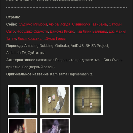
Страна:
Сейю:
Судзуко Мимори
,
Акира Исида
,
Синносукэ Татибана
,
Сатоми
Сато
,
Нобухико Окамото
,
Даисукэ Кисио
,
Тиа Линн Баллард
,
Дж. Майкл
Татум
,
Люси Кристиан
,
Джош Грелл
Перевод:
Amazing Dubbing, Onibaku, AniDUB, SHIZA Project,
AniLibria.TV, Субтитры
Альтернативное название:
Разрешите представиться - Бог / Очень
приятно, Бог (первый сезон)
Оригинальное название
Kamisama Hajimemashita