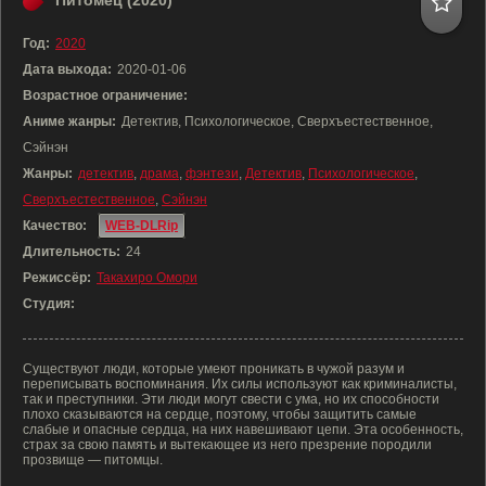
Питомец (2020)
Год:
2020
Дата выхода:
2020-01-06
Возрастное ограничение:
Аниме жанры:
Детектив, Психологическое, Сверхъестественное,
Сэйнэн
Жанры:
детектив
,
драма
,
фэнтези
,
Детектив
,
Психологическое
,
Сверхъестественное
,
Сэйнэн
Качество:
WEB-DLRip
Длительность:
24
Режиссёр:
Такахиро Омори
Студия:
Существуют люди, которые умеют проникать в чужой разум и
переписывать воспоминания. Их силы используют как криминалисты,
так и преступники. Эти люди могут свести с ума, но их способности
плохо сказываются на сердце, поэтому, чтобы защитить самые
слабые и опасные сердца, на них навешивают цепи. Эта особенность,
страх за свою память и вытекающее из него презрение породили
прозвище — питомцы.