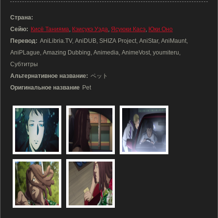
Страна:
Сейю:
Кисё Танияма
,
Кэисукэ Уэда
,
Ясуюки Касэ
,
Юки Оно
Перевод:
AniLibria.TV, AniDUB, SHIZA Project, AniStar, AniMaunt,
AniPLague, Amazing Dubbing, Animedia, AnimeVost, youmiteru,
Субтитры
Альтернативное название:
ペット
Оригинальное название
Pet