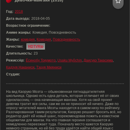
Девочки-мангаки (2018)
Год:
2018
Дата выхода:
2018-04-05
Возрастное ограничение:
Аниме жанры:
Комедия, Повседневность
Жанры:
комедия
,
Комедия
,
Повседневность
Качество:
HDTVRip
Длительность:
23
Режиссёр:
Ёсинобу Токумото
,
Usaku Myôchin
,
Даисукэ Такасима
,
Кадзуя Наканиси
,
Тэцуя Мияниси
Студия:
На вид Каоруко Моэта — обыкновенная пятнадцатилетняя
школьница. Однако есть одна деталь, которая отличает её от своих
одноклассниц — она начинающая мангака. Хотя на свой проект
девочка тратит все силы, сам же он не приносит ей ничего. Даже по
опросу читателей манга Моэты находится в самом низу по рейтингу.
Разочарованная таким результатом, Каоруко решает бросить всё, но
редактор даёт ей новый шанс, порекомендовав пожить в известном
общежитии для мангак. На что главная героиня соглашается и
немедленно переезжает туда. Поначалу место кажется Каоруко
немного странным, но ей без труда удаётся найти общий язык с