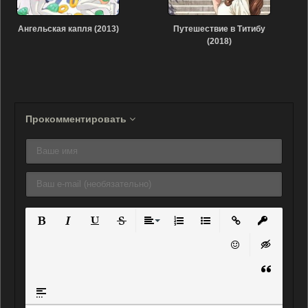
Ангельская капля (2013)
Путешествие в Титибу
(2018)
Прокомментировать
Полужирный
Курсив
Подчеркнутый
Зачеркнутый
Выравнивание
Нумерованный список
Маркированный списо
Вставить ссылку
Вставить 
Вставить смайли
Вставка ск
Вставка ц