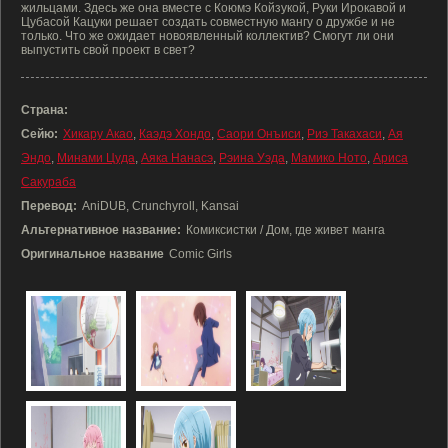
жильцами. Здесь же она вместе с Коюмэ Койзукой, Руки Ирокавой и
Цубасой Кацуки решает создать совместную мангу о дружбе и не
только. Что же ожидает новоявленный коллектив? Смогут ли они
выпустить свой проект в свет?
Страна:
Сейю:
Хикару Акао
,
Каэдэ Хондо
,
Саори Онъиси
,
Риэ Такахаси
,
Ая
Эндо
,
Минами Цуда
,
Аяка Нанасэ
,
Рэина Уэда
,
Мамико Ното
,
Ариса
Сакураба
Перевод:
AniDUB, Crunchyroll, Kansai
Альтернативное название:
Комиксистки / Дом, где живет манга
Оригинальное название
Comic Girls