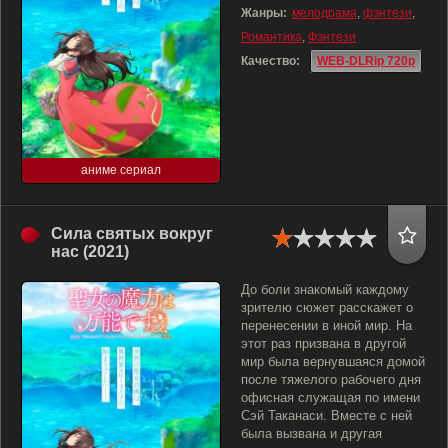
Жанры:
мелодрама
,
фэнтези
,
Романтика
,
Фэнтези
Качество:
WEB-DLRip 720p
аниме сериал
Сила святых вокруг
нас (2021)
До боли знакомый каждому
зрителю сюжет расскажет о
перенесении в иной мир. На
этот раз призвана в другой
мир была вернувшаяся домой
после тяжелого рабочего дня
офисная служащая по имени
Сэй Таканаси. Вместе с ней
была вызвана и другая