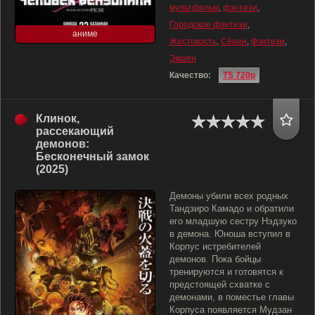
мультфильм
,
фэнтези
,
Городское фэнтези
,
аниме
Жестокость
,
Сёнен
,
Фэнтези
,
Экшен
Качество:
TS 720p
Клинок,
рассекающий
демонов:
Бесконечный замок
(2025)
Демоны убили всех родных
Тандзиро Камадо и обратили
его младшую сестру Нэдзуко
в демона. Юноша вступил в
Корпус истребителей
демонов. Пока бойцы
тренируются и готовятся к
предстоящей схватке с
демонами, в поместье главы
Корпуса появляется Мудзан