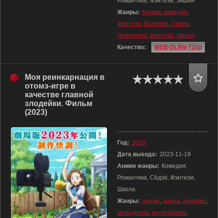
Романтика, Фэнтези, Экшен
Жанры:
боевик
,
комедия
,
фэнтези
,
Военное
,
Гарем
,
Романтика
,
Фэнтези
,
Экшен
Качество:
WEB-DLRip 720p
Моя реинкарнация в
отомэ-игре в
качестве главной
злодейки. Фильм
(2023)
Год:
2023
Дата выхода:
2023-11-19
Аниме жанры:
Комедия,
Романтика, Сёдзё, Фэнтези,
Школа
Жанры:
аниме
,
драма
,
комедия
,
мелодрама
,
мультфильм
,