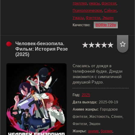
триллер
,
ужасы
,
фэнтези
,
Психологическое
,
Сэйнэн
,
Ужасы
,
Фэнтези
,
Экшен
Качество:
BDRip 720p
Человек-бензопила.
Фильм: История Резе
(2025)
Спасаясь от дождя в
телефонной будке, Дэндзи
знакомится с симпатичной
девушкой Рэдзэ.
Год:
2025
Дата выхода:
2025-09-19
Аниме жанры:
Городское
фэнтези, Жестокость, Сёнен,
Фэнтези, Экшен
Жанры:
аниме
,
боевик
,