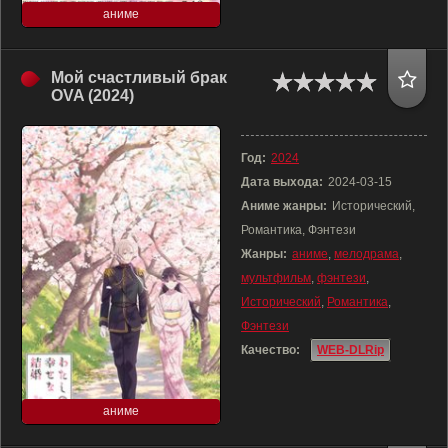
аниме
Мой счастливый брак
OVA (2024)
Год:
2024
Дата выхода:
2024-03-15
Аниме жанры:
Исторический,
Романтика, Фэнтези
Жанры:
аниме
,
мелодрама
,
мультфильм
,
фэнтези
,
Исторический
,
Романтика
,
Фэнтези
Качество:
WEB-DLRip
аниме