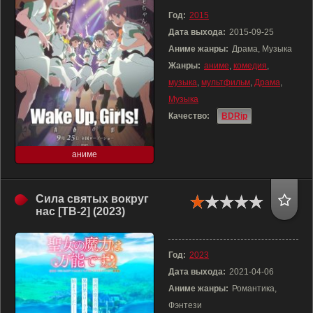
Год:
2015
Дата выхода:
2015-09-25
Аниме жанры:
Драма, Музыка
Жанры:
аниме
,
комедия
,
музыка
,
мультфильм
,
Драма
,
Музыка
Качество:
BDRip
аниме
Сила святых вокруг
нас [ТВ-2] (2023)
Год:
2023
Дата выхода:
2021-04-06
Аниме жанры:
Романтика,
Фэнтези