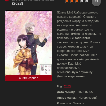
(2023)
Жизнь Миё Саймори сложно
назвать хорошей. С самого
рождения Фортуна обходила
её стороной: не повезло
родиться в семье, где не
было ни намёка на любовь, не
повезло и с талантами —
таковых попросту нет. И это в
семье, которая славится
сверхъестественными
силами. После появления в
доме мачехи и её одарённой
дочери Каё, Миё
превратилась в
обыкновенную служанку.
Долгие годы жизни
аниме сериал
Год:
2023
Дата выхода:
2023-07-05
Аниме жанры:
Исторический,
Романтика, Фэнтези