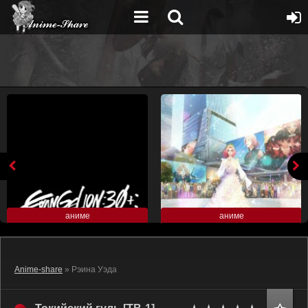
аниме
аниме
Anime-share
» Рэина Уэда