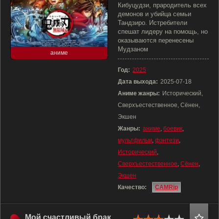
Кибуцудзи, прародитель всех
демонов и убийца семьи
Тандзиро. Истребители
спешат лидеру на помощь, но
оказываются перенесены
Мудзаном
аниме
Год:
2025
Дата выхода:
2025-07-18
Аниме жанры:
Исторический,
Сверхъестественное, Сёнен,
Экшен
Жанры:
аниме
,
боевик
,
мультфильм
,
фэнтези
,
Исторический
,
Сверхъестественное
,
Сёнен
,
Экшен
Качество:
CAMRip
Мой счастливый брак