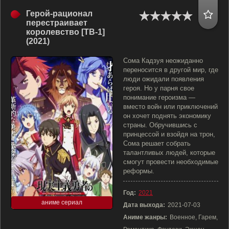
Герой-рационал
перестраивает
королевство [ТВ-1]
(2021)
Сома Кадзуя неожиданно
переносится в другой мир, где
люди ожидали появления
героя. Но у парня свое
понимание героизма —
вместо войн или приключений
он хочет поднять экономику
страны. Обручившись с
принцессой и взойдя на трон,
Сома решает собрать
талантливых людей, которые
смогут провести необходимые
реформы.
Год:
2021
аниме сериал
Дата выхода:
2021-07-03
Аниме жанры:
Военное, Гарем,