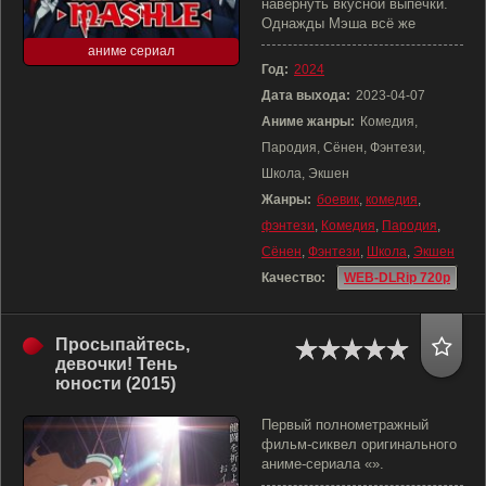
навернуть вкусной выпечки.
Однажды Мэша всё же
аниме сериал
Год:
2024
Дата выхода:
2023-04-07
Аниме жанры:
Комедия,
Пародия, Сёнен, Фэнтези,
Школа, Экшен
Жанры:
боевик
,
комедия
,
фэнтези
,
Комедия
,
Пародия
,
Сёнен
,
Фэнтези
,
Школа
,
Экшен
Качество:
WEB-DLRip 720p
Просыпайтесь,
девочки! Тень
юности (2015)
Первый полнометражный
фильм-сиквел оригинального
аниме-сериала «».