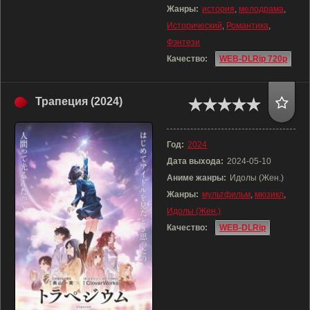
Жанры:
история
,
мелодрама
,
Исторический
,
Романтика
,
Фэнтези
Качество:
WEB-DLRip 720p
Трапеция (2024)
Год:
2024
Дата выхода:
2024-05-10
Аниме жанры:
Идолы (Жен.)
Жанры:
мультфильм
,
мюзикл
,
Идолы (Жен.)
Качество:
WEB-DLRip