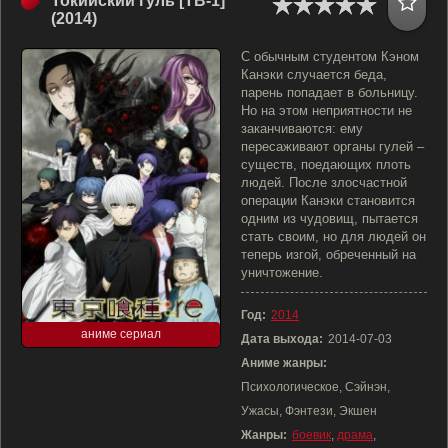
Токийский гуль [ТВ-1]
(2014)
С обычным студентом Кэном
Канэки случается беда,
парень попадает в больницу.
Но на этом неприятности не
заканчиваются: ему
пересаживают органы гулей –
существ, поедающих плоть
людей. После злосчастной
операции Канэки становится
одним из чудовищ, пытается
стать своим, но для людей он
теперь изгой, обреченный на
уничтожение.
Год:
2014
аниме сериал
Дата выхода:
2014-07-03
Аниме жанры:
Психологическое, Сэйнэн,
Ужасы, Фэнтези, Экшен
Жанры:
боевик
,
драма
,