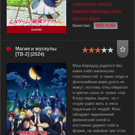
приключения
,
фэнтези
,
Комедия
,
Романтика
,
Сёдзё
,
Фэнтези
,
Школа
Качество:
WEB-DLRip
аниме
Магия и мускулы
[ТВ-2] (2024)
Мэш Бёрндэд родился без
каких-либо магических
способностей, а такие люди в
фэнтезийном мире долго не
живут, поэтому отец оберегал
и прятал сына от чужих глаз.
Когда парень вырос, он с
отцом ушёл жить в леса
подальше от людей. Мэш
обладает недюжинной
физической силой и
постоянно держит себя в
форме, не забывая при этом