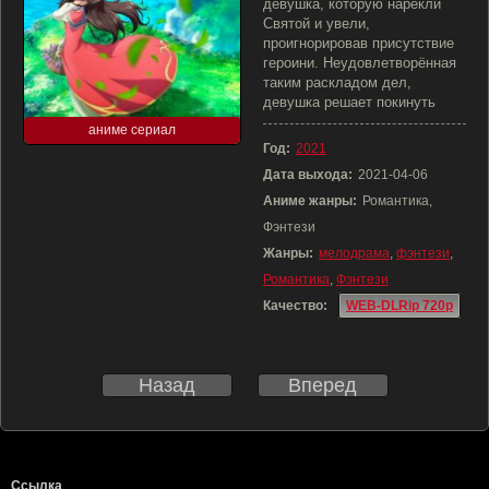
девушка, которую нарекли
Святой и увели,
проигнорировав присутствие
героини. Неудовлетворённая
таким раскладом дел,
девушка решает покинуть
аниме сериал
Год:
2021
Дата выхода:
2021-04-06
Аниме жанры:
Романтика,
Фэнтези
Жанры:
мелодрама
,
фэнтези
,
Романтика
,
Фэнтези
Качество:
WEB-DLRip 720p
Назад
Вперед
Ссылка