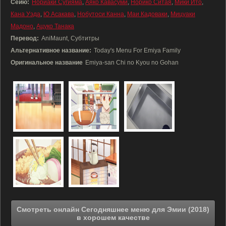
Сейю:
Нориаки Сугияма
,
Аяко Кавасуми
,
Норико Ситая
,
Мики Ито
,
Кана Уэда
,
Ю Асакава
,
Нобутоси Канна
,
Маи Кадоваки
,
Мицуаки
Мадоно
,
Ацуко Танака
Перевод:
AniMaunt, Субтитры
Альтернативное название:
Today's Menu For Emiya Family
Оригинальное название
Emiya-san Chi no Kyou no Gohan
Смотреть онлайн Сегодняшнее меню для Эмии (2018)
в хорошем качестве