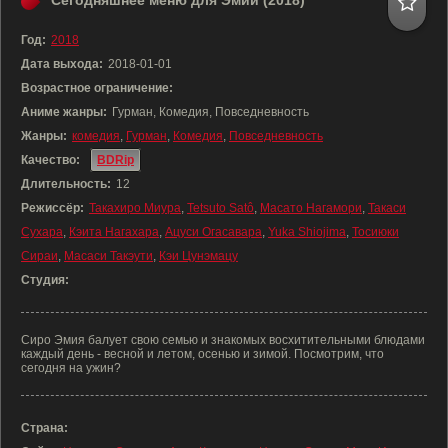
Сегодняшнее меню для Эмии (2018)
Год:
2018
Дата выхода:
2018-01-01
Возрастное ограничение:
Аниме жанры:
Гурман, Комедия, Повседневность
Жанры:
комедия
,
Гурман
,
Комедия
,
Повседневность
Качество:
BDRip
Длительность:
12
Режиссёр:
Такахиро Миура
,
Tetsuto Satô
,
Масато Нагамори
,
Такаси
Сухара
,
Кэита Нагахара
,
Ацуси Огасавара
,
Yuka Shiojima
,
Тосиюки
Сираи
,
Масаси Такэути
,
Кэи Цунэмацу
Студия:
Сиро Эмия балует свою семью и знакомых восхитительными блюдами
каждый день - весной и летом, осенью и зимой. Посмотрим, что
сегодня на ужин?
Страна: