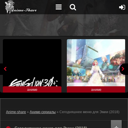
аниме
аниме
Anime-share
»
Аниме-сериалы
» Сегодняшнее меню для Эмии (2018)