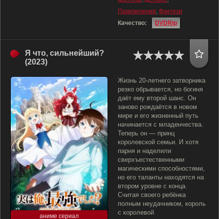
Приключения
,
Фэнтези
Качество:
DVDRip
Я что, сильнейший?
(2023)
Жизнь 20-летнего затворника
резко обрывается, но богиня
даёт ему второй шанс. Он
заново рождаётся в новом
мире и его жизненный путь
начинается с младенчества.
Теперь он — принц
королевской семьи. И хотя
парня и наделили
сверхъестественными
магическими способностями,
но его таланты находятся на
втором уровне с конца.
Считая своего ребёнка
полным неудачником, король
с королевой
аниме сериал