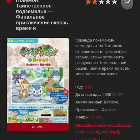
Покемон:
Таинственное
подземелье —
Финальное
приключение сквозь
время и
Команда покемонов-
исследователей должна
отправиться в Призрачную
страну, чтобы остановить
разрушение Темпоральной
башни, иначе время во всём
мире навеки застынет.
Год:
2009
Дата выхода:
2009-04-12
Аниме жанры:
Детское,
Приключения, Фэнтези
Жанры:
аниме
,
короткометражка
,
мультфильм
,
аниме
приключения
,
семейный
,
фэнтези
,
Детское
,