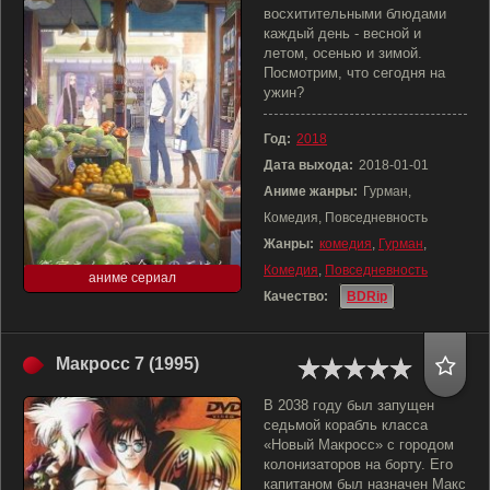
восхитительными блюдами
каждый день - весной и
летом, осенью и зимой.
Посмотрим, что сегодня на
ужин?
Год:
2018
Дата выхода:
2018-01-01
Аниме жанры:
Гурман,
Комедия, Повседневность
Жанры:
комедия
,
Гурман
,
Комедия
,
Повседневность
аниме сериал
Качество:
BDRip
Макросс 7 (1995)
В 2038 году был запущен
седьмой корабль класса
«Новый Макросс» с городом
колонизаторов на борту. Его
капитаном был назначен Макс