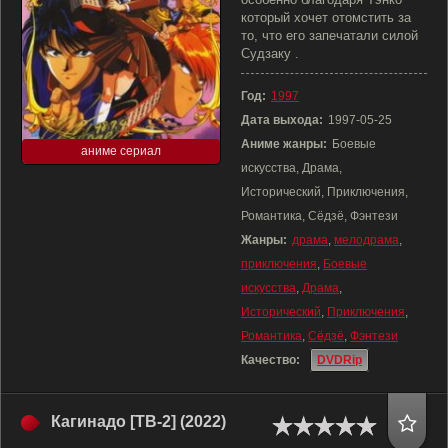
который хочет отомстить за
то, что его запечатали силой
Судзаку .
Год:
1997
Дата выхода:
1997-05-25
Аниме жанры:
Боевые
аниме сериал
искусства, Драма,
Исторический, Приключения,
Романтика, Сёдзё, Фэнтези
Жанры:
драма
,
мелодрама
,
приключения
,
Боевые
искусства
,
Драма
,
Исторический
,
Приключения
,
Романтика
,
Сёдзё
,
Фэнтези
Качество:
DVDRip
Кагинадо [ТВ-2] (2022)