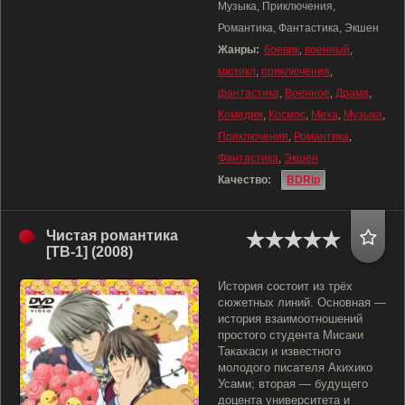
Музыка, Приключения,
Романтика, Фантастика, Экшен
Жанры:
боевик
,
военный
,
мюзикл
,
приключения
,
фантастика
,
Военное
,
Драма
,
Комедия
,
Космос
,
Меха
,
Музыка
,
Приключения
,
Романтика
,
Фантастика
,
Экшен
Качество:
BDRip
Чистая романтика
[ТВ-1] (2008)
История состоит из трёх
сюжетных линий. Основная —
история взаимоотношений
простого студента Мисаки
Такахаси и известного
молодого писателя Акихико
Усами; вторая — будущего
доцента университета и