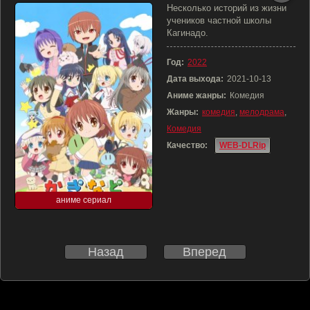
Несколько историй из жизни
учеников частной школы
Кагинадо.
Год:
2022
Дата выхода:
2021-10-13
Аниме жанры:
Комедия
Жанры:
комедия
,
мелодрама
,
Комедия
Качество:
WEB-DLRip
аниме сериал
Назад
Вперед