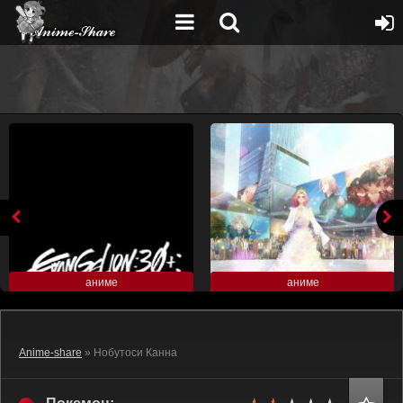
аниме
аниме
Anime-share
» Нобутоси Канна