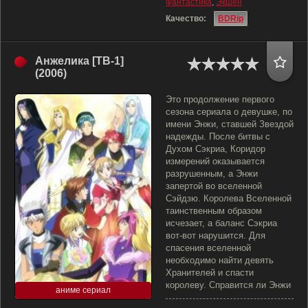
Фантастика
,
Экшен
Качество:
BDRip
Анжелика [ТВ-1]
(2006)
Это продолжение первого
сезона сериала о девушке, по
имени Энжи, ставшей Звездой
надежды. После битвы с
Духом Сэкриа, Коридор
измерений оказывается
разрушенным, а Энжи
запертой во вселенной
Сэйдзю. Королева Вселенной
таинственным образом
исчезает, а баланс Сэкриа
вот-вот нарушится. Для
спасения вселенной
необходимо найти девять
Хранителей и спасти
королеву. Справится ли Энжи
аниме сериал