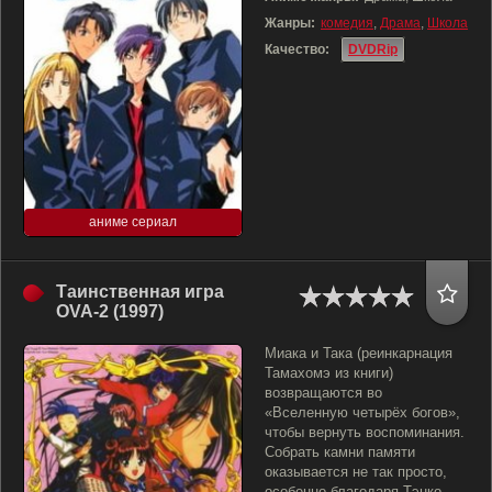
Жанры:
комедия
,
Драма
,
Школа
Качество:
DVDRip
аниме сериал
Таинственная игра
OVA-2 (1997)
Миака и Така (реинкарнация
Тамахомэ из книги)
возвращаются во
«Вселенную четырёх богов»,
чтобы вернуть воспоминания.
Собрать камни памяти
оказывается не так просто,
особенно благодаря Тэнко