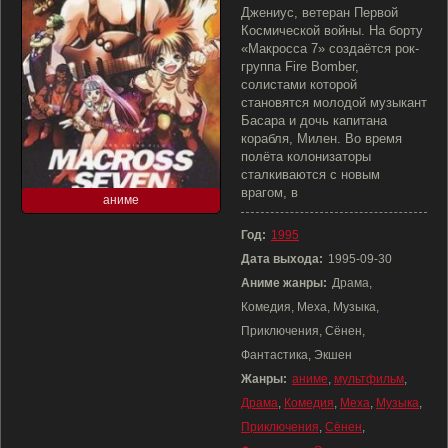
Джениус, ветеран Первой
Космической войны. На борту
«Макросса 7» создаётся рок-
группа Fire Bomber,
солистами которой
становятся молодой музыкант
Басара и дочь капитана
корабля, Милен. Во время
полёта колонизаторы
сталкиваются с новым
врагом, в
аниме
Год:
1995
Дата выхода:
1995-09-30
Аниме жанры:
Драма,
Комедия, Меха, Музыка,
Приключения, Сёнен,
Фантастика, Экшен
Жанры:
аниме
,
мультфильм
,
Драма
,
Комедия
,
Меха
,
Музыка
,
Приключения
,
Сёнен
,