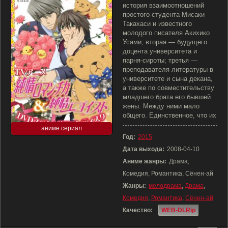
история взаимоотношений
простого студента Мисаки
Такахаси и известного
молодого писателя Акихико
Усами; вторая — будущего
доцента университета и
парня-сироты; третья —
преподавателя литературы в
университете и сына декана,
а также по совместительству
младшего брата его бывшей
жены. Между ними мало
общего. Единственное, что их
аниме сериал
Год:
2015
Дата выхода:
2008-04-10
Аниме жанры:
Драма,
Комедия, Романтика, Сёнен-ай
Жанры:
мелодрама
,
Драма
,
Комедия
,
Романтика
,
Сёнен-ай
Качество:
WEB-DLRip