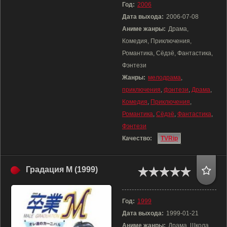
Год:
2006
Дата выхода:
2006-07-08
Аниме жанры:
Драма,
Комедия, Приключения,
Романтика, Сёдзё, Фантастика,
Фэнтези
Жанры:
мелодрама
,
приключения
,
фэнтези
,
Драма
,
Комедия
,
Приключения
,
Романтика
,
Сёдзё
,
Фантастика
,
Фэнтези
Качество:
TVRip
Градация М (1999)
Год:
1999
Дата выхода:
1999-01-21
Аниме жанры:
Драма, Школа