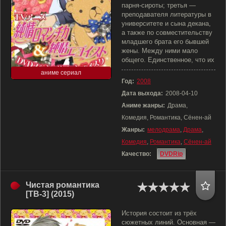
парня-сироты; третья —
преподавателя литературы в
университете и сына декана,
а также по совместительству
младшего брата его бывшей
жены. Между ними мало
общего. Единственное, что их
аниме сериал
Год:
2008
Дата выхода:
2008-04-10
Аниме жанры:
Драма,
Комедия, Романтика, Сёнен-ай
Жанры:
мелодрама
,
Драма
,
Комедия
,
Романтика
,
Сёнен-ай
Качество:
DVDRip
Чистая романтика
[ТВ-3] (2015)
История состоит из трёх
сюжетных линий. Основная —