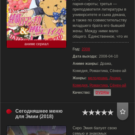
парня-сироты; третья —
преподавателя литературы в
университете и сына декана,
а также по совместительству
младшего брата его бывшей
жены. Между ними мало
общего. Единственное, что их
аниме сериал
Год:
2008
Дата выхода:
2008-04-10
Аниме жанры:
Драма,
Комедия, Романтика, Сёнен-ай
Жанры:
мелодрама
,
Драма
,
Комедия
,
Романтика
,
Сёнен-ай
Качество:
DVDRip
Сегодняшнее меню
для Эмии (2018)
Сиро Эмия балует свою
семью и знакомых