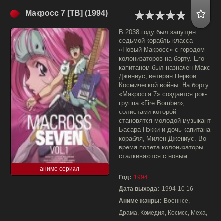
Макросс 7 [ТВ] (1994)
В 2038 году был запущен
седьмой корабль класса
«Новый Макросс» с городом
колонизаторов на борту. Его
капитаном был назначен Макс
Джениус, ветеран Первой
Космической войны. На борту
«Макросса 7» создается рок-
группа «Fire Bomber»,
солистами которой
становятся молодой музыкант
Басара Нэкки и дочь капитана
корабля, Милен Джениус. Во
время полета колонизаторы
сталкиваются с новым
аниме сериал
Год:
1994
Дата выхода:
1994-10-16
Аниме жанры:
Военное,
Драма, Комедия, Космос, Меха,