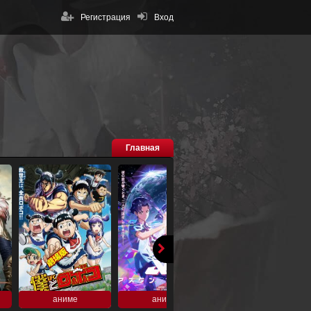
Регистрация
Вход
Главная
аниме
аниме
аниме