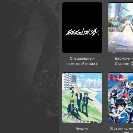
Специальный
Бесконеч
памятный показ к
Скарлет (
тридцатилетию
«Евангелиона» (2026)
Будни
Я стою на м