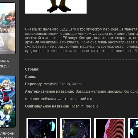
Сказка из далёкого будущего о космическом периоде... Планет
оживленным космическим движением. Девушка по имени Лили з
девочкой в их школе. Её зовут Хикари , она того же возраста, н
другими учениками в их классе. Пока она лишь рассматривает 
смотреть на неё с расстояния, надеясь на возможность погово
существо, похожее на кота, появляется в школе, изменяя их о
ность
2025)
Страна:
Сейю:
Перевод:
Anything Group, Kansai
Альтернативное название:
Загадай желание звёздам: Холодно
желание звёздам: Фантастический кот
Оригинальное название
Hoshi ni Negai o
иллионе