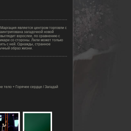
а Маргация является центром торговли с
аинтригована загадочной новой
о выглядит взрослее, по сравнению с
Хикари со стороны. Лили может только
рить с ней. Однажды, странное
бычный образ жизни.
е тело + Горячее сердце / Загадай