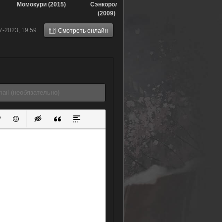
Момокури (2015)
Сэнкоролл
(2009)
7-2023, 19:59
Смотреть онлайн
ок
й список
ь ссылку
тавить защищенную ссылку
Вставить смайлик
Вставка скрытого текста
Вставка цитаты
Вставка спойлера