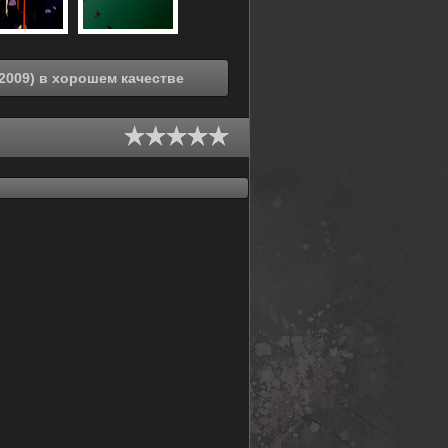
Смотреть онлайн Загадай желание звёздам (2009) в хорошем качестве