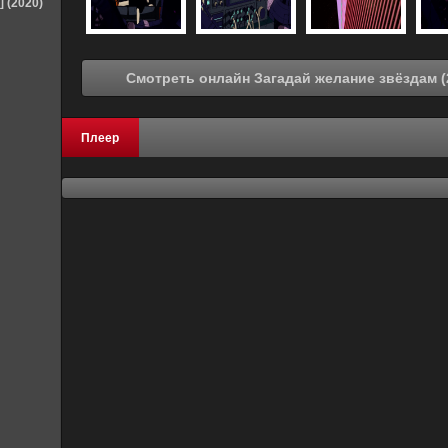
] (2020)
Плеер