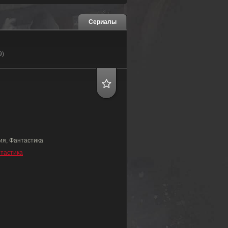
Сериалы
9)
я, Фантастика
тастика