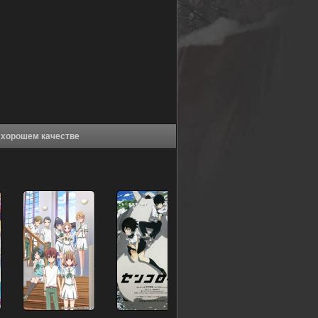
е Загадай желание звёздам (2009) в хорошем качестве