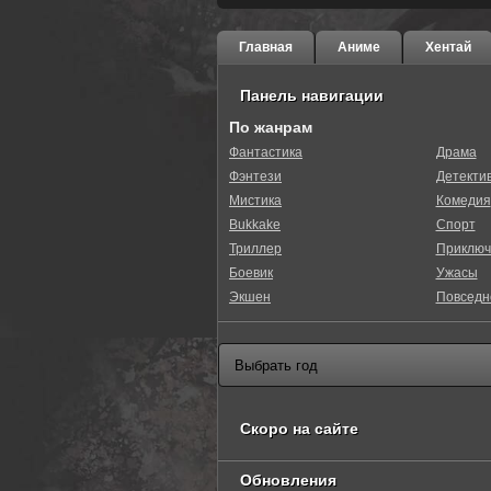
Главная
Аниме
Хентай
Панель навигации
По жанрам
Фантастика
Драма
Фэнтези
Детекти
Мистика
Комедия
Bukkake
Спорт
Триллер
Приключ
Боевик
Ужасы
Экшен
Повседн
Скоро на сайте
Обновления