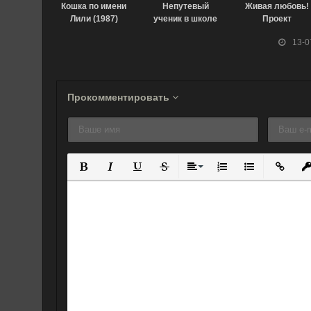
Кошка по имени
Непутевый
Живая любовь!
Лили (1987)
ученик в школе
Проект
магии:
«Школьный
13-0
Взывающая к
идол» OVA
звёздам (2017)
(2013)
Прокомментировать
Полужирный
Курсив
Подчеркнутый
Зачеркнутый
Выравнивание
Нумерованный спис
Маркированны
Вставит
Вс