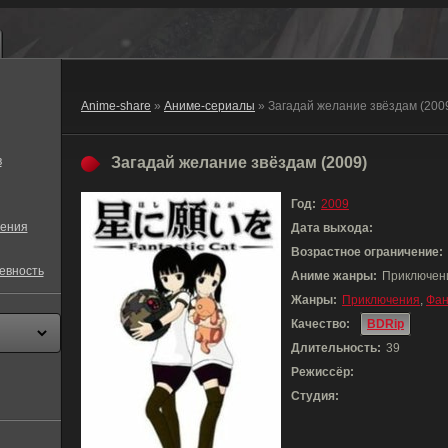
Anime-share
»
Аниме-сериалы
» Загадай желание звёздам (200
в
Загадай желание звёздам (2009)
Год:
2009
ения
Дата выхода:
Возрастное ограничение:
евность
Аниме жанры:
Приключени
Жанры:
Приключения
,
Фан
Качество:
BDRip
Длительность:
39
Режиссёр:
Студия: