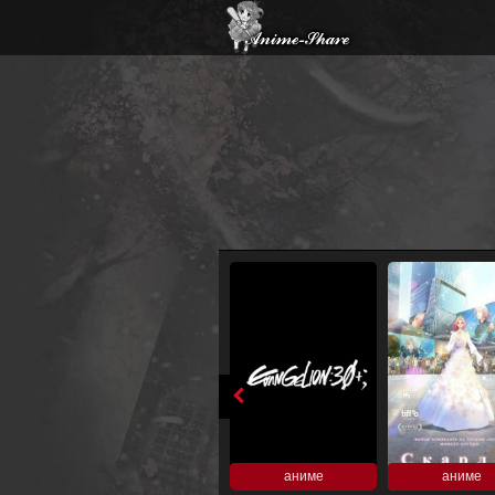
аниме
аниме