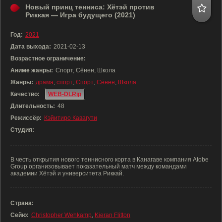
Новый принц тенниса: Хётэй против
Риккая — Игра будущего (2021)
Год:
2021
Дата выхода:
2021-02-13
Возрастное ограничение:
Аниме жанры:
Спорт, Сёнен, Школа
Жанры:
драма
,
спорт
,
Спорт
,
Сёнен
,
Школа
Качество:
WEB-DLRip
Длительность:
48
Режиссёр:
Кэйитиро Кавагути
Студия:
В честь открытия нового теннисного корта в Канагаве компания Atobe
Group организовывает показательный матч между командами
академии Хётэй и университета Риккай.
Страна:
Сейю:
Christopher Wehkamp
,
Kieran Flitton