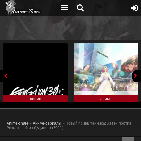
аниме
аниме
Anime-share
»
Аниме-сериалы
» Новый принц тенниса: Хётэй против
Риккая — Игра будущего (2021)