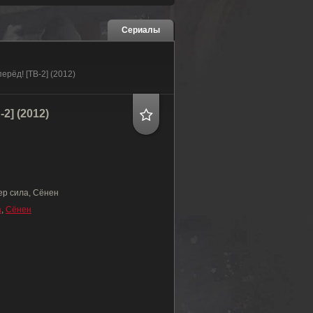
Сериалы
ерёд! [ТВ-2] (2012)
2] (2012)
ер сила, Сёнен
а
,
Сёнен