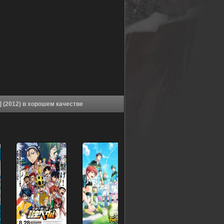
Аниме Одиннадцать молний: Только вперёд! [ТВ-2] (2012) в хорошем качестве