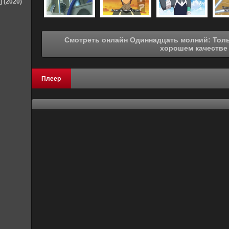
] (2020)
Смотреть онлайн Одиннадцать молний: Только вперёд! [ТВ-2] (2012) в
хорошем качестве
Плеер