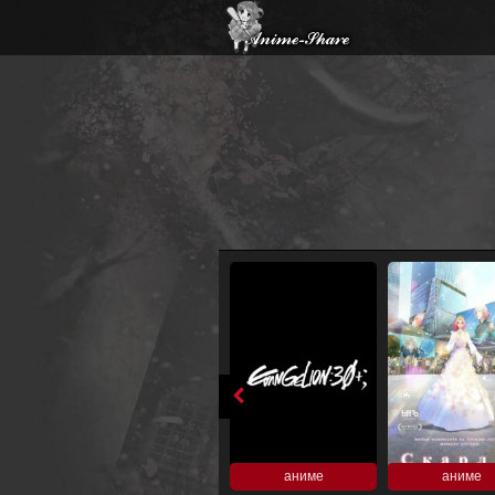
аниме
аниме