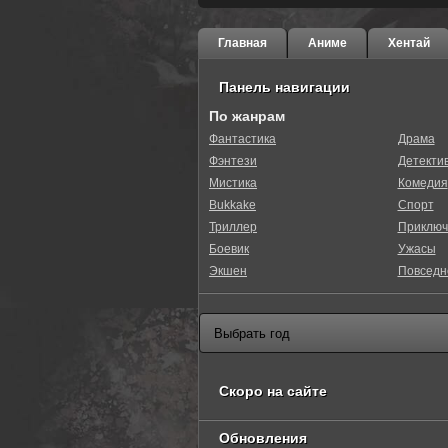
Главная
Аниме
Хентай
Панель навигации
По жанрам
Фантастика
Драма
Фэнтези
Детекти
Мистика
Комедия
Bukkake
Спорт
Триллер
Приключ
Боевик
Ужасы
Экшен
Повседн
Скоро на сайте
Обновления