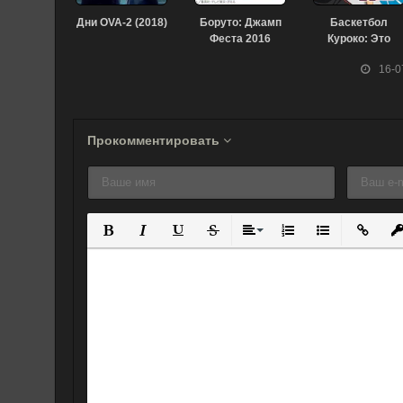
Дни OVA-2 (2018)
Боруто: Джамп
Баскетбол
Феста 2016
Куроко: Это
(2016)
лучший подарок
16-0
(2015)
Прокомментировать
Полужирный
Курсив
Подчеркнутый
Зачеркнутый
Выравнивание
Нумерованный спис
Маркированны
Вставит
Вс