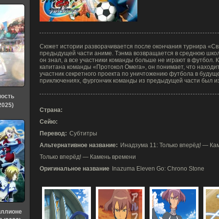
Сюжет истории разворачивается после окончания турнира «Св
предыдущей части аниме. Тэнма возвращается в среднюю школу
он знал, а все участники команды больше не играют в футбол. 
капитана команды «Протокол Омега», он понимает, что находи
участник секретного проекта по уничтожению футбола в будуще
приключениях, фургончик команды из предыдущей части был 
ность
2025)
Страна:
Сейю:
Перевод:
Субтитры
Альтернативное название:
Инадзума 11: Только вперёд! — Ка
Только вперёд! — Камень времени
Оригинальное название
Inazuma Eleven Go: Chrono Stone
иллионе