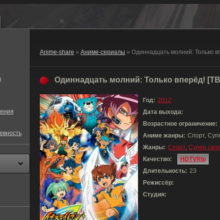
Anime-share
»
Аниме-сериалы
» Одиннадцать молний: Только вп
в
Одиннадцать молний: Только вперёд! [ТВ-
Год:
2012
ения
Дата выхода:
Возрастное ограничение:
евность
Аниме жанры:
Спорт, Суп
Жанры:
Спорт
,
Супер сил
Качество:
HDTVRip
Длительность:
23
Режиссёр:
Студия: