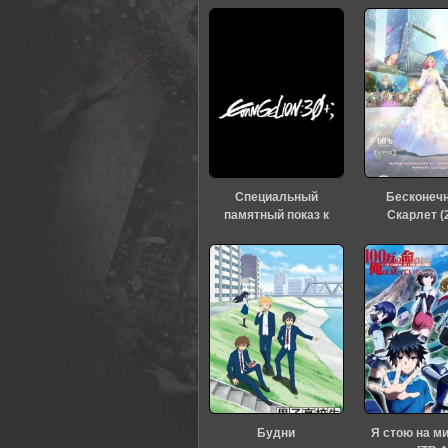
Специальный
Бесконеч
памятный показ к
Скарлет (
тридцатилетию
«Евангелиона» (2026)
Будни
Я стою на м