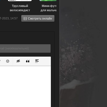
Трусливый
Мини-футбол
велосипедист
для мальчиков
!
(2015) (2015)
(2022)
7-2023, 14:57
Смотреть онлайн
ок
й список
ь ссылку
тавить защищенную ссылку
Вставить смайлик
Вставка скрытого текста
Вставка цитаты
Вставка спойлера