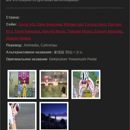
все это обернется для юных велогонщиков?
Страна:
Сейю:
Ацуси Абэ
,
Дзюн Фукусима
,
Мэгуми Хан
,
Сатоси Хино
,
Кэнтаро
Ито
,
Тэцуя Какихара
,
Даисукэ Кисио
,
Томоаки Маэно
,
Ёсицугу Мацуока
,
Мамору Мияно
Перевод:
Animedia, Субтитры
Альтернативное название:
劇場版 弱虫ペダル
Оригинальное название
Gekijouban Yowamushi Pedal