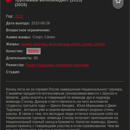
Трусливый велосипедист (2015)
(2015)
Год:
2015
Дата выхода:
2015-08-28
Возрастное ограничение:
Аниме жанры:
Спорт, Сёнен
Жанры:
аниме
,
комедия
,
мультфильм
,
спорт
,
Спорт
,
Сёнен
Качество:
BDRip
Длительность:
90
Режиссёр:
Осаму Набэсима
,
Норихиро Наганума
Студия:
Конец лета не за горами! После завершения Национального турнира,
Сакамичи предается интенсивным тренировкам вместе с Шунскэ и
Шокичи , дабы вселять в товарищей по команде дух и надежду
команды Сохоку. Данную ответственность на него возложили
студенты третьего года — Шинго Кинджо , Юскэ Макишима и Джин
Тадокоро , которые уже в скором времени покинут родные стены
школы. В связи с тем, что молодые люди отлично показали себя на
Национальном турнире, команда Сохоку получает приглашение на
Национальный горный заезд в Кумамото. Капитан команды, Шинго,
решил принять с товарищами участие в этом соревновании. Чем же