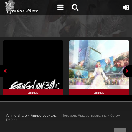
аниме
аниме
Anime-share
»
Аниме-сериалы
» Покемон: Аркеус, названный богом
(2022)