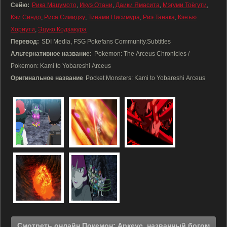
Сейю:
Рика Мацумото
,
Икуэ Отани
,
Даики Ямасита
,
Мэгуми Тоёгути
,
Кэи Синдо
,
Риса Симидзу
,
Тинами Нисимура
,
Риэ Танака
,
Кэнъю
Хориути
,
Эцуко Кодзакура
Перевод:
SDI Media, FSG Pokefans Community.Subtitles
Альтернативное название:
Pokemon: The Arceus Chronicles /
Pokemon: Kami to Yobareshi Arceus
Оригинальное название
Pocket Monsters: Kami to Yobareshi Arceus
Смотреть онлайн Покемон: Аркеус, названный богом