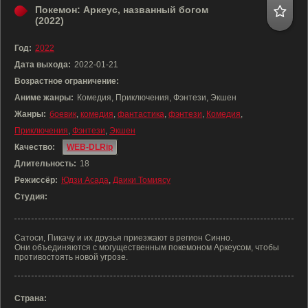
Покемон: Аркеус, названный богом
(2022)
Год:
2022
Дата выхода:
2022-01-21
Возрастное ограничение:
Аниме жанры:
Комедия, Приключения, Фэнтези, Экшен
Жанры:
боевик
,
комедия
,
фантастика
,
фэнтези
,
Комедия
,
Приключения
,
Фэнтези
,
Экшен
Качество:
WEB-DLRip
Длительность:
18
Режиссёр:
Юдзи Асада
,
Даики Томиясу
Студия:
Сатоси, Пикачу и их друзья приезжают в регион Синно.
Они объединяются с могущественным покемоном Аркеусом, чтобы
противостоять новой угрозе.
Страна: