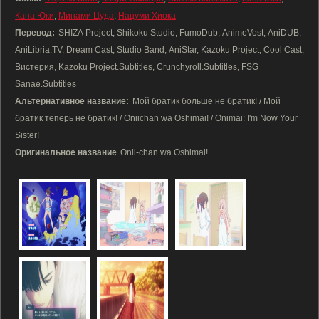
Кана Юки
,
Минами Цуда
,
Нацуми Хиока
Перевод:
SHIZA Project, Shikoku Studio, FumoDub, AnimeVost, AniDUB,
AniLibria.TV, Dream Cast, Studio Band, AniStar, Kazoku Project, Cool Cast,
Вистерия, Kazoku Project.Subtitles, Crunchyroll.Subtitles, FSG
Sanae.Subtitles
Альтернативное название:
Мой братик больше не братик! / Мой
братик теперь не братик! / Oniichan wa Oshimai! / Onimai: I'm Now Your
Sister!
Оригинальное название
Onii-chan wa Oshimai!