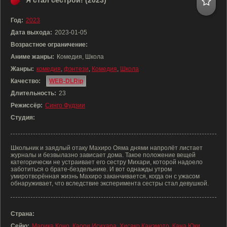
Я стал сестрой! (2023)
Год:
2023
Дата выхода:
2023-01-05
Возрастное ограничение:
Аниме жанры:
Комедия, Школа
Жанры:
комедия
,
фэнтези
,
Комедия
,
Школа
Качество:
WEB-DLRip
Длительность:
23
Режиссёр:
Синго Фудзии
Студия:
Школьник и заядлый отаку Махиро Ояма днями напролёт листает
журналы и безвылазно зависает дома. Такое положение вещей
категорически не устраивает его сестру Михари, которой надоело
заботиться о брате-бездельнике. И вот однажды утром
умиротворённая жизнь Махиро заканчивается, когда он с ужасом
обнаруживает, что вследствие эксперимента сестры стал девушкой.
Страна:
Сейю:
Марика Коно
,
Каори Исихара
,
Хисако Канэмото
,
Кана Юки
,