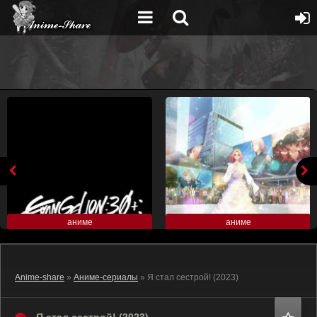
аниме
аниме
Anime-share
»
Аниме-сериалы
» Я стал сестрой! (2023)