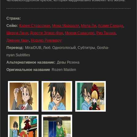
человекоподобной куклой, которая кардинально изменит его жизнь.
Страна:
Сейю:
Карен Страссман
,
Мона Маршалл
,
Мела Ли
,
Асами Санада
,
Шерри Линн
,
Дороти Элиас-Фан
,
Миюки Савасиро
,
Риэ Танака
,
Дженни Кван
,
Норико Рикимару
Перевод:
MiraiDUB, Люб. Одноголосый, Субтитры, Gosha-
nyan.Subtitles
Альтернативное название:
Девы Розена
Оригинальное название
Rozen Maiden