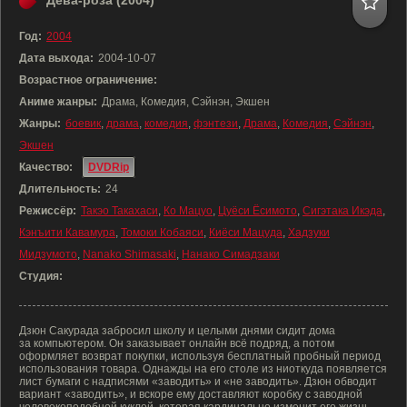
Дева-роза (2004)
Год:
2004
Дата выхода:
2004-10-07
Возрастное ограничение:
Аниме жанры:
Драма, Комедия, Сэйнэн, Экшен
Жанры:
боевик
,
драма
,
комедия
,
фэнтези
,
Драма
,
Комедия
,
Сэйнэн
,
Экшен
Качество:
DVDRip
Длительность:
24
Режиссёр:
Такэо Такахаси
,
Ко Мацуо
,
Цуёси Ёсимото
,
Сигэтака Икэда
,
Кэнъити Кавамура
,
Томоки Кобаяси
,
Киёси Мацуда
,
Хадзуки
Мидзумото
,
Nanako Shimasaki
,
Нанако Симадзаки
Студия:
Дзюн Сакурада забросил школу и целыми днями сидит дома
за компьютером. Он заказывает онлайн всё подряд, а потом
оформляет возврат покупки, используя бесплатный пробный период
использования товара. Однажды на его столе из ниоткуда появляется
лист бумаги с надписями «заводить» и «не заводить». Дзюн обводит
вариант «заводить», и вскоре ему доставляют коробку с заводной