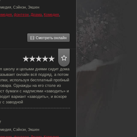
7
омедия, Сэйнэн, Экшен
омедия
,
фэнтези
,
Драма
,
Комедия
,
Смотреть онлайн
л школу и целыми днями сидит дома
азывает онлайн всё подряд, а потом
упки, используя бесплатный пробный
овара. Однажды на его столе из
ст бумаги с надписями «заводить» и
водит вариант «заводить», и вскоре
у с заводной
7
омедия, Сэйнэн, Экшен