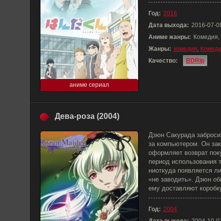
Год:
2016
Дата выхода:
2016-07-0
Аниме жанры:
Комедия,
Жанры:
комедия
,
Комед
Качество:
BDRip
аниме сериал
Дева-роза (2004)
Дзюн Сакурада заброси
за компьютером. Он зак
оформляет возврат пок
период использования т
ниоткуда появляется ли
«не заводить». Дзюн об
ему доставляют коробк
Год:
2004