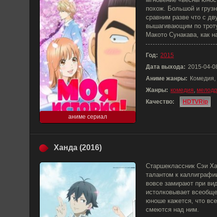
похож. Большой и грузн
сравним разве что с д
вышагивающим по тротуа
Макото Сунакава, как на
Год:
2015
Дата выхода:
2015-04-0
Аниме жанры:
Комедия,
Жанры:
комедия
,
мелод
Качество:
HDTVRip
аниме сериал
Ханда (2016)
Старшеклассник Сэи Х
талантом к каллиграфии
вовсе замирают при ви
истолковывает всеобще
юноше кажется, что все
смеются над ним.