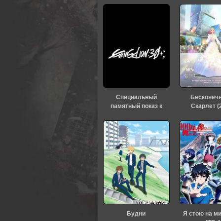
0
1
2
3
4
5
Специальный
Бесконеч
памятный показ к
Скарлет (
тридцатилетию
«Евангелиона» (2026)
Будни
Я стою на м