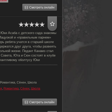
Смотреть онлайн
 Юки Асаба с детского сада знакомы
Мацуокой и «правильным парнем»
ерь ребята учатся в старшей школе
ержатся друг друга, чтобы развеять
кольной жизни. Педант Канамэ стал
 Совета, Юта и Сюн состоят в клубе
алантливому оболтусу Юки
 Романтика, Сёнен, Школа
ия
,
Романтика
,
Сёнен
,
Школа
Смотреть онлайн