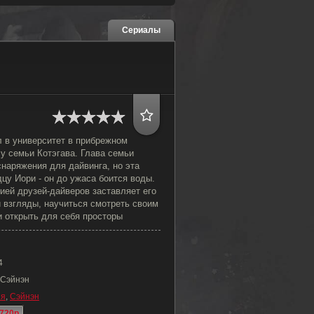
Сериалы
л в университет в прибрежном
 у семьи Котэгава. Глава семьи
наряжения для дайвинга, но эта
дцу Иори - он до ужаса боится воды.
ией друзей-дайверов заставляет его
 взгляды, научиться смотреть своим
и открыть для себя просторы
4
 Сэйнэн
ия
,
Сэйнэн
720p