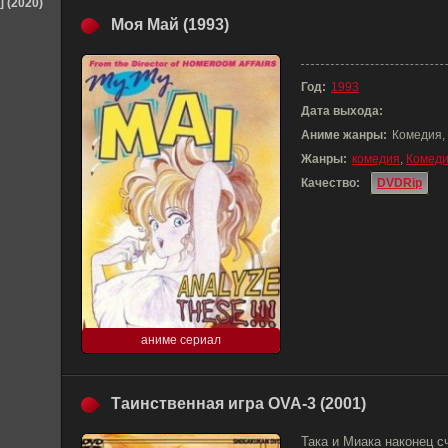
] (2020)
Моя Май (1993)
Год:
1993
Дата выхода:
Аниме жанры:
Комедия,
Жанры:
комедия
,
Комед
Качество:
DVDRip
аниме сериал
Таинственная игра OVA-3 (2001)
Така и Миака наконец с