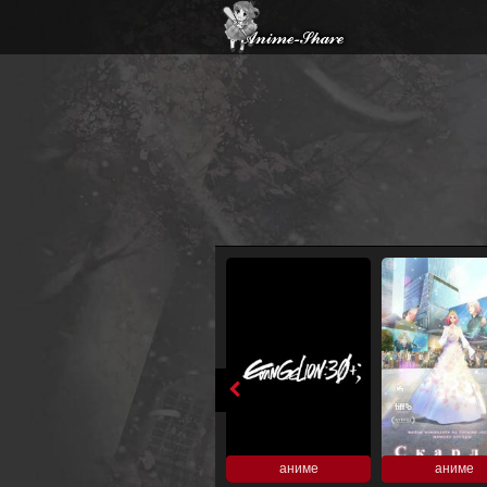
аниме
аниме