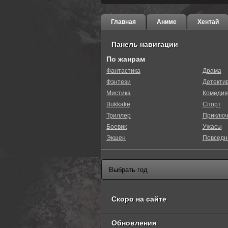
Главная
Аниме
Хентай
Панель навигации
По жанрам
Фантастика
Драма
Фэнтези
Детекти
0
1
2
3
4
5
Мистика
Комедия
Bukkake
Спорт
Триллер
Приключ
Боевик
Ужасы
Экшен
Повседн
Скоро на сайте
Обновления