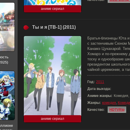
аниме сериал
Ты и я [ТВ-1] (2011)
Братья-близнецы Юта и
с застенчивым Сюном 
Канамэ Цукахарой. Теп
Хомарэ и по-прежнему д
ность
тоску и однообразие ш
2025)
президентом школьного
чайной церемонии, а т
Год:
2011
Дата выхода:
Аниме жанры:
Комедия,
Жанры:
комедия
,
Комед
Качество:
HDTVRip
аниме сериал
иллионе