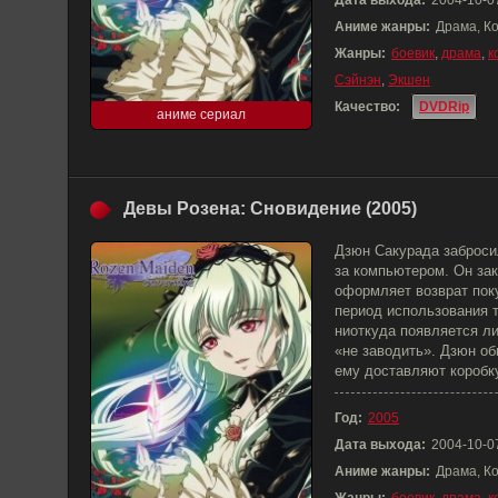
Дата выхода:
2004-10-0
Аниме жанры:
Драма, К
Жанры:
боевик
,
драма
,
к
Сэйнэн
,
Экшен
Качество:
DVDRip
аниме сериал
Девы Розена: Сновидение (2005)
Дзюн Сакурада заброси
за компьютером. Он зак
оформляет возврат пок
период использования т
ниоткуда появляется ли
«не заводить». Дзюн об
ему доставляют коробк
Год:
2005
Дата выхода:
2004-10-0
Аниме жанры:
Драма, К