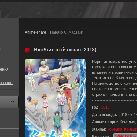
Anime-share
» Нанако Симадзаки
в
Необъятный океан (2018)
Иори Китахара поступи
городке и снял комнату
ения
владеет магазинчиком с
тематика не близка сер
евность
Но знакомство с компан
постепенно менять свои
страхам прямо в глаза 
Год:
2018
Дата выхода:
2018-07-1
Аниме жанры:
Комедия,
Жанры:
комедия
,
Комед
Качество:
WEB-DLRip 