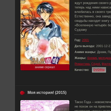
ждут рождения своего р
теперь над ними нависа
влюбилась в своего тре
Естественно, она завиду
свадьбы находит книгу 
«Вселенную четырёх бо
Судзаку
Год:
2001
Дата выхода:
2001-12-2
Аниме жанры:
Драма, П
Жанры:
боевик
,
мелодра
Романтика
,
Сёдзё
,
Фэнте
аниме сериал
Качество:
DVDRip
Моя история! (2015)
Такэо Года – новоиспеч
не похож он на привлек
мгновение «весны юнос