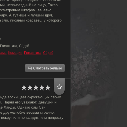
ый, неприглядный на лицо, Такэо
вухметровым шкафом, забавно
ру. А тут еще и лучший друг,
 зло, писаный красавец, у которого
8
 Романтика, Сёдзё
рама
,
Комедия
,
Романтика
,
Сёдзё
Смотреть онлайн
анда восхищает окружающих своим
. Парни его уважают, девушки и
де Ханды. Однако сам Сэи
е дружелюбие весьма странно:
 вокруг или ненавидят, или попросту