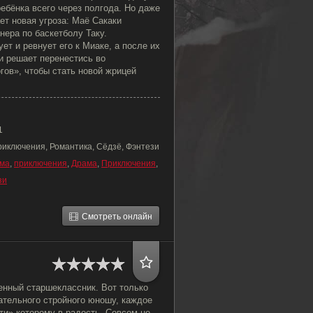
ебёнка всего через полгода. Но даже
ет новая угроза: Маё Сакаки
нера по баскетболу Таку.
ет и ревнует его к Миаке, а после их
и решает перенестись во
гов», чтобы стать новой жрицей
1
риключения, Романтика, Сёдзё, Фэнтези
ма
,
приключения
,
Драма
,
Приключения
,
зи
Смотреть онлайн
енный старшеклассник. Вот только
ательного стройного юношу, каждое
ти» которому в радость. Совсем не