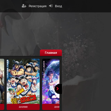
Регистрация
Вход
Главная
аниме
аниме
аниме