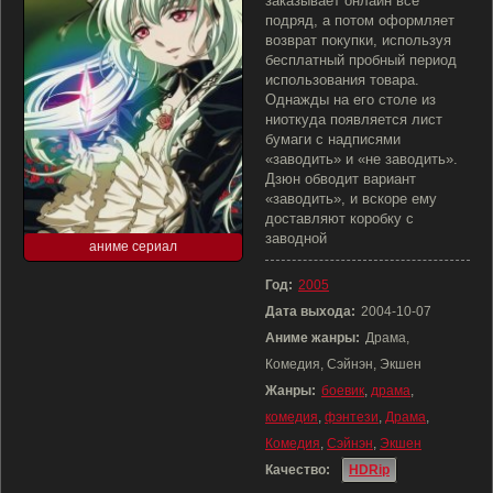
заказывает онлайн всё
подряд, а потом оформляет
возврат покупки, используя
бесплатный пробный период
использования товара.
Однажды на его столе из
ниоткуда появляется лист
бумаги с надписями
«заводить» и «не заводить».
Дзюн обводит вариант
«заводить», и вскоре ему
доставляют коробку с
заводной
аниме сериал
Год:
2005
Дата выхода:
2004-10-07
Аниме жанры:
Драма,
Комедия, Сэйнэн, Экшен
Жанры:
боевик
,
драма
,
комедия
,
фэнтези
,
Драма
,
Комедия
,
Сэйнэн
,
Экшен
Качество:
HDRip