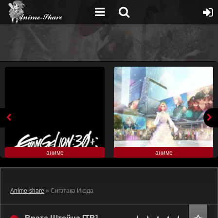
аниме
аниме
Anime-share
» Сигэтака Икэда