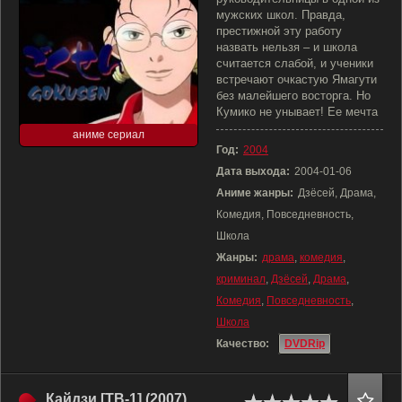
мужских школ. Правда,
престижной эту работу
назвать нельзя – и школа
считается слабой, и ученики
встречают очкастую Ямагути
без малейшего восторга. Но
Кумико не унывает! Ее мечта
аниме сериал
Год:
2004
Дата выхода:
2004-01-06
Аниме жанры:
Дзёсей, Драма,
Комедия, Повседневность,
Школа
Жанры:
драма
,
комедия
,
криминал
,
Дзёсей
,
Драма
,
Комедия
,
Повседневность
,
Школа
Качество:
DVDRip
Кайдзи [ТВ-1] (2007)