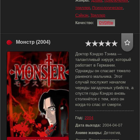
Жанры:
драма
,
приключения
,
триллер
,
Психологическое
,
Сэйнэн
,
Триллер
Качество:
DVDRip
Монстр (2004)
Доктор Кэндзо Тэнма —
талантливый хирург, который
работает в Германии.
Однажды он спасает тяжело
раненого мальчика. Этот
случай послужит началом
череды загадочных убийств, а
спустя годы Кэндзо вновь
столкнётся с тем, кого он
когда-то спас от смерти.
Год:
2004
Дата выхода:
2004-04-07
Аниме жанры:
Детектив,