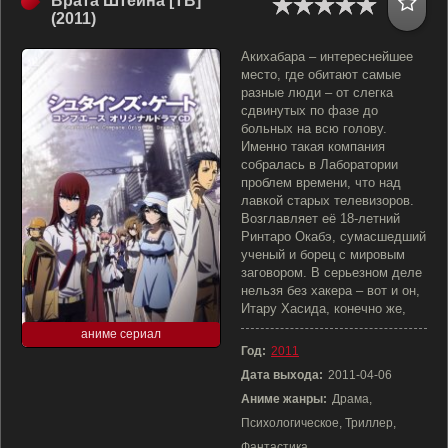
Врата Штейна [ТВ]
(2011)
Акихабара – интереснейшее
место, где обитают самые
разные люди – от слегка
сдвинутых по фазе до
больных на всю голову.
Именно такая компания
собралась в Лаборатории
проблем времени, что над
лавкой старых телевизоров.
Возглавляет её 18-летний
Ринтаро Окабэ, сумасшедший
ученый и борец с мировым
заговором. В серьезном деле
нельзя без хакера – вот и он,
Итару Хасида, конечно же,
аниме сериал
Год:
2011
Дата выхода:
2011-04-06
Аниме жанры:
Драма,
Психологическое, Триллер,
Фантастика