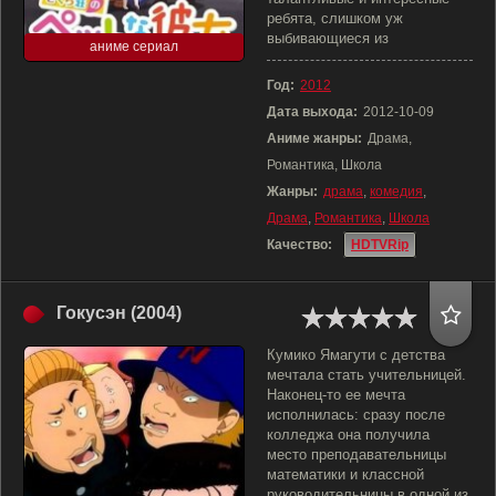
ребята, слишком уж
выбивающиеся из
аниме сериал
Год:
2012
Дата выхода:
2012-10-09
Аниме жанры:
Драма,
Романтика, Школа
Жанры:
драма
,
комедия
,
Драма
,
Романтика
,
Школа
Качество:
HDTVRip
Гокусэн (2004)
Кумико Ямагути с детства
мечтала стать учительницей.
Наконец-то ее мечта
исполнилась: сразу после
колледжа она получила
место преподавательницы
математики и классной
руководительницы в одной из