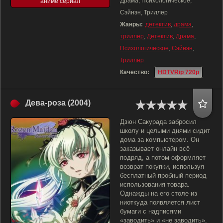
Драма, Психологическое,
аниме сериал
Сэйнэн, Триллер
Жанры:
детектив
,
драма
,
триллер
,
Детектив
,
Драма
,
Психологическое
,
Сэйнэн
,
Триллер
Качество:
HDTVRip 720p
Дева-роза (2004)
Дзюн Сакурада забросил
школу и целыми днями сидит
дома за компьютером. Он
заказывает онлайн всё
подряд, а потом оформляет
возврат покупки, используя
бесплатный пробный период
использования товара.
Однажды на его столе из
ниоткуда появляется лист
бумаги с надписями
«заводить» и «не заводить».