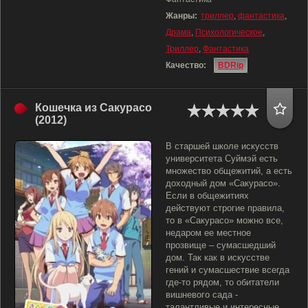
Жанры:
триллер
,
фантастика
,
Драма
,
Психологическое
,
Триллер
,
Фантастика
Качество:
BDRip
Кошечка из Сакурасо
(2012)
В старшей школе искусств
университета Суймэй есть
множество общежитий, а есть
доходный дом «Сакурасо».
Если в общежитиях
действуют строгие правила,
то в «Сакурасо» можно все,
недаром ее местное
прозвище – сумасшедший
дом. Так как в искусстве
гений и сумасшествие всегда
где-то рядом, то обитатели
вишневого сада -
талантливые и интересные