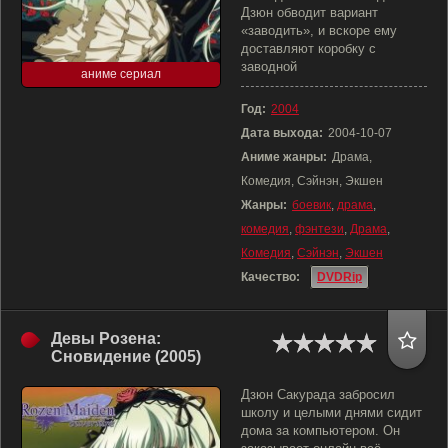
Дзюн обводит вариант
«заводить», и вскоре ему
доставляют коробку с
заводной
аниме сериал
Год:
2004
Дата выхода:
2004-10-07
Аниме жанры:
Драма,
Комедия, Сэйнэн, Экшен
Жанры:
боевик
,
драма
,
комедия
,
фэнтези
,
Драма
,
Комедия
,
Сэйнэн
,
Экшен
Качество:
DVDRip
Девы Розена:
Сновидение (2005)
Дзюн Сакурада забросил
школу и целыми днями сидит
дома за компьютером. Он