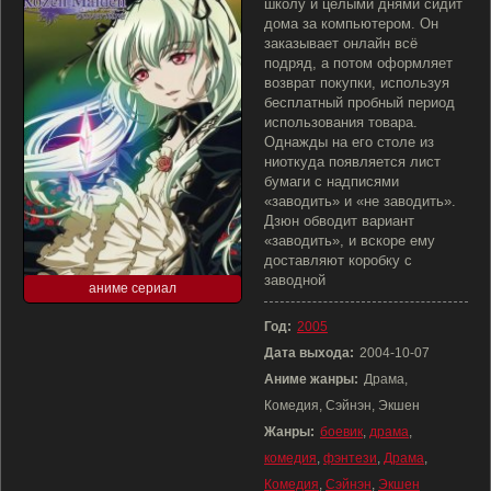
школу и целыми днями сидит
дома за компьютером. Он
заказывает онлайн всё
подряд, а потом оформляет
возврат покупки, используя
бесплатный пробный период
использования товара.
Однажды на его столе из
ниоткуда появляется лист
бумаги с надписями
«заводить» и «не заводить».
Дзюн обводит вариант
«заводить», и вскоре ему
доставляют коробку с
заводной
аниме сериал
Год:
2005
Дата выхода:
2004-10-07
Аниме жанры:
Драма,
Комедия, Сэйнэн, Экшен
Жанры:
боевик
,
драма
,
комедия
,
фэнтези
,
Драма
,
Комедия
,
Сэйнэн
,
Экшен