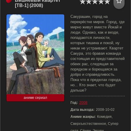
Вишневый Квартет
[ТВ-1] (2008)
Сакурашин, город на
перекрёстке миров. Город, где
мирно живут вместе Йокай и
люди. Однако, как и везде,
попадаются личности,
которых тишина и покой, ну
никак не устраивают. Квартет
Сакура, это бравая команда
состоящая из представителей
обеих рас, следящая за
порядком и борющаяся за
добро и справедливость.
Пока что в пределах города,
но... Кто знает, что будет
дальше?
аниме сериал
Год:
2008
Дата выхода:
2008-10-02
Аниме жанры:
Комедия,
Сверхъестественное, Супер
сила, Сёнен, Экшен