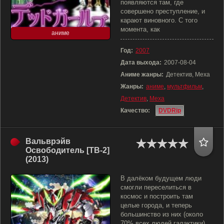
появляются там, где
совершено преступление, и
карают виновного. С того
момента, как
аниме
Год:
2007
Дата выхода:
2007-08-04
Аниме жанры:
Детектив, Меха
Жанры:
аниме
,
мультфильм
,
Детектив
,
Меха
Качество:
DVDRip
Вальврэйв
Освободитель [ТВ-2]
(2013)
В далёком будущем люди
смогли переселиться в
космос и построить там
целые города, и теперь
большинство из них (около
70% всех людей галактики)