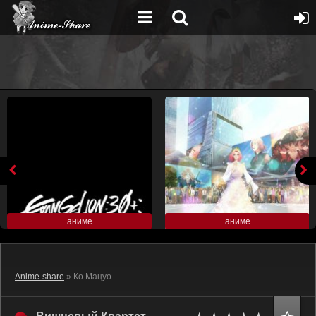
аниме
аниме
Anime-share
» Ко Мацуо