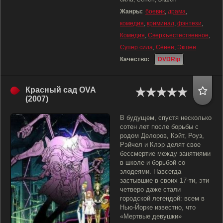
Жанры:
боевик
,
драма
,
комедия
,
криминал
,
фэнтези
,
Комедия
,
Сверхъестественное
,
Супер сила
,
Сёнен
,
Экшен
Качество:
DVDRip
Красный сад OVA
(2007)
В будущем, спустя несколько
сотен лет после борьбы с
родом Делоров, Кэйт, Роуз,
Рэйчел и Клэр делят свое
бессмертие между занятиями
в школе и борьбой со
злодеями. Навсегда
застывшие в своих 17-ти, эти
четверо даже стали
городской легендой: всем в
Нью-Йорке известно, что
«Мертвые девушки»