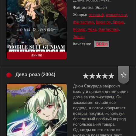
Драма, Космос, Меха,
Фантастика, Экшен
Жанры:
военный
,
мультфильм
,
фантастика
,
Военное
,
Драма
,
Космос
,
Меха
,
Фантастика
,
Экшен
Качество:
BDRip
аниме
Дева-роза (2004)
Дзюн Сакурада забросил
школу и целыми днями сидит
дома за компьютером. Он
заказывает онлайн всё
подряд, а потом оформляет
возврат покупки, используя
бесплатный пробный период
использования товара.
Однажды на его столе из
ниоткуда появляется лист