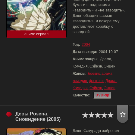
бумаги с надписями
«заводить» и «не заводить».
Дзюн обводит вариант
«заводить», и вскоре ему
доставляют коробку с
заводной
аниме сериал
Год:
2004
Дата выхода:
2004-10-07
Аниме жанры:
Драма,
Комедия, Сэйнэн, Экшен
Жанры:
боевик
,
драма
,
комедия
,
фэнтези
,
Драма
,
Комедия
,
Сэйнэн
,
Экшен
Качество:
DVDRip
Девы Розена:
Сновидение (2005)
Дзюн Сакурада забросил