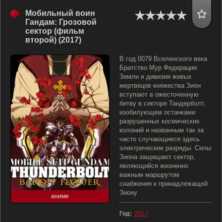
Мобильный воин
Гандам: Грозовой
сектор (фильм
второй) (2017)
В год 0079 Вселенского века
Братство Мур Федерации
Земли и дивизия живых
мертвецов княжества Зион
вступают в ожесточенную
битву в секторе Тандерболт,
изобилующем останками
разрушенных космических
колоний и названным так за
часто случающиеся здесь
электрические разряды. Силы
Зиона защищают сектор,
являющийся жизненно
важным маршрутом
снабжения к принадлежащей
Зиону
аниме
Год:
2017