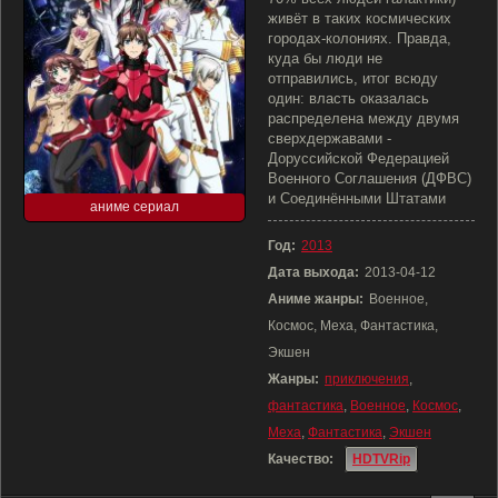
живёт в таких космических
городах-колониях. Правда,
куда бы люди не
отправились, итог всюду
один: власть оказалась
распределена между двумя
сверхдержавами -
Доруссийской Федерацией
Военного Соглашения (ДФВС)
и Соединёнными Штатами
аниме сериал
Год:
2013
Дата выхода:
2013-04-12
Аниме жанры:
Военное,
Космос, Меха, Фантастика,
Экшен
Жанры:
приключения
,
фантастика
,
Военное
,
Космос
,
Меха
,
Фантастика
,
Экшен
Качество:
HDTVRip