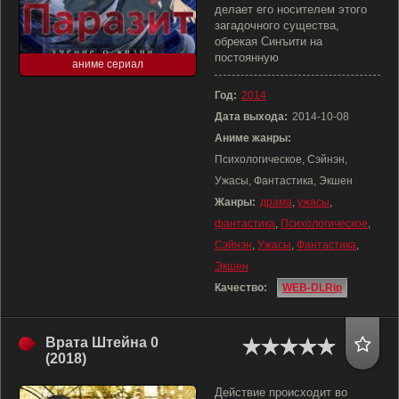
делает его носителем этого
загадочного существа,
обрекая Синъити на
постоянную
аниме сериал
Год:
2014
Дата выхода:
2014-10-08
Аниме жанры:
Психологическое, Сэйнэн,
Ужасы, Фантастика, Экшен
Жанры:
драма
,
ужасы
,
фантастика
,
Психологическое
,
Сэйнэн
,
Ужасы
,
Фантастика
,
Экшен
Качество:
WEB-DLRip
Врата Штейна 0
(2018)
Действие происходит во