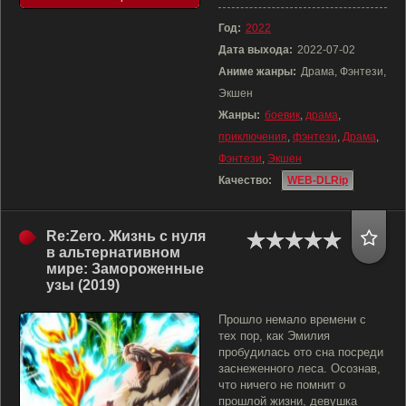
Год:
2022
Дата выхода:
2022-07-02
Аниме жанры:
Драма, Фэнтези,
Экшен
Жанры:
боевик
,
драма
,
приключения
,
фэнтези
,
Драма
,
Фэнтези
,
Экшен
Качество:
WEB-DLRip
Re:Zero. Жизнь с нуля
в альтернативном
мире: Замороженные
узы (2019)
Прошло немало времени с
тех пор, как Эмилия
пробудилась ото сна посреди
заснеженного леса. Осознав,
что ничего не помнит о
прошлой жизни, девушка