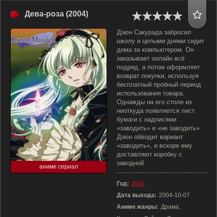
Дева-роза (2004)
Дзюн Сакурада забросил
школу и целыми днями сидит
дома за компьютером. Он
заказывает онлайн всё
подряд, а потом оформляет
возврат покупки, используя
бесплатный пробный период
использования товара.
Однажды на его столе из
ниоткуда появляется лист
бумаги с надписями
«заводить» и «не заводить».
Дзюн обводит вариант
«заводить», и вскоре ему
доставляют коробку с
заводной
аниме сериал
Год:
2004
Дата выхода:
2004-10-07
Аниме жанры:
Драма,