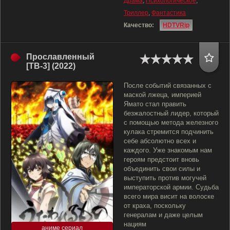
Драма
,
Психологическое
,
Триллер
,
Фантастика
Качество:
HDTVRip
Прославленный
[ТВ-3] (2022)
После событий связанных с
маской лжеца, империей
Ямато стал править
безжалостный лидер, который
с помощью метода железного
кулака стремится подчинить
себе абсолютно всех и
каждого. Уже знакомым нам
героям предстоит вновь
объединить свои силы и
выступить против могучей
императорской армии. Судьба
всего мира висит на волоске
от краха, поскольку
генералам и даже целым
нациям
аниме сериал