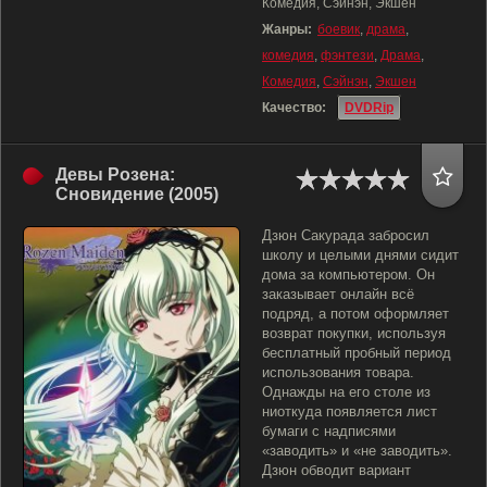
Комедия, Сэйнэн, Экшен
Жанры:
боевик
,
драма
,
комедия
,
фэнтези
,
Драма
,
Комедия
,
Сэйнэн
,
Экшен
Качество:
DVDRip
Девы Розена:
Сновидение (2005)
Дзюн Сакурада забросил
школу и целыми днями сидит
дома за компьютером. Он
заказывает онлайн всё
подряд, а потом оформляет
возврат покупки, используя
бесплатный пробный период
использования товара.
Однажды на его столе из
ниоткуда появляется лист
бумаги с надписями
«заводить» и «не заводить».
Дзюн обводит вариант