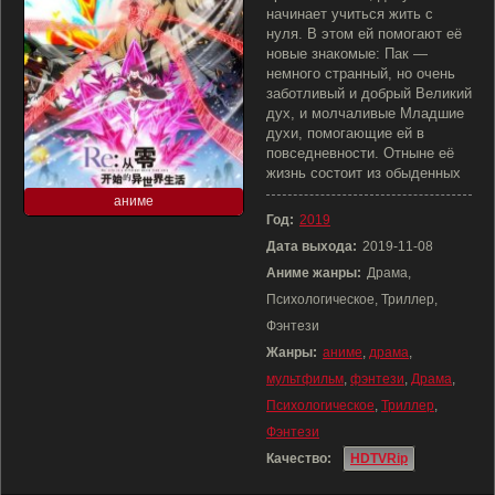
начинает учиться жить с
нуля. В этом ей помогают её
новые знакомые: Пак —
немного странный, но очень
заботливый и добрый Великий
дух, и молчаливые Младшие
духи, помогающие ей в
повседневности. Отныне её
жизнь состоит из обыденных
аниме
Год:
2019
Дата выхода:
2019-11-08
Аниме жанры:
Драма,
Психологическое, Триллер,
Фэнтези
Жанры:
аниме
,
драма
,
мультфильм
,
фэнтези
,
Драма
,
Психологическое
,
Триллер
,
Фэнтези
Качество:
HDTVRip