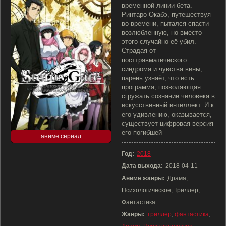
временной линии бета.
Ринтаро Окабэ, путешествуя
во времени, пытался спасти
возлюбленную, но вместо
этого случайно её убил.
Страдая от
посттравматического
синдрома и чувства вины,
парень узнаёт, что есть
программа, позволяющая
сгружать сознание человека в
искусственный интеллект. И к
его удивлению, оказывается,
существует цифровая версия
его погибшей
аниме сериал
Год:
2018
Дата выхода:
2018-04-11
Аниме жанры:
Драма,
Психологическое, Триллер,
Фантастика
Жанры:
триллер
,
фантастика
,