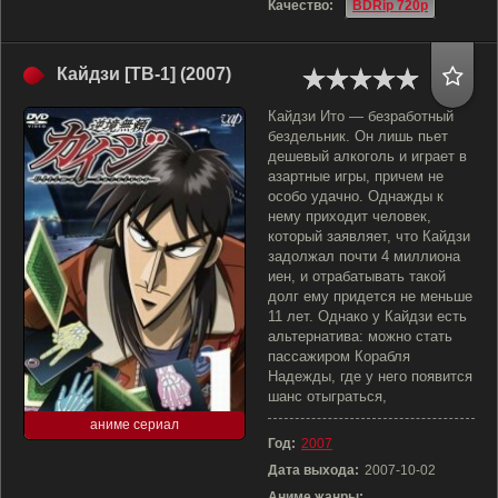
Качество:
BDRip 720p
Кайдзи [ТВ-1] (2007)
Кайдзи Ито — безработный
бездельник. Он лишь пьет
дешевый алкоголь и играет в
азартные игры, причем не
особо удачно. Однажды к
нему приходит человек,
который заявляет, что Кайдзи
задолжал почти 4 миллиона
иен, и отрабатывать такой
долг ему придется не меньше
11 лет. Однако у Кайдзи есть
альтернатива: можно стать
пассажиром Корабля
Надежды, где у него появится
шанс отыграться,
аниме сериал
Год:
2007
Дата выхода:
2007-10-02
Аниме жанры: