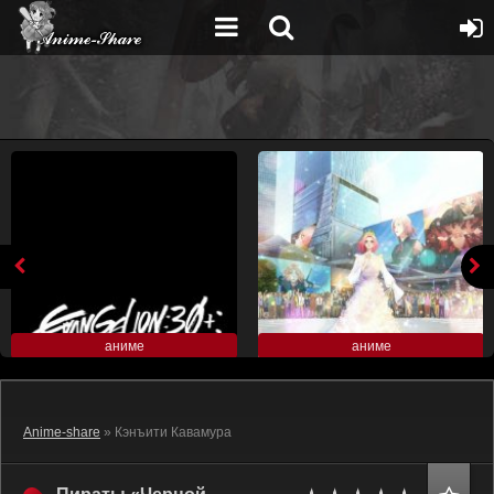
аниме
аниме
Anime-share
» Кэнъити Кавамура