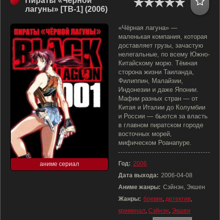
Пираты «Черной
лагуны» [ТВ-1] (2006)
«Чёрная лагуна» —
маленькая компания, которая
доставляет грузы, зачастую
нелегальные, по всему Южно-
Китайскому морю. Тёмная
сторона жизни Таиланда,
Филиппин, Малайзии,
Индонезии и даже Японии.
Мафии разных стран — от
Китая и Италии до Колумбии
и России — бьются за власть
в главном пиратском городе
восточных морей,
мифическом Роанапуре.
Год:
2006
аниме сериал
Дата выхода:
2006-04-08
Аниме жанры:
Сэйнэн, Экшен
Жанры:
боевик
,
детектив
,
криминал
,
Сэйнэн
,
Экшен