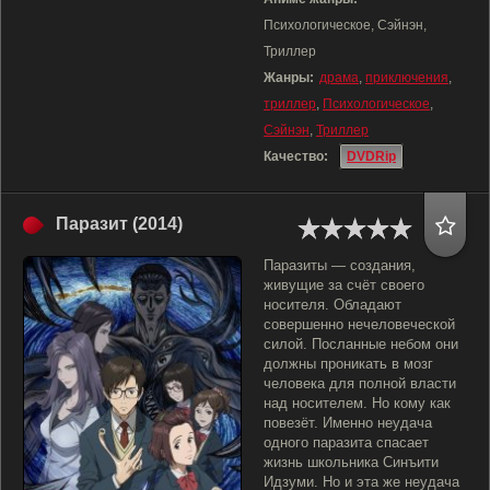
Психологическое, Сэйнэн,
Триллер
Жанры:
драма
,
приключения
,
триллер
,
Психологическое
,
Сэйнэн
,
Триллер
Качество:
DVDRip
Паразит (2014)
Паразиты — создания,
живущие за счёт своего
носителя. Обладают
совершенно нечеловеческой
силой. Посланные небом они
должны проникать в мозг
человека для полной власти
над носителем. Но кому как
повезёт. Именно неудача
одного паразита спасает
жизнь школьника Синъити
Идзуми. Но и эта же неудача