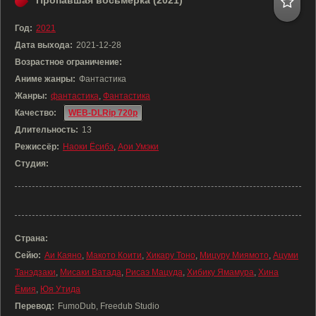
Пропавшая восьмёрка (2021)
Год:
2021
Дата выхода:
2021-12-28
Возрастное ограничение:
Аниме жанры:
Фантастика
Жанры:
фантастика
,
Фантастика
Качество:
WEB-DLRip 720p
Длительность:
13
Режиссёр:
Наоки Ёсибэ
,
Аои Умэки
Студия:
Страна:
Сейю:
Аи Каяно
,
Макото Коити
,
Хикару Тоно
,
Мицуру Миямото
,
Ацуми
Танэдзаки
,
Мисаки Ватада
,
Рисаэ Мацуда
,
Хибику Ямамура
,
Хина
Ёмия
,
Юя Утида
Перевод:
FumoDub, Freedub Studio