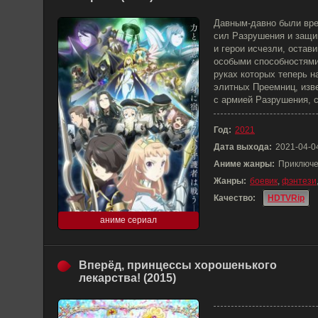
Давным-давно были вре
сил Разрушения и защи
и герои исчезли, остави
особыми способностями
руках которых теперь н
элитных Преемниц, изв
с армией Разрушения, 
Год:
2021
Дата выхода:
2021-04-0
Аниме жанры:
Приключе
Жанры:
боевик
,
фэнтези
Качество:
HDTVRip
аниме сериал
Вперёд, принцессы хорошенького
лекарства! (2015)