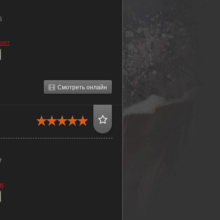
6
орт
Смотреть онлайн
7
зи