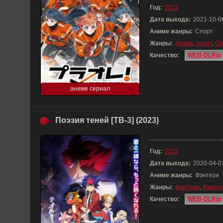
Год:
2021
Дата выхода:
2021-10-0
Аниме жанры:
Спорт
Жанры:
драма
,
спорт
,
Сп
Качество:
WEB-DLRip
аниме сериал
Поэзия теней [ТВ-3] (2023)
Год:
2023
Дата выхода:
2020-04-0
Аниме жанры:
Фэнтези
Жанры:
фэнтези
,
Фэнте
Качество:
WEB-DLRip