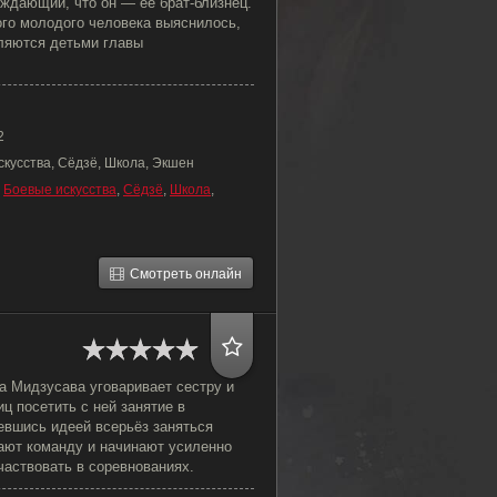
ждающий, что он — её брат-близнец.
ого молодого человека выяснилось,
вляются детьми главы
2
скусства, Сёдзё, Школа, Экшен
,
Боевые искусства
,
Сёдзё
,
Школа
,
Смотреть онлайн
а Мидзусава уговаривает сестру и
ц посетить с ней занятие в
евшись идеей всерьёз заняться
дают команду и начинают усиленно
частвовать в соревнованиях.