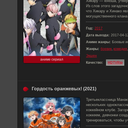
Хикару — юноша, утвер
Из слов этого загадочн
что Хикару и Хинако я
могущественного клана
Год:
2017
Дата выхода:
2017-04-1
Аниме жанры:
Боевые и
Жанры:
боевик
,
комедия
Экшен
аниме сериал
Качество:
HDTVRip
Гордость оранжевых! (2021)
Третьеклассница Манак
нескольких одноклассни
хоккейном клубе. Загор
хоккеем, девчонки соз
тренироваться, чтобы у