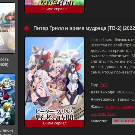
аниме сериал
Питер Грилл и время мудреца [ТВ-2] (2022
Питер Грилл близок к с
известен по всей стран
девушка на примете, с 
пытается сблизиться. 
ность
считать, что жизнь его 
2025)
до него дошло, что дес
семя, чтобы произвести
Год:
2022
Дата выхода:
2020-07-1
Аниме жанры:
Гарем, Ко
Жанры:
комедия
,
мелод
Фэнтези
,
Этти
Качество:
WEB-DLRip 
аниме сериал
иллионе