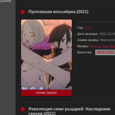
] (2020)
Пропавшая восьмёрка (2021)
Год:
2021
Дата выхода:
2021-12-2
Аниме жанры:
Фантасти
Жанры:
фантастика
,
Фан
Качество:
WEB-DLRip 
аниме сериал
Революция семи рыцарей: Наследники
героев (2021)