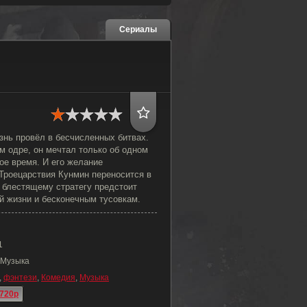
Сериалы
знь провёл в бесчисленных битвах.
м одре, он мечтал только об одном
ое время. И его желание
 Троецарствия Кунмин переносится в
 блестящему стратегу предстоит
й жизни и бесконечным тусовкам.
1
 Музыка
,
фэнтези
,
Комедия
,
Музыка
720p