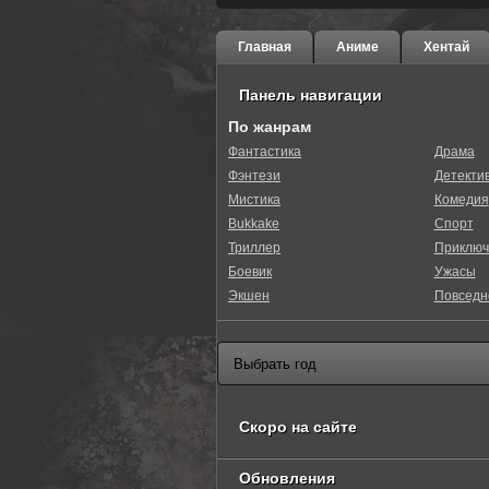
Главная
Аниме
Хентай
Панель навигации
По жанрам
Фантастика
Драма
Фэнтези
Детекти
20
1
2
3
4
5
Мистика
Комедия
Bukkake
Спорт
Триллер
Приключ
Боевик
Ужасы
Экшен
Повседн
Скоро на сайте
Обновления