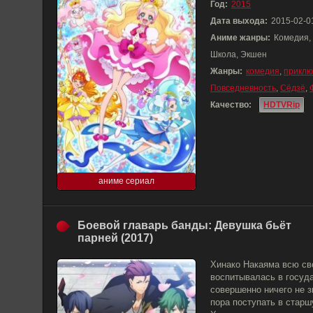
Год:
2015
Дата выхода:
2015-02-0
Аниме жанры:
Комедия,
Школа, Экшен
Жанры:
комедия
,
приклю
Повседневность
,
Сёдзё
,
Качество:
HDTVRip
аниме сериал
Боевой главарь банды: Девушка бьёт
парней (2017)
Хинако Накаяма всю св
воспитывалась в госуд
совершенно ничего не з
пора поступать в старш