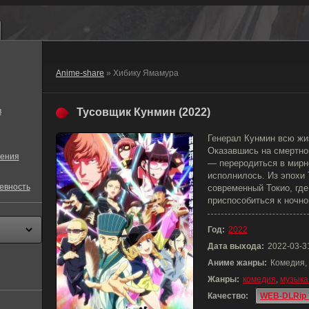
Anime-share
» Хибику Ямамура
в
Тусовщик Кунмин (2022)
Генерал Кунмин всю жи
Оказавшись на смертно
ения
— переродиться в мирн
исполнилось. Из эпохи
евность
современный Токио, где
приспособиться к ночно
Год:
2022
Дата выхода:
2022-03-3
Аниме жанры:
Комедия,
Жанры:
комедия
,
музыка
Качество:
WEB-DLRip 