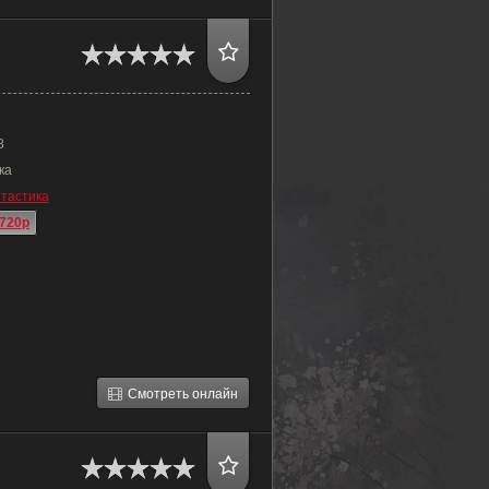
8
ка
тастика
720p
Смотреть онлайн