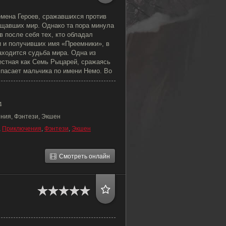
мена Героев, сражавшихся против
щавших мир. Однако та пора минула
в после себя тех, кто обладал
 и получивших имя «Преемники», в
аходится судьба мира. Одна из
естная как Семь Рыцарей, сражаясь
спасает мальчика по имени Немо. Во
4
ния, Фэнтези, Экшен
,
Приключения
,
Фэнтези
,
Экшен
Смотреть онлайн