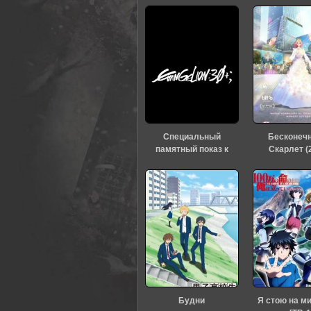
0
1
2
3
4
5
Специальный
Бесконеч
памятный показ к
Скарлет (
тридцатилетию
«Евангелиона» (2026)
Будни
Я стою на м