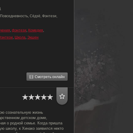
1
 Повседневность, Сёдзё, Фэнтези,
чения
,
фэнтези
,
Комедия
,
Фэнтези
,
Школа
,
Экшен
Смотреть онлайн
ою сознательную жизнь
арственном детском доме,
ная о родной семье. Когда пришла
ую школу, к Хинако заявился некто