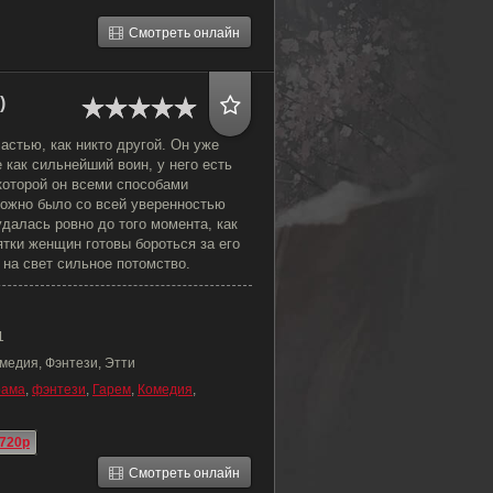
Смотреть онлайн
)
частью, как никто другой. Он уже
е как сильнейший воин, у него есть
которой он всеми способами
Можно было со всей уверенностью
удалась ровно до того момента, как
ятки женщин готовы бороться за его
 на свет сильное потомство.
1
медия, Фэнтези, Этти
рама
,
фэнтези
,
Гарем
,
Комедия
,
720p
Смотреть онлайн