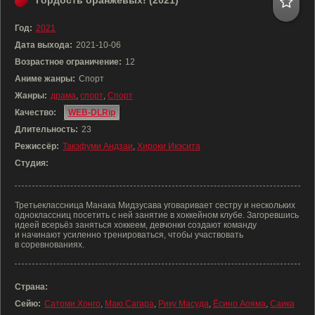
Гордость оранжевых! (2021)
Год:
2021
Дата выхода:
2021-10-06
Возрастное ограничение:
12
Аниме жанры:
Спорт
Жанры:
драма
,
спорт
,
Спорт
Качество:
WEB-DLRip
Длительность:
23
Режиссёр:
Такэфуми Андзаи
,
Хироки Икэсита
Студия:
Третьеклассница Манака Мидзусава уговаривает сестру и нескольких
одноклассниц посетить с ней занятие в хоккейном клубе. Загоревшись
идеей всерьёз заняться хоккеем, девчонки создают команду
и начинают усиленно тренироваться, чтобы участвовать
в соревнованиях.
Страна:
Сейю:
Сатоми Хонго
,
Маю Сагара
,
Рику Масуда
,
Ёсино Аояма
,
Саика