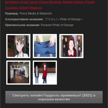
Китамори
,
Асука Сиори
,
Юрика Морияма
,
Микако Комацу
,
Ёсиаки
Хасэгава
,
Хибику Ямамура
Перевод:
Force Media & Wakanim
Альтернативное название:
プラオレ!～Pride of Orange～
Оригинальное название
Puraore! Pride of Orange
Смотреть онлайн Гордость оранжевых! (2021) в
хорошем качестве