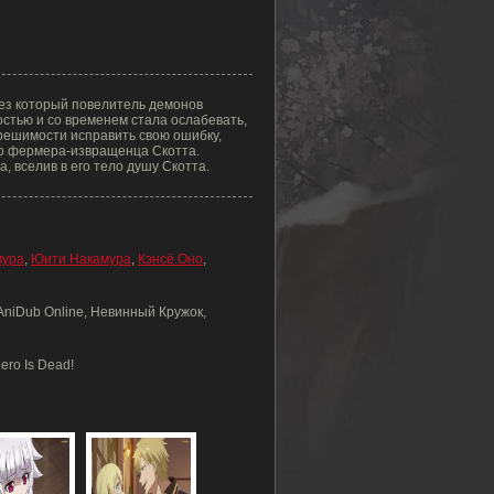
рез который повелитель демонов
остью и со временем стала ослабевать,
решимости исправить свою ошибку,
ого фермера-извращенца Скотта.
 вселив в его тело душу Скотта.
мура
,
Юити Накамура
,
Кэнсё Оно
,
, AniDub Online, Невинный Кружок,
ero Is Dead!