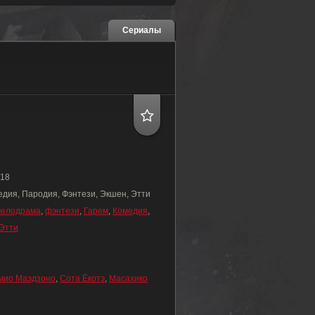
Сериалы
18
едия, Пародия, Фэнтези, Экшен, Этти
мелодрама
,
фэнтези
,
Гарем
,
Комедия
,
Этти
мио Маэдзоно
,
Сота Ёкотэ
,
Масахико