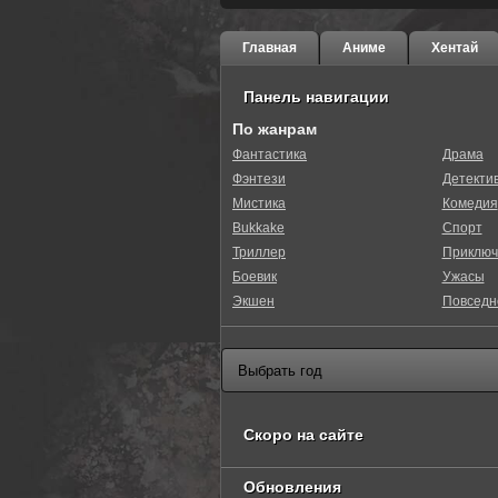
Главная
Аниме
Хентай
Панель навигации
По жанрам
Фантастика
Драма
Фэнтези
Детекти
Мистика
Комедия
Bukkake
Спорт
Триллер
Приключ
Боевик
Ужасы
Экшен
Повседн
Скоро на сайте
Обновления