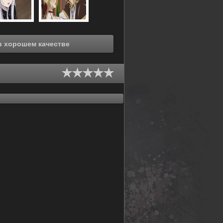
отреть онлайн Герой мёртв! (2023) в хорошем качестве