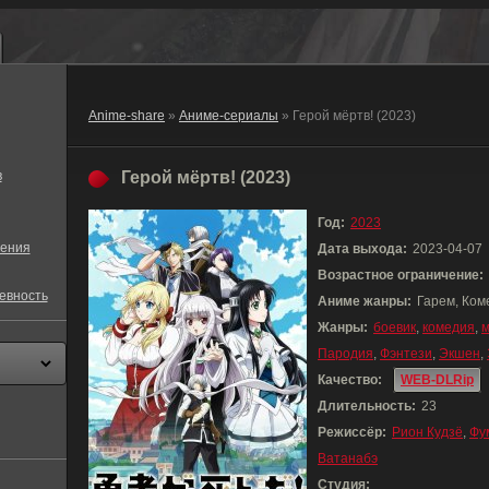
Anime-share
»
Аниме-сериалы
» Герой мёртв! (2023)
в
Герой мёртв! (2023)
Год:
2023
ения
Дата выхода:
2023-04-07
Возрастное ограничение:
евность
Аниме жанры:
Гарем, Ком
Жанры:
боевик
,
комедия
,
Пародия
,
Фэнтези
,
Экшен
,
Качество:
WEB-DLRip
Длительность:
23
Режиссёр:
Рион Кудзё
,
Фу
Ватанабэ
Студия: