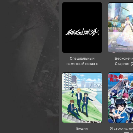
Специальный
Бесконеч
памятный показ к
Скарлет (
тридцатилетию
«Евангелиона» (2026)
Будни
Я стою на м