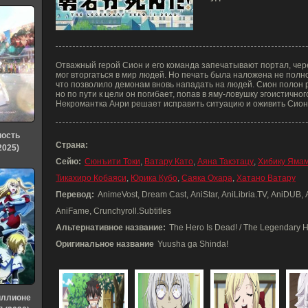
Отважный герой Сион и его команда запечатывают портал, че
мог вторгаться в мир людей. Но печать была наложена не полн
что позволило демонам вновь нападать на людей. Сион полон 
но по пути к цели он погибает, попав в яму-ловушку эгоистичн
Некромантка Анри решает исправить ситуацию и оживить Сиона,
ность
Страна:
2025)
Сейю:
Сюнъити Токи
,
Ватару Като
,
Аяна Такэтацу
,
Хибику Яма
Тикахиро Кобаяси
,
Юрика Кубо
,
Саяка Охара
,
Хатано Ватару
Перевод:
AnimeVost, Dream Cast, AniStar, AniLibria.TV, AniDUB
AniFame, Crunchyroll.Subtitles
Альтернативное название:
The Hero Is Dead! / The Legendary H
Оригинальное название
Yuusha ga Shinda!
иллионе