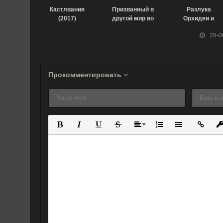
Кастлвания
Призванный в
Разлука
(2017)
другой мир во
Орхидеи и
второй раз
повелителя
28-0
(2023)
демонов (2022)
Прокомментировать
Полужирный
Курсив
Подчеркнутый
Зачеркнутый
Выравнивание
Нумерованный спис
Маркированны
Вставит
Вс