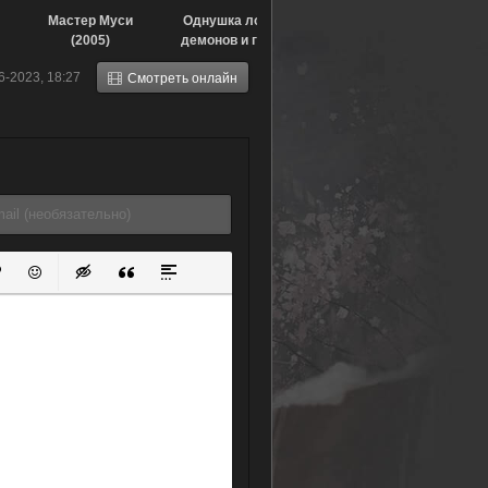
Мастер Муси
Однушка лорда
(2005)
демонов и героя
(2023)
6-2023, 18:27
Смотреть онлайн
ок
й список
ь ссылку
тавить защищенную ссылку
Вставить смайлик
Вставка скрытого текста
Вставка цитаты
Вставка спойлера