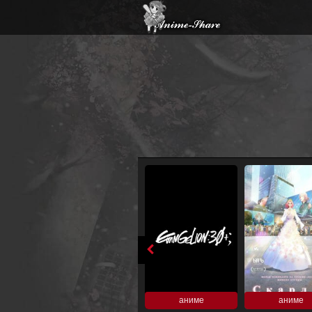
аниме
аниме