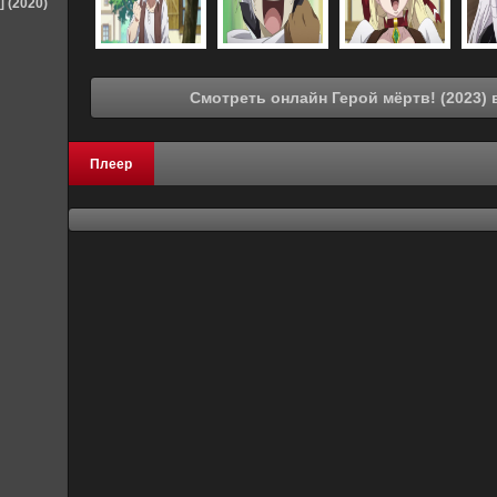
] (2020)
См
Плеер