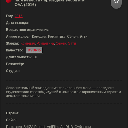
Моя невеста - президент учсовета!
OVA (2016)
Год:
2016
Дата выхода:
Возрастное ограничение:
Аниме жанры:
Комедия, Романтика, Сёнен, Этти
Жанры:
Комедия
,
Романтика
,
Сёнен
,
Этти
Качество:
DVDRip
Длительность:
10
Режиссёр:
Студия:
Дополнительный эпизод аниме-сериала «Моя жена — президент
студенческого совета!», идущий в комплекте с ограниченным тиражом
девятого тома манги.
Страна:
Сейю:
Перевод:
SHIZA Project, AniFilm, AniDUB, Субтитры