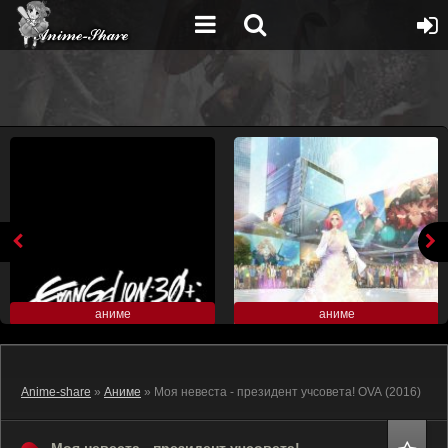
аниме
аниме
Anime-share
»
Аниме
» Моя невеста - президент учсовета! OVA (2016)