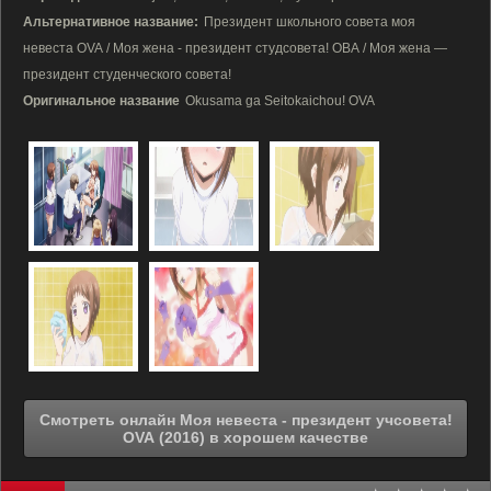
Альтернативное название:
Президент школьного совета моя
невеста OVA / Моя жена - президент студсовета! ОВА / Моя жена —
президент студенческого совета!
Оригинальное название
Okusama ga Seitokaichou! OVA
Смотреть онлайн Моя невеста - президент учсовета!
OVA (2016) в хорошем качестве