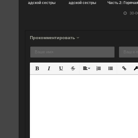
адской сестры
адской сестры
Часть 2: Горяча
OVA-1 (2015)
OVA-2 (2016)
кровь (2016)
30-0
Прокомментировать
Полужирный
Курсив
Подчеркнутый
Зачеркнутый
Выравнивание
Нумерованный спис
Маркированны
Вставит
Вс