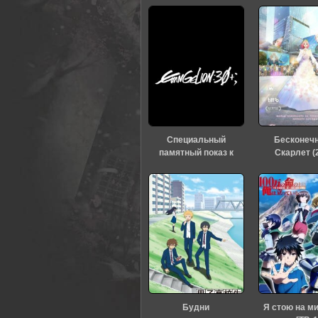
Специальный
Бесконеч
памятный показ к
Скарлет (
тридцатилетию
«Евангелиона» (2026)
Будни
Я стою на м