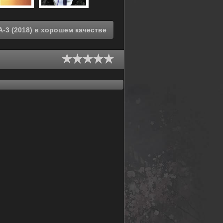
Смотреть онлайн По велению адской сестры OVA-3 (2018) в хорошем качестве