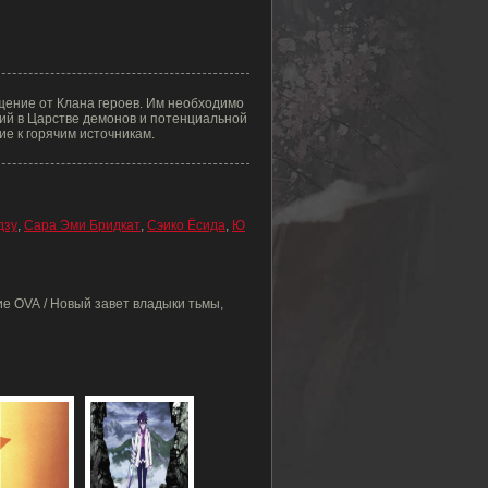
щение от Клана героев. Им необходимо
ний в Царстве демонов и потенциальной
ие к горячим источникам.
дзу
,
Сара Эми Бридкат
,
Сэико Ёсида
,
Ю
е OVA / Новый завет владыки тьмы,