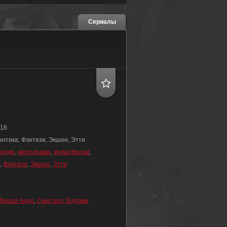
Сериалы
18
антика, Фэнтези, Экшен, Этти
медия
,
мелодрама
,
мультфильм
,
,
Фэнтези
,
Экшен
,
Этти
Такаси Андо
,
Сюнтаро Тодзава