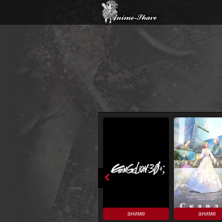
аниме
аниме