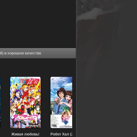
Аниме По велению адской сестры OVA-3 (2018) в хорошем качестве
Живая любовь!
Робот Хал (2013)