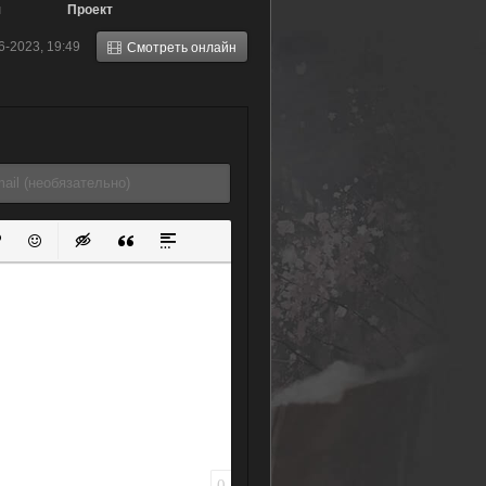
я
Проект
«Школьный
6-2023, 19:49
Смотреть онлайн
идол» (2015)
ок
й список
ь ссылку
тавить защищенную ссылку
Вставить смайлик
Вставка скрытого текста
Вставка цитаты
Вставка спойлера
0