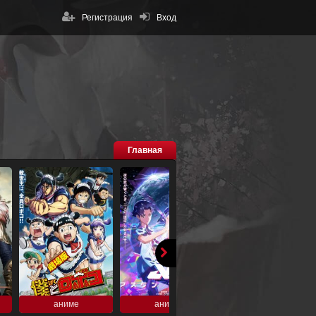
Регистрация
Вход
Главная
аниме
аниме
аниме