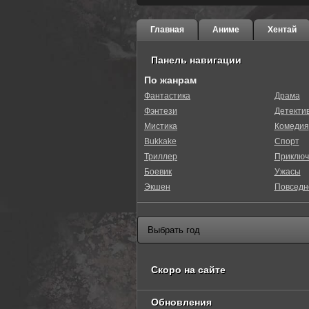
Главная
Аниме
Хентай
Панель навигации
По жанрам
Фантастика
Драма
Фэнтези
Детекти
Мистика
Комедия
Bukkake
Спорт
Триллер
Приключ
Боевик
Ужасы
Экшен
Повседн
Скоро на сайте
Обновления