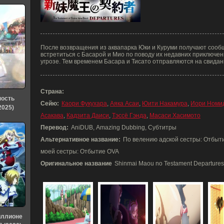
После возвращения из аквапарка Юки и Куруми получают сооб
встретиться с Басарой и Мио по поводу их недавних приключе
угрозе. Тем временем Басара и Тисато отправляются на свидан
Страна:
ность
Сейю:
Каори Фукухара
,
Аяка Асаи
,
Юити Накамура
,
Иори Номи
2025)
Асакава
,
Кадзита Даиси
,
Тэссё Гэнда
,
Масаси Хасимото
Перевод:
AniDUB, Amazing Dubbing, Субтитры
Альтернативное название:
По велению адской сестры: Отбыти
моей сестры: Отбытие OVA
Оригинальное название
Shinmai Maou no Testament Departures
иллионе