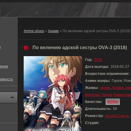
Anime-share
»
Аниме
» По велению адской сестры OVA-3 (2018)
в
По велению адской сестры OVA-3 (2018)
Год:
2018
ения
Дата выхода:
2018-01-27
Возрастное ограничение:
евность
Аниме жанры:
Гарем, Ром
Жанры:
аниме
,
боевик
,
ко
фэнтези
,
Гарем
,
Романтика
Качество:
BDRip
Длительность:
59
Режиссёр:
Хисаси Саито
,
Студия: