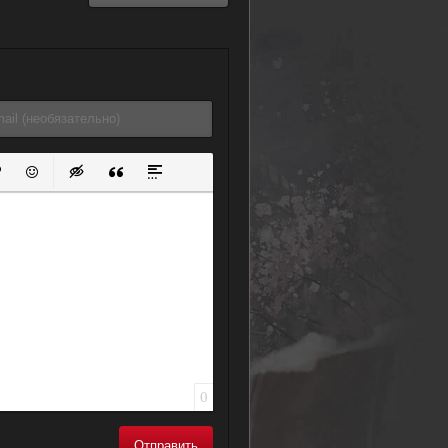
ок
й список
ь ссылку
тавить защищенную ссылку
Вставить смайлик
Вставка скрытого текста
Вставка цитаты
Вставка спойлера
0
Отправить