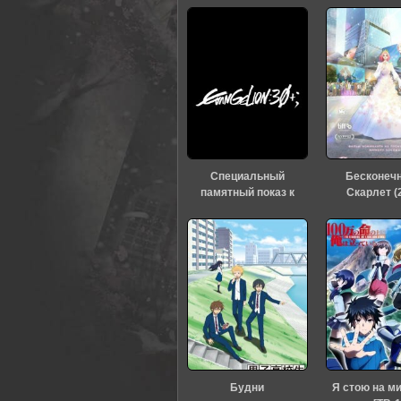
Специальный
Бесконеч
памятный показ к
Скарлет (
тридцатилетию
«Евангелиона» (2026)
Будни
Я стою на м