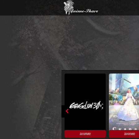
аниме
аниме