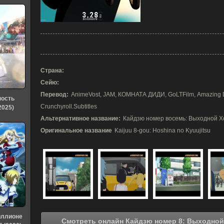
Страна:
Сейю:
Перевод:
AnimeVost, JAM, КОМНАТА ДИДИ, GoLTFilm, Amazing Du
ность
Crunchyroll.Subtitles
2025)
Альтернативное название:
Кайдзю номер восемь: Выходной Хоси
Оригинальное название
Kaijuu 8-gou: Hoshina no Kyuujitsu
иллионе
Смотреть онлайн Кайдзю номер 8: Выходной Хосины (2025) в хорошем