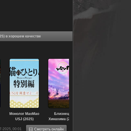
Аниме Кайдзю номер 8: Выходной Хосины (2025) в хорошем качестве
Монолог МаоМао
Близнецы
USJ (2025)
Хинахима (2025)
7-2025, 00:01
Смотреть онлайн