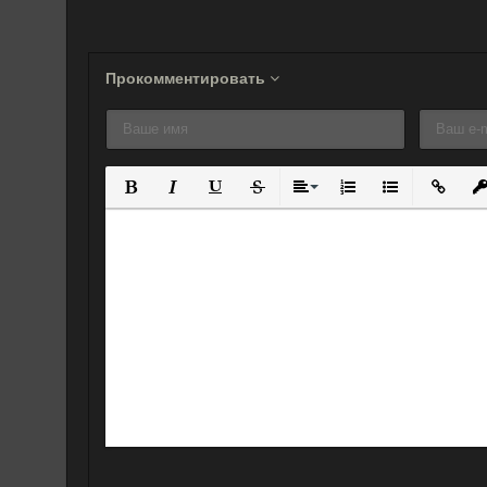
Прокомментировать
Полужирный
Курсив
Подчеркнутый
Зачеркнутый
Выравнивание
Нумерованный спис
Маркированны
Вставит
Вс