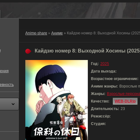
Anime-share
»
Аниме
» Кайдзю номер 8: Выходной Хосины (202
в
Кайдзю номер 8: Выходной Хосины (2025
Год:
2025
ения
Дата выхода:
Возрастное ограничение:
евность
Аниме жанры:
Взрослые п
Жанры:
Взрослые персон
Качество:
WEB-DLRip
Длительность:
23
Режиссёр:
Студия: