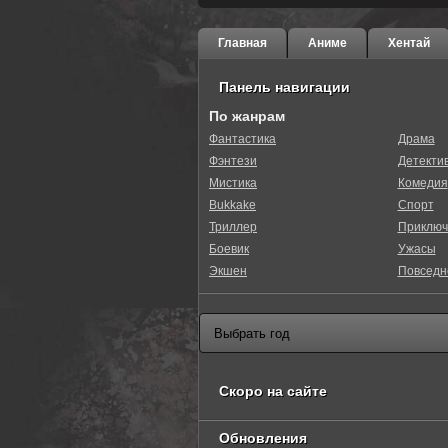
Главная
Аниме
Хентай
Панель навигации
По жанрам
Фантастика
Драма
Фэнтези
Детекти
Мистика
Комедия
Bukkake
Спорт
Триллер
Приключ
Боевик
Ужасы
Экшен
Повседн
Скоро на сайте
Обновления