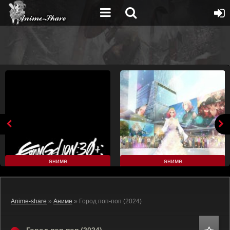
аниме
аниме
Anime-share
»
Аниме
» Город поп-поп (2024)