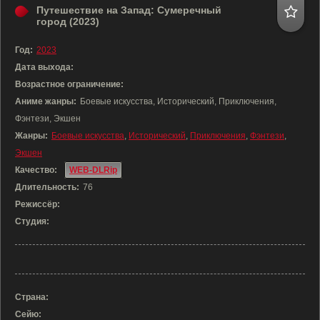
Путешествие на Запад: Сумеречный
город (2023)
Год:
2023
Дата выхода:
Возрастное ограничение:
Аниме жанры:
Боевые искусства, Исторический, Приключения,
Фэнтези, Экшен
Жанры:
Боевые искусства
,
Исторический
,
Приключения
,
Фэнтези
,
Экшен
Качество:
WEB-DLRip
Длительность:
76
Режиссёр:
Студия:
Страна:
Сейю: