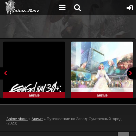
аниме
аниме
Anime-share
»
Аниме
» Путешествие на Запад: Сумеречный город
(2023)