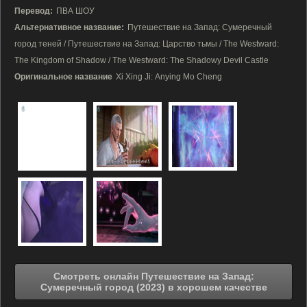
Перевод:
ПВА ШОУ
Альтернативное название:
Путешествие на Запад: Сумеречный
город теней / Путешествие на Запад: Царство тьмы / The Westward:
The Kingdom of Shadow / The Westward: The Shadowy Devil Castle
Оригинальное название
Xi Xing Ji: Anying Mo Cheng
Смотреть онлайн Путешествие на Запад:
Сумеречный город (2023) в хорошем качестве