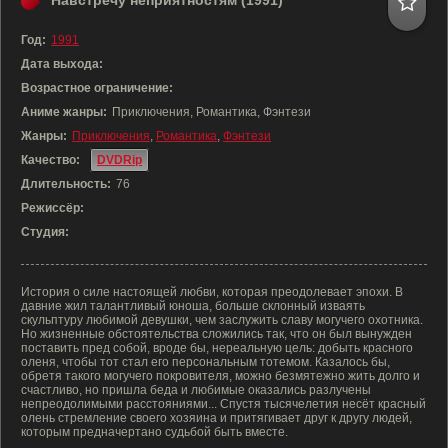
Навстречу неприятностям (1991)
Год:
1991
Дата выхода:
Возрастное ограничение:
Аниме жанры:
Приключения, Романтика, Фэнтези
Жанры:
Приключения
,
Романтика
,
Фэнтези
Качество:
DVDRip
Длительность:
76
Режиссёр:
Студия:
История о силе настоящей любви, которая преодолевает эпохи. В
давние жил талантливый юноша, больше склонный изваять
скульптуру любимой девушки, чем заслужить славу могучего охотника.
Но жизненные обстоятельства сложились так, что он был вынужден
поставить пред собой, вроде бы, нереальную цель: добыть красного
оленя, чтобы тот стал его персональным тотемом. Казалось бы,
обретя такого могучего покровителя, можно безмятежно жить долго и
счастливо, но пришла беда и любимые оказались разлучены
непреодолимыми расстояниями... Спустя тысячелетия несёт красный
олень стремление своего хозяина и притягивает друг к другу людей,
которым предначертано судьбой быть вместе.