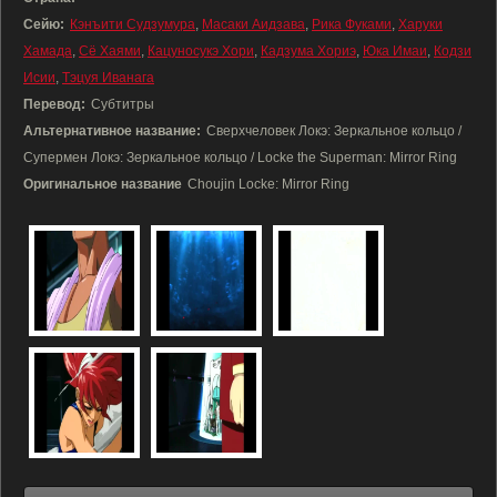
Сейю:
Кэнъити Судзумура
,
Масаки Аидзава
,
Рика Фуками
,
Харуки
Хамада
,
Сё Хаями
,
Кацуносукэ Хори
,
Кадзума Хориэ
,
Юка Имаи
,
Кодзи
Исии
,
Тэцуя Иванага
Перевод:
Субтитры
Альтернативное название:
Сверхчеловек Локэ: Зеркальное кольцо /
Супермен Локэ: Зеркальное кольцо / Locke the Superman: Mirror Ring
Оригинальное название
Choujin Locke: Mirror Ring