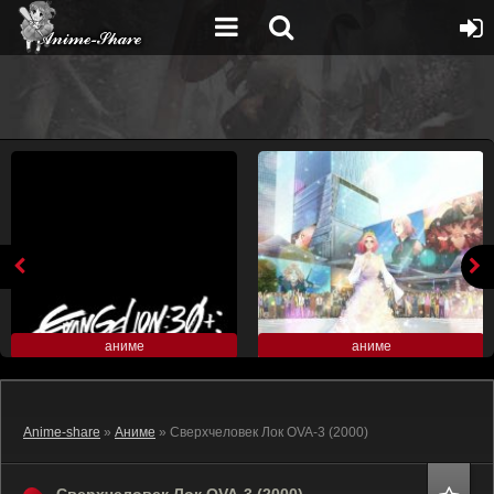
аниме
аниме
Anime-share
»
Аниме
» Сверхчеловек Лок OVA-3 (2000)