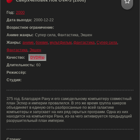
Сверхчеловек Лок OVA-3 (2000)
Год:
2000
Дата выхода:
2000-12-22
Возрастное ограничение:
Аниме жанры:
Супер сила, Фантастика, Экшен
Жанры:
аниме
,
боевик
,
мультфильм
,
фантастика
,
Супер сила
,
Фантастика
,
Экшен
Качество:
DVDRip
Длительность:
60
Режиссёр:
Студия:
375 год. Благодаря Рану и его самодельному компьютеру совместный
план Эспер и империи провалился. В это же время группа хакеров
объединяет в единую сеть разбросанные по всей галактике
компьютеры и запускает на них ряд скрытых программ. Одна из них
находится на компьютере Рана, из-за чего активируется предыдущий
разрушительный план империи.
Страна: