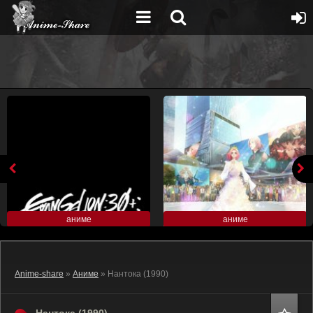
аниме
аниме
Anime-share
»
Аниме
» Нантока (1990)