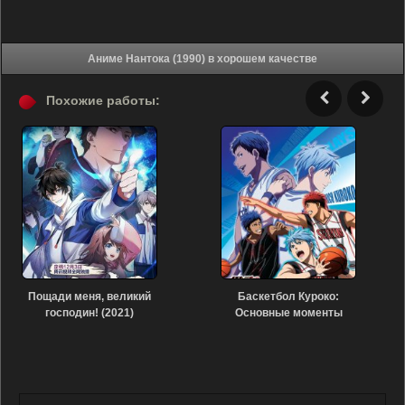
Аниме Нантока (1990) в хорошем качестве
Похожие работы:
Пощади меня, великий
Баскетбол Куроко:
господин! (2021)
Основные моменты
Зимнего кубка. Свет и
тень (2016)