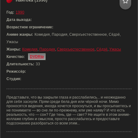
Нантока (1990)
Год:
1990
Дата выхода:
Возрастное ограничение:
Аниме жанры:
Комедия, Пародия, Сверхъестественное, Сёдзё,
Ужасы
Жанры:
Комедия
,
Пародия
,
Сверхъестественное
,
Сёдзё
,
Ужасы
Качество:
DVDRip
Длительность:
33
Режиссёр:
Студия:
Представьте, что вы закрыли глаза и расслабились... и неожиданно
для себя заснули. Прям среди бела дня или чёрной ночи. Мимо
проносятся видения, иногда хочется проснуться, и вы просыпаетесь и
не понимаете — во сне ли по-прежнему, или уже наяву? И что есть
реальность, что — сон? Где тень, где — свет? Не ищите в этом аниме-
коллаже глубин и смыслов, просто расслабьтесь и предоставьте
подсознанию разобраться со всем этим...