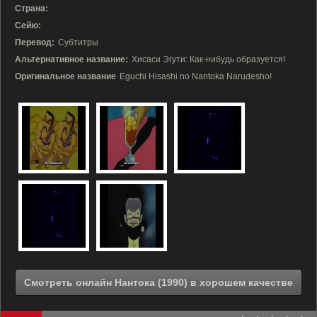
Страна:
Сейю:
Перевод:
Субтитры
Альтернативное название:
Хисаси Эгути: Как-нибудь образуется!
Оригинальное название
Eguchi Hisashi no Nantoka Narudesho!
Смотреть онлайн Нантока (1990) в хорошем качестве