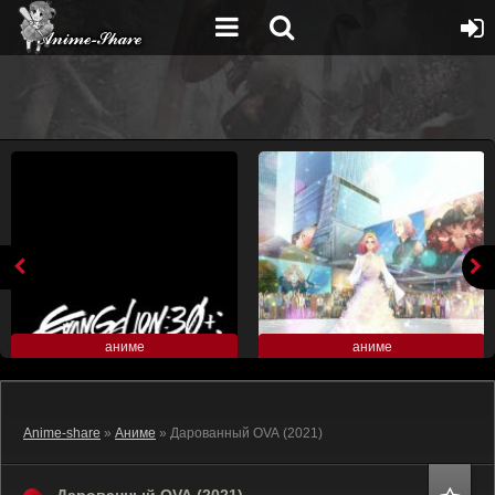
аниме
аниме
Anime-share
»
Аниме
» Дарованный OVA (2021)