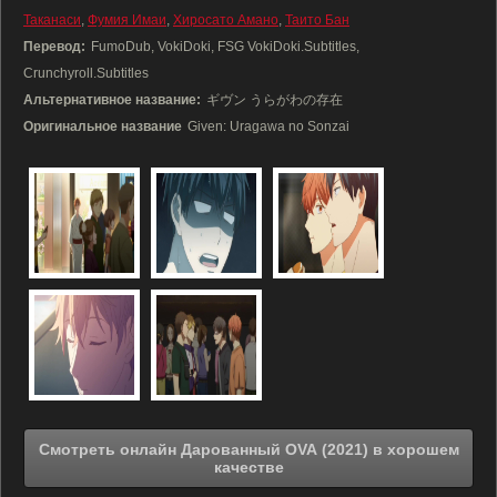
Таканаси
,
Фумия Имаи
,
Хиросато Амано
,
Таито Бан
Перевод:
FumoDub, VokiDoki, FSG VokiDoki.Subtitles,
Crunchyroll.Subtitles
Альтернативное название:
ギヴン うらがわの存在
Оригинальное название
Given: Uragawa no Sonzai
Смотреть онлайн Дарованный OVA (2021) в хорошем
качестве