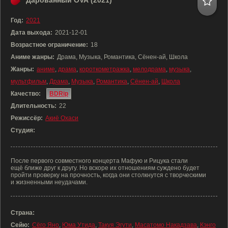
Дарованный OVA (2021)
Год:
2021
Дата выхода:
2021-12-01
Возрастное ограничение:
18
Аниме жанры:
Драма, Музыка, Романтика, Сёнен-ай, Школа
Жанры:
аниме
,
драма
,
короткометражка
,
мелодрама
,
музыка
,
мультфильм
,
Драма
,
Музыка
,
Романтика
,
Сёнен-ай
,
Школа
Качество:
BDRip
Длительность:
22
Режиссёр:
Акиё Охаси
Студия:
После первого совместного концерта Мафую и Рицука стали
ещё ближе друг к другу. Но вскоре их отношениям суждено будет
пройти проверку на прочность, когда они столкнутся с творческими
и жизненными неудачами.
Страна:
Сейю:
Сёго Яно
,
Юма Утида
,
Такуя Эгути
,
Масатомо Накадзава
,
Кэнго