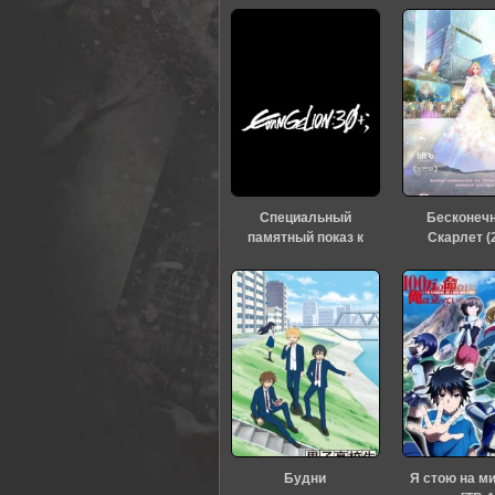
Специальный
Бесконеч
памятный показ к
Скарлет (
тридцатилетию
«Евангелиона» (2026)
Будни
Я стою на м