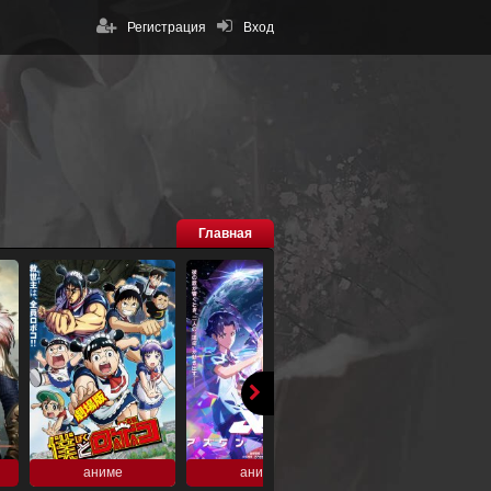
Регистрация
Вход
Главная
аниме
аниме
аниме