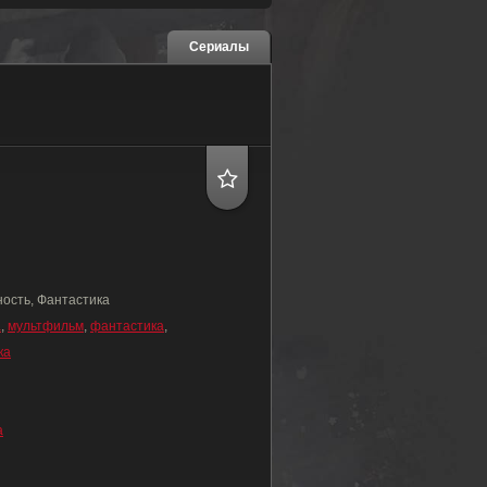
Сериалы
ость, Фантастика
а
,
мультфильм
,
фантастика
,
ка
а