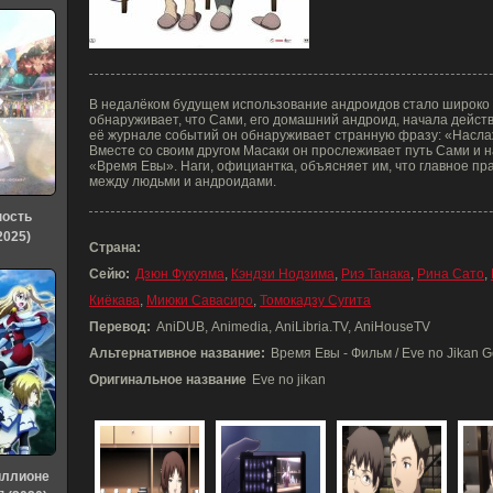
В недалёком будущем использование андроидов стало широко
обнаруживает, что Сами, его домашний андроид, начала действо
её журнале событий он обнаруживает странную фразу: «Насл
Вместе со своим другом Масаки он прослеживает путь Сами и 
«Время Евы». Наги, официантка, объясняет им, что главное пр
между людьми и андроидами.
ность
2025)
Страна:
Сейю:
Дзюн Фукуяма
,
Кэндзи Нодзима
,
Риэ Танака
,
Рина Сато
,
Киёкава
,
Миюки Савасиро
,
Томокадзу Сугита
Перевод:
AniDUB, Animedia, AniLibria.TV, AniHouseTV
Альтернативное название:
Время Евы - Фильм / Eve no Jikan G
Оригинальное название
Eve no jikan
иллионе