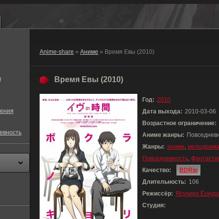
Anime-share
»
Аниме
» Время Евы (2010)
в
Время Евы (2010)
Год:
2010
ения
Дата выхода:
2010-03-06
Возрастное ограничение:
евность
Аниме жанры:
Повседневн
Жанры:
аниме
,
мелодрам
Повседневность
,
Фантасти
Качество:
BDRip
Длительность:
106
Режиссёр:
Ясухиро Ёсиур
Студия: