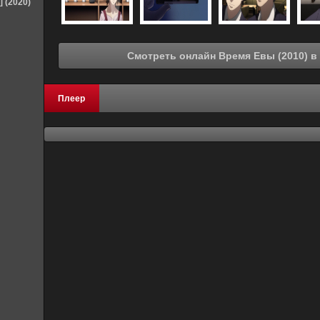
] (2020)
Смот
Плеер