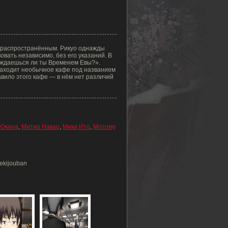
 распространённым. Рикуо однажды
вать независимо, без его указаний. В
аждаешься ли ты Временем Евы?».
находит необычное кафе под названием
авило этого кафе — в нём нет различий
Юкана
,
Митио Накао
,
Мики Ито
,
Мотому
ekijouban