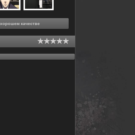
реть онлайн Время Евы (2010) в хорошем качестве