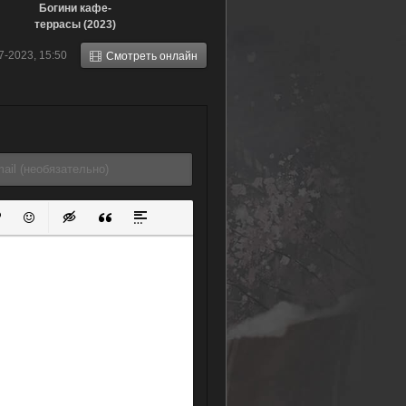
Богини кафе-
террасы (2023)
7-2023, 15:50
Смотреть онлайн
ок
й список
ь ссылку
тавить защищенную ссылку
Вставить смайлик
Вставка скрытого текста
Вставка цитаты
Вставка спойлера