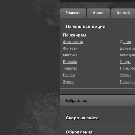
Главная
Аниме
Хентай
Панель навигации
По жанрам
Фантастика
Драма
Фэнтези
Детекти
Мистика
Комедия
Bukkake
Спорт
Триллер
Приключ
Боевик
Ужасы
Экшен
Повседн
Скоро на сайте
Обновления