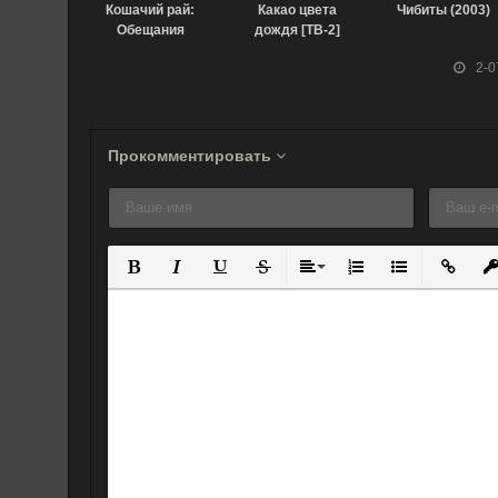
Кошачий рай:
Какао цвета
Чибиты (2003)
Обещания
дождя [ТВ-2]
кошечек (2018)
(2015)
2-0
Прокомментировать
Полужирный
Курсив
Подчеркнутый
Зачеркнутый
Выравнивание
Нумерованный спис
Маркированны
Вставит
Вс