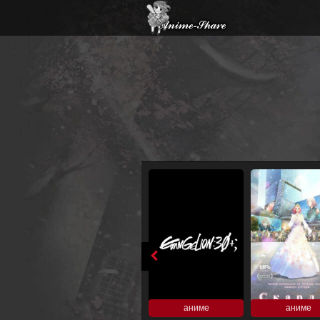
аниме
аниме