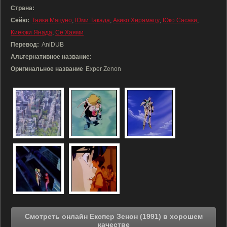
Страна:
Сейю:
Таики Мацуно
,
Юми Такада
,
Акико Хирамацу
,
Юко Сасаки
,
Киёюки Янада
,
Сё Хаями
Перевод:
AniDUB
Альтернативное название:
Оригинальное название
Exper Zenon
Смотреть онлайн Експер Зенон (1991) в хорошем
качестве