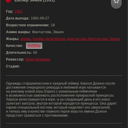
Експер Зенон (1991)
Год:
1991
Дата выхода:
1991-09-27
Возрастное ограничение:
18
Аниме жанры:
Фантастика, Экшен
Жанры:
аниме
,
боевик
,
мультфильм
,
фантастика
,
Фантастика
,
Экшен
Качество:
DVDRip
Длительность:
60
Режиссёр:
Юдзи Морияма
Студия:
Однажды старшеклассник и заядлый геймер Хироси Дзэнно после
достижения очередного рекорда в любимой игре натыкается
на рекламу новой игры Expers с уникальным геймплеем
и возможностью завоевать расположение прекрасной принцессы.
Хироси регистрируется в игре, а на следующий день в его класс
залетает капсула, внутри которой находится принцесса. Она дарит
парню специальный костюм, который наделяет его сверхсилой,
и теперь ему в качестве главного героя игры по имени Дзэнон
предстоит сражаться с противниками.