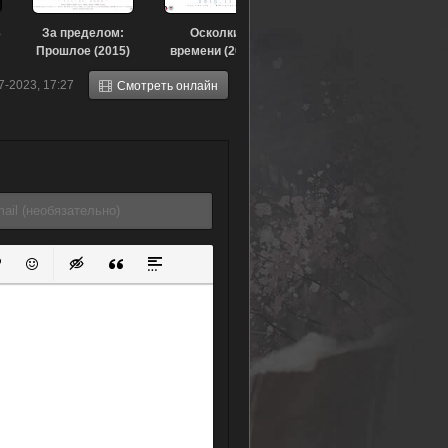
3
За пределом:
Осколки
Прошлое (2015)
времени (2019)
7-2023, 17:27
Смотреть онлайн
ок
й список
ь ссылку
тавить защищенную ссылку
Вставить смайлик
Вставка скрытого текста
Вставка цитаты
Вставка спойлера