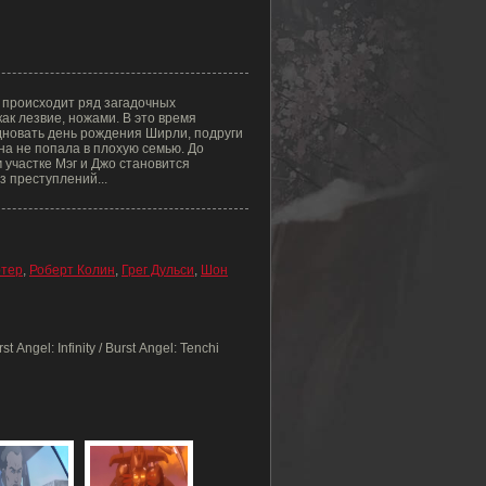
е происходит ряд загадочных
ак лезвие, ножами. В это время
здновать день рождения Ширли, подруги
на не попала в плохую семью. До
 участке Мэг и Джо становится
з преступлений...
ртер
,
Роберт Колин
,
Грег Дульси
,
Шон
Angel: Infinity / Burst Angel: Tenchi