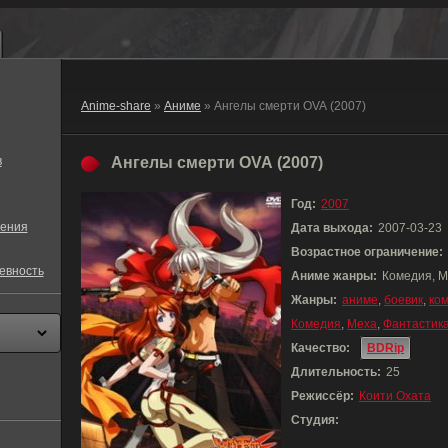
Anime-share
»
Аниме
» Ангелы смерти OVA (2007)
в
Ангелы смерти OVA (2007)
Год:
2007
ения
Дата выхода:
2007-03-23
Возрастное ограничение:
евность
Аниме жанры:
Комедия, М
Жанры:
аниме
,
боевик
,
ко
Комедия
,
Меха
,
Фантастик
Качество:
BDRip
Длительность:
25
Режиссёр:
Коити Охата
Студия: