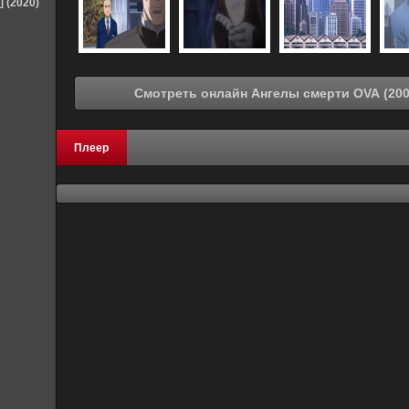
] (2020)
Плеер