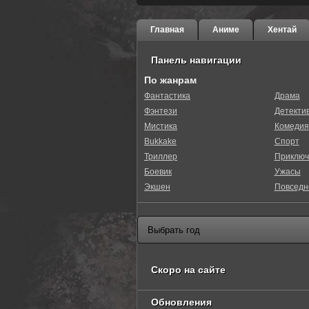
Главная
Аниме
Хентай
Панель навигации
По жанрам
Фантастика
Драма
Фэнтези
Детекти
Мистика
Комедия
Bukkake
Спорт
Триллер
Приключ
Боевик
Ужасы
Экшен
Повседн
Скоро на сайте
Обновления