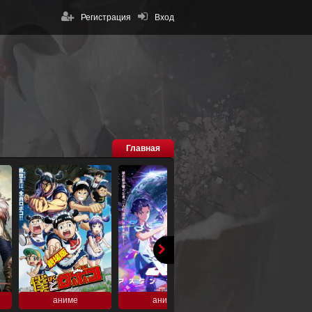
Регистрация
Вход
Главная
аниме
аниме
аниме