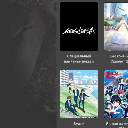
Специальный
Бесконеч
памятный показ к
Скарлет (
тридцатилетию
«Евангелиона» (2026)
Будни
Я стою на м