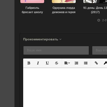
Габриэль
Однушка лорда
91 день: День 1
бросает школу
демонов и героя
(2017)
(2017)
(2023)
2-0
Прокомментировать
Полужирный
Курсив
Подчеркнутый
Зачеркнутый
Выравнивание
Нумерованный спис
Маркированны
Вставит
Вс