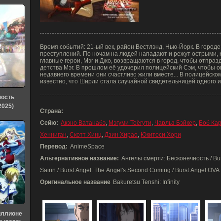
Время событий: 21-ый век, район Вестлэнд, Нью-Йорк. В город
преступлений. По ночам на людей нападают и режут острыми, к
главные герои, Мэг и Джо, возвращаются в город, чтобы отпра
детства Мэг. В прошлом её удочерил полицейский Сэм, чтобы о
недавнего времени они счастливо жили вместе... В полицейском
известно, что Ширли стала случайной свидетельницей одного и
ность
2025)
Страна:
Сейю:
Акэно Ватанабэ
,
Мэгуми Тоёгути
,
Чарльз Бэйкер
,
Боб Ка
Хенниган
,
Скотт Хинц
,
Дзин Хирао
,
Юкитоси Хори
Перевод:
AnimeSpace
Альтернативное название:
Ангелы смерти: Бесконечность / Burst 
Sairin / Burst Angel: The Angel's Second Coming / Burst Angel OVA
Оригинальное название
Bakuretsu Tenshi: Infinity
иллионе