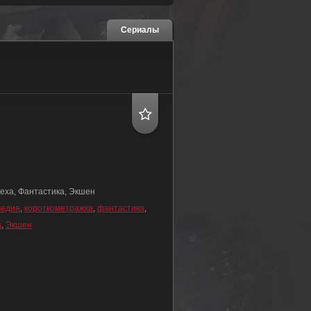
Сериалы
еха, Фантастика, Экшен
медия
,
короткометражка
,
фантастика
,
а
,
Экшен