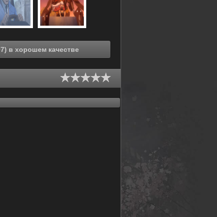
Смотреть онлайн Ангелы смерти OVA (2007) в хорошем качестве