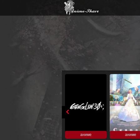
аниме
аниме