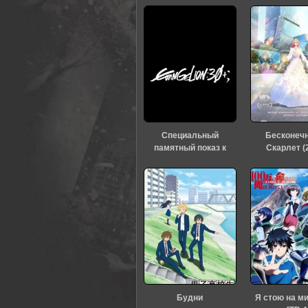
Специальный
Бесконеч
памятный показ к
Скарлет (
тридцатилетию
«Евангелиона» (2026)
Будни
Я стою на м