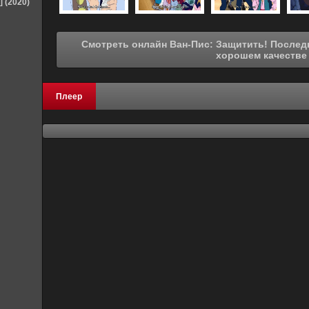
] (2020)
Смотреть онлайн Ван-Пис: Защитить! Последняя великая сцена! (2003) в
хорошем качестве
Плеер