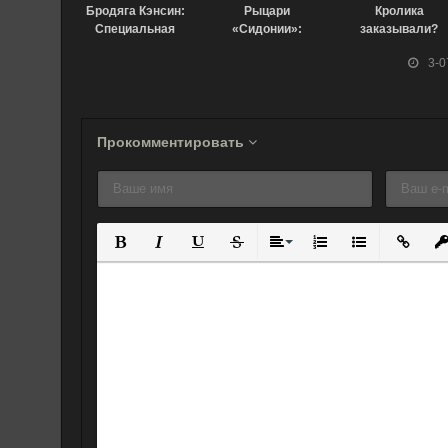
Бродяга Кэнсин:
Рыцари
Кролика
Специальная
«Сидонии»:
заказывали?
концовка (2007)
Звезда, вокруг
OVA (2019)
3-0
которой
вращается
любовь (2021)
Прокомментировать
Полужирный
Курсив
Подчеркнутый
Зачеркнутый
Выравнивание
Нумерованный спис
Маркированны
Вставит
Вс