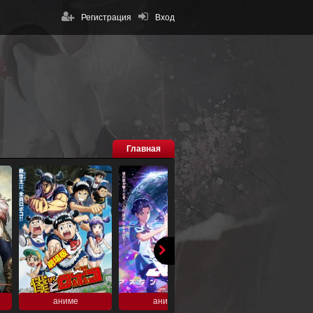
Регистрация
Вход
Главная
аниме
аниме
аниме