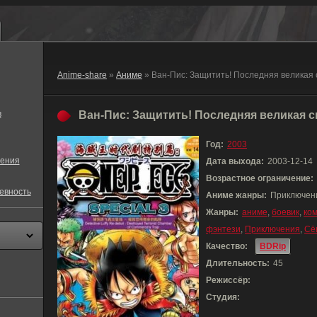
Anime-share
»
Аниме
» Ван-Пис: Защитить! Последняя великая 
в
Ван-Пис: Защитить! Последняя великая сц
Год:
2003
ения
Дата выхода:
2003-12-14
Возрастное ограничение:
евность
Аниме жанры:
Приключени
Жанры:
аниме
,
боевик
,
ко
фэнтези
,
Приключения
,
Сё
Качество:
BDRip
Длительность:
45
Режиссёр:
Студия: