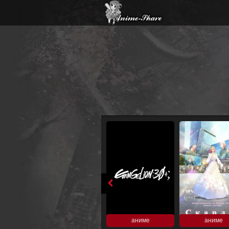
аниме
аниме