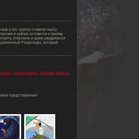
льф и его труппа ставили пьесу
пенсию и сейчас готовится к своему
отреть спектакль и даже умудряются
подчинённый Рэндольфа, который
Сонобэ
,
Кадзуя Накаи
,
Хироаки Хирата
,
ликое представление!