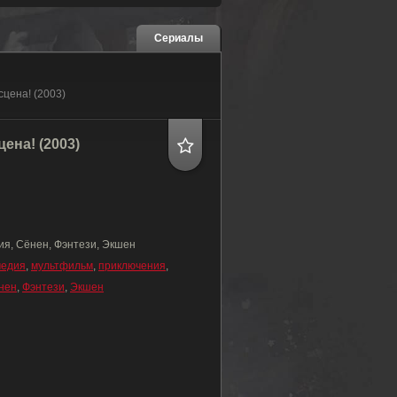
Сериалы
сцена! (2003)
ена! (2003)
я, Сёнен, Фэнтези, Экшен
медия
,
мультфильм
,
приключения
,
нен
,
Фэнтези
,
Экшен