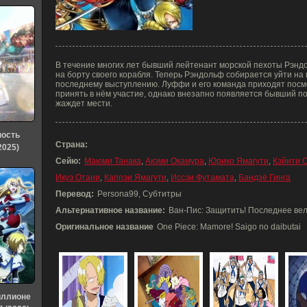
В течение многих лет бывший лейтенант морской пехоты Рэндо
на борту своего корабля. Теперь Рэндольф собирается уйти на 
последнему выступлению. Луффи и его команда приходят посм
принять в нём участие, однако внезапно появляется бывший 
жаждет мести.
ность
Страна:
2025)
Сейю:
Маюми Танака
,
Акэми Окамура
,
Юрико Ямагути
,
Кэйити 
Икуэ Отани
,
Каппэи Ямагути
,
Иссэи Футамата
,
Бандзё Гинга
Перевод:
Persona99, Субтитры
Альтернативное название:
Ван-Пис: Защитить! Последнее ве
Оригинальное название
One Piece: Mamore! Saigo no daibutai
иллионе