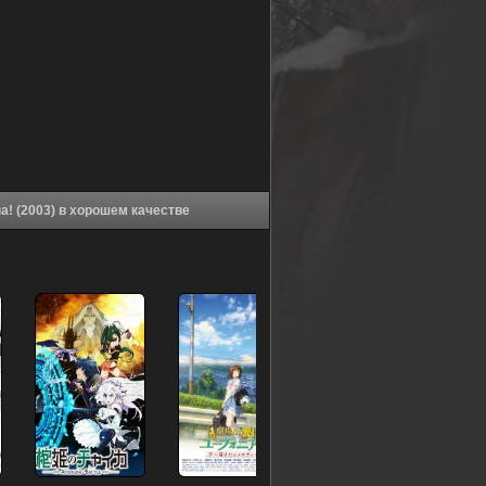
Аниме Ван-Пис: Защитить! Последняя великая сцена! (2003) в хорошем качестве