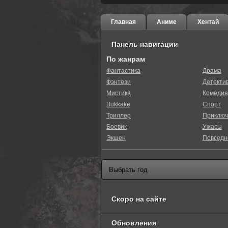
Главная
Аниме
Хентай
Панель навигации
По жанрам
Фантастика
Драма
Фэнтези
Детекти
Мистика
Комедия
Bukkake
Спорт
Триллер
Приключ
Боевик
Ужасы
Экшен
Повседн
Скоро на сайте
Обновления