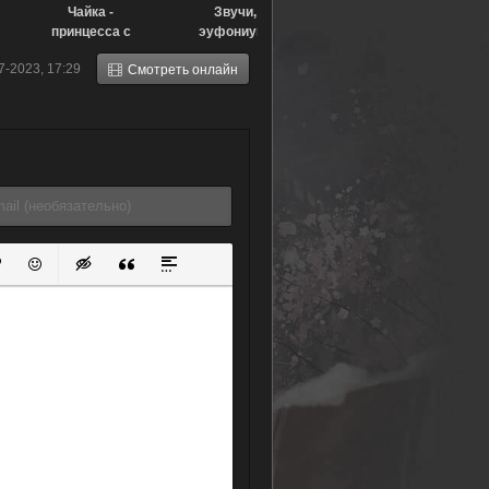
Чайка -
Звучи,
принцесса с
эуфониум!
гробом [ТВ-1]
Пусть мелодия
7-2023, 17:29
Смотреть онлайн
(2014)
дойдёт до тебя
(2017)
ок
й список
ь ссылку
тавить защищенную ссылку
Вставить смайлик
Вставка скрытого текста
Вставка цитаты
Вставка спойлера