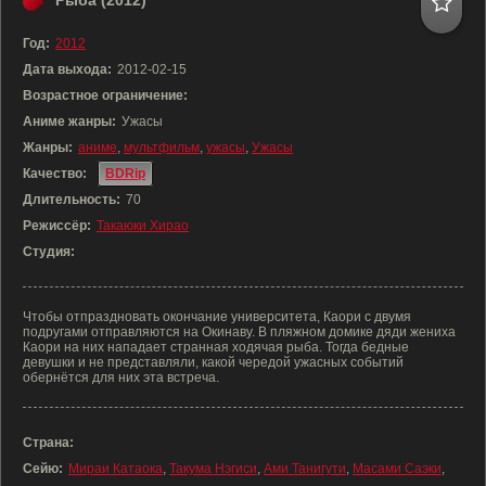
Рыба (2012)
Год:
2012
Дата выхода:
2012-02-15
Возрастное ограничение:
Аниме жанры:
Ужасы
Жанры:
аниме
,
мультфильм
,
ужасы
,
Ужасы
Качество:
BDRip
Длительность:
70
Режиссёр:
Такаюки Хирао
Студия:
Чтобы отпраздновать окончание университета, Каори с двумя
подругами отправляются на Окинаву. В пляжном домике дяди жениха
Каори на них нападает странная ходячая рыба. Тогда бедные
девушки и не представляли, какой чередой ужасных событий
обернётся для них эта встреча.
Страна:
Сейю:
Мираи Катаока
,
Такума Нэгиси
,
Ами Танигути
,
Масами Саэки
,