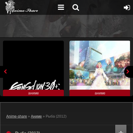
аниме
аниме
Anime-share
»
Аниме
» Рыба (2012)