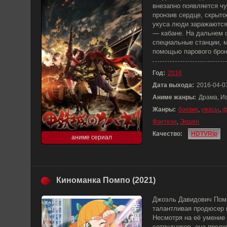
внезапно появляется ч
пронзив сердце, скрыто
укуса люди заражаются
— кабане. На дальнем 
специальные станции, 
помощью парового брон
Год:
2016
Дата выхода:
2016-04-0
Аниме жанры:
Драма, И
Жанры:
боевик
,
ужасы
,
ф
Фэнтези
,
Экшен
Качество:
HDTVRip
аниме сериал
Киноманка Помпо (2021)
Джоэль Давидович Помп
талантливая продюсер 
Несмотря на её умение 
сотрудников, она продю