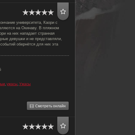
ончание университета, Каори с
вляются на Окинаву. В пляжном
ори на них нападает странная
дные девушки и не представляли,
событий обернётся для них эта
5
льм
,
ужасы
,
Ужасы
Смотреть онлайн