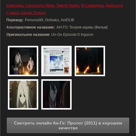
Кавасима
,
Синъитиро Мики
,
Эмили Невез
,
Ю Симамура
,
Дзюнъити
Сувабэ
,
Харука Томацу
Перевод:
Persona99, Onibaku, AniDUB
Альтернативное название:
АН-ГО: Теория кармы [Фильм]
Оригинальное название
Un-Go Episode:0 Ingaron
Смотреть онлайн Ан-Го: Пролог (2011) в хорошем
качестве