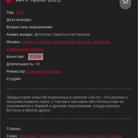
Ан-Го: Пролог (2011)
Год:
2011
Дата выхода:
Возрастное ограничение:
Аниме жанры:
Детектив, Сверхъестественное
Жанры:
аниме
,
детектив
,
мультфильм
,
фэнтези
,
Детектив
,
Сверхъестественное
Качество:
BDRip
Длительность:
45
Режиссёр:
Сэидзи Мидзусима
Студия:
Предыстория событий показанных в сериале «Ан-го». Это рассказ о
прошлом главного героя, о том как и при каких обстоятельствах он
познакомился с Кармой и другими персонажами, откуда взялась
Беттено и многое другое.
Страна:
Сейю:
Крис Карр
,
Такако Хонда
,
Мию Ирино
,
Рё Кацудзи
,
Токуёси