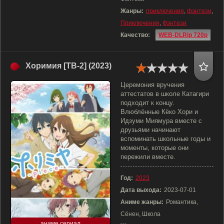
Жанры:
приключения
,
фэнтези
,
Приключения
,
Фэнтези
Качество:
WEB-DLRip 720p
Хоримия [ТВ-2] (2023)
Церемония вручения
аттестатов в школе Катагири
подходит к концу.
Влюблённые Кёко Хори и
Идзуми Миямура вместе с
друзьями начинают
вспоминать школьные годы и
моменты, которые они
пережили вместе.
Год:
2023
Дата выхода:
2023-07-01
Аниме жанры:
Романтика,
Сёнен, Школа
аниме сериал