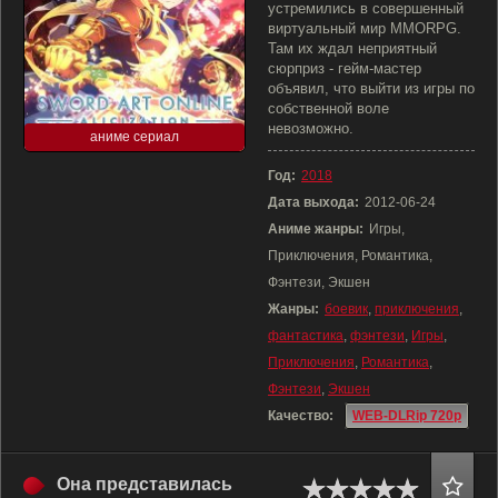
устремились в совершенный
виртуальный мир MMORPG.
Там их ждал неприятный
сюрприз - гейм-мастер
объявил, что выйти из игры по
собственной воле
невозможно.
аниме сериал
Год:
2018
Дата выхода:
2012-06-24
Аниме жанры:
Игры,
Приключения, Романтика,
Фэнтези, Экшен
Жанры:
боевик
,
приключения
,
фантастика
,
фэнтези
,
Игры
,
Приключения
,
Романтика
,
Фэнтези
,
Экшен
Качество:
WEB-DLRip 720p
Она представилась