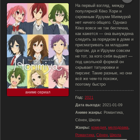
На первый взгляд, между
популярной Кёко Хори и
скромным Идзуми Миямурой
нет ничего общего. Однако
Кёко вовсе не так беспечна,
как кажется — она вынуждена
следить за порядком в доме и
присматривать за младшим
братом, да и Идзуми совсем
не тот, за кого себя выдает —
под школьной формой он
скрывает татуировки и
пирсинг. Такие разные, но они
всё же чем-то похожи,
поэтому быстро
аниме сериал
Год:
2021
Дата выхода:
2021-01-09
Аниме жанры:
Романтика,
Сёнен, Школа
Жанры:
комедия
,
мелодрама
,
Романтика
,
Сёнен
,
Школа