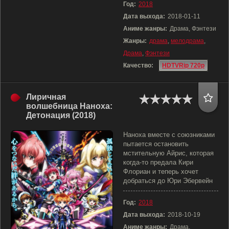
Год:
2018
Дата выхода:
2018-01-11
Аниме жанры:
Драма, Фэнтези
Жанры:
драма
,
мелодрама
,
Драма
,
Фэнтези
Качество:
HDTVRip 720p
Лиричная
волшебница Наноха:
Детонация (2018)
Наноха вместе с союзниками
пытается остановить
мстительную Айрис, которая
когда-то предала Кири
Флориан и теперь хочет
добраться до Юри Эбервейн
Год:
2018
Дата выхода:
2018-10-19
Аниме жанры:
Драма,