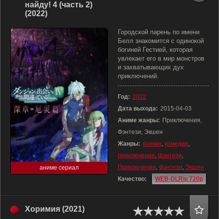
найду! 4 (часть 2)
(2022)
Городской парень по имени
Белл знакомится с одинокой
богиней Гестией, которая
увлекает его в мир монстров
и захватывающих дух
приключений.
Год:
2022
Дата выхода:
2015-04-03
Аниме жанры:
Приключения,
Фэнтези, Экшен
Жанры:
боевик
,
комедия
,
приключения
,
фэнтези
,
Приключения
,
Фэнтези
,
Экшен
аниме сериал
Качество:
WEB-DLRip 720p
Хоримия (2021)