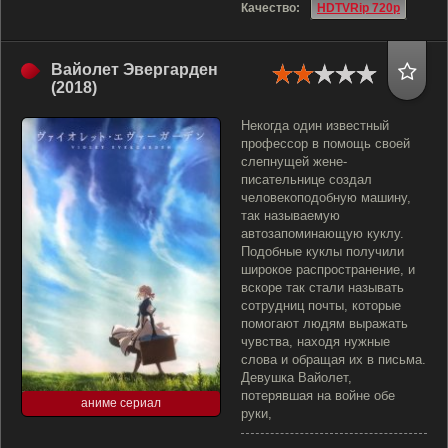
Качество:
HDTVRip 720p
Вайолет Эвергарден
(2018)
Некогда один известный
профессор в помощь своей
слепнущей жене-
писательнице создал
человекоподобную машину,
так называемую
автозапоминающую куклу.
Подобные куклы получили
широкое распространение, и
вскоре так стали называть
сотрудниц почты, которые
помогают людям выражать
чувства, находя нужные
слова и обращая их в письма.
Девушка Вайолет,
потерявшая на войне обе
аниме сериал
руки,