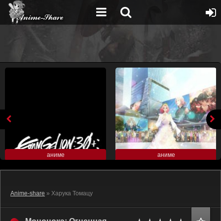
аниме
аниме
Anime-share
» Харука Томацу