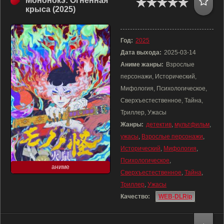
Мононокэ: Огненная
крыса (2025)
Год:
2025
Дата выхода:
2025-03-14
Аниме жанры:
Взрослые
персонажи, Исторический,
Мифология, Психологическое,
Сверхъестественное, Тайна,
Триллер, Ужасы
Жанры:
детектив
,
мультфильм
,
ужасы
,
Взрослые персонажи
,
Исторический
,
Мифология
,
Психологическое
,
аниме
Сверхъестественное
,
Тайна
,
Триллер
,
Ужасы
Качество:
WEB-DLRip