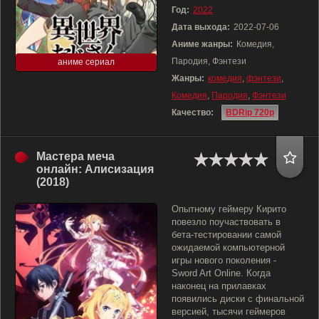
Год:
2022
Дата выхода:
2022-07-06
Аниме жанры:
Комедия,
Пародия, Фэнтези
аниме сериал
Жанры:
комедия
,
фэнтези
,
Комедия
,
Пародия
,
Фэнтези
Качество:
BDRip 720p
Мастера меча
онлайн: Алисизация
(2018)
Опытному геймеру Кирито
повезло поучаствовать в
бета-тестировании самой
ожидаемой компьютерной
игры нового поколения -
Sword Art Online. Когда
наконец на прилавках
появились диски с финальной
версией, тысячи геймеров