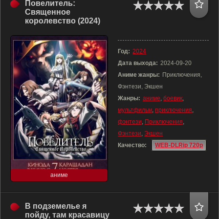
Повелитель:
Священное
королевство (2024)
Год:
2024
Дата выхода:
2024-09-20
Аниме жанры:
Приключения,
Фэнтези, Экшен
Жанры:
аниме
,
боевик
,
мультфильм
,
приключения
,
фэнтези
,
Приключения
,
Фэнтези
,
Экшен
Качество:
WEB-DLRip 720p
аниме
В подземелье я
пойду, там красавицу