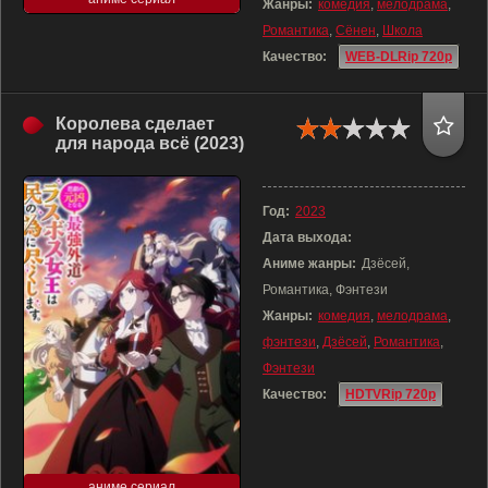
Жанры:
комедия
,
мелодрама
,
Романтика
,
Сёнен
,
Школа
Качество:
WEB-DLRip 720p
Королева сделает
для народа всё (2023)
Год:
2023
Дата выхода:
Аниме жанры:
Дзёсей,
Романтика, Фэнтези
Жанры:
комедия
,
мелодрама
,
фэнтези
,
Дзёсей
,
Романтика
,
Фэнтези
Качество:
HDTVRip 720p
аниме сериал