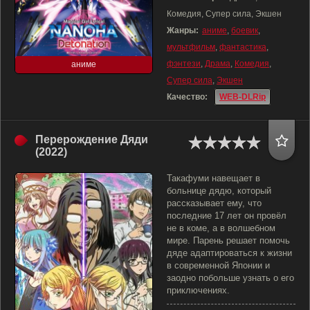
Комедия, Супер сила, Экшен
Жанры:
аниме
,
боевик
,
мультфильм
,
фантастика
,
фэнтези
,
Драма
,
Комедия
,
аниме
Супер сила
,
Экшен
Качество:
WEB-DLRip
Перерождение Дяди
(2022)
Такафуми навещает в
больнице дядю, который
рассказывает ему, что
последние 17 лет он провёл
не в коме, а в волшебном
мире. Парень решает помочь
дяде адаптироваться к жизни
в современной Японии и
заодно побольше узнать о его
приключениях.