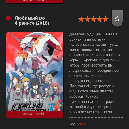
Любимый во
Франксе (2018)
Далекое будущее. Земля в
руинах, и на остатки
человечества наводят ужас
таинственные гигантские
формы жизни, известные как
кёрю — «ревущие драконы».
Чтобы противостоять им,
люди создали передвижное
фортификационное
сооружение, названное
Плантацией, где растут и
обучаются юные пилоты
роботов Франкс.
Единственная цель, ради
которой живут эти дети, —
уничтожение кёрю после
аниме сериал
Год:
2018