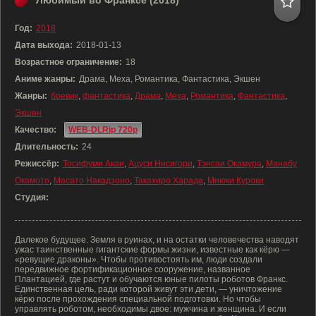
Любимый во Франксе (2018)
Год:
2018
Дата выхода:
2018-01-13
Возрастное ограничение:
18
Аниме жанры:
Драма, Меха, Романтика, Фантастика, Экшен
Жанры:
боевик
,
фантастика
,
Драма
,
Меха
,
Романтика
,
Фантастика
,
Экшен
Качество:
WEB-DLRip 720p
Длительность:
24
Режиссёр:
Тосифуми Акаи
,
Ацуси Нисигори
,
Тэнсаи Окамура
,
Манабу
Окамото
,
Масато Накадзоно
,
Такахиро Харада
,
Миюки Куроки
Студия:
Далекое будущее. Земля в руинах, и на остатки человечества наводят
ужас таинственные гигантские формы жизни, известные как кёрю —
«ревущие драконы». Чтобы противостоять им, люди создали
передвижное фортификационное сооружение, названное
Плантацией, где растут и обучаются юные пилоты роботов Франкс.
Единственная цель, ради которой живут эти дети, — уничтожение
кёрю после прохождения специальной подготовки. Но чтобы
управлять роботом, необходимы двое: мужчина и женщина. И если