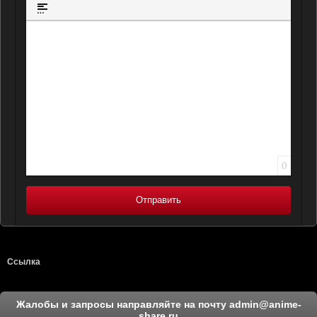
Вставка ц
Вставка спойлера
0
Отправить
Ссылка
Жалобы и запросы направляйте на почту
admin@anime-
share.ru