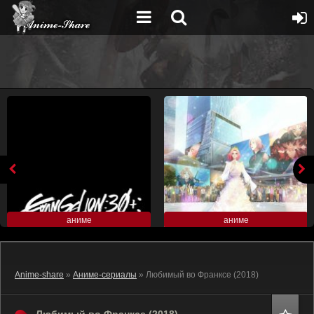
аниме
аниме
Anime-share
»
Аниме-сериалы
» Любимый во Франксе (2018)