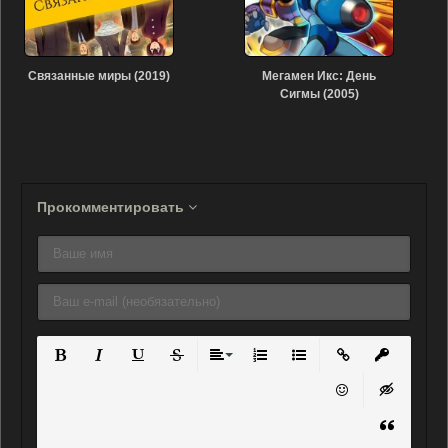
Связанные миры (2019)
Мегамен Икс: День
Сигмы (2005)
Прокомментировать
Полужирный
Курсив
Подчеркнутый
Зачеркнутый
Выравнивание
Нумерованный список
Маркированный списо
Вставить ссылку
Вставить 
Вставить смайли
Вставка ск