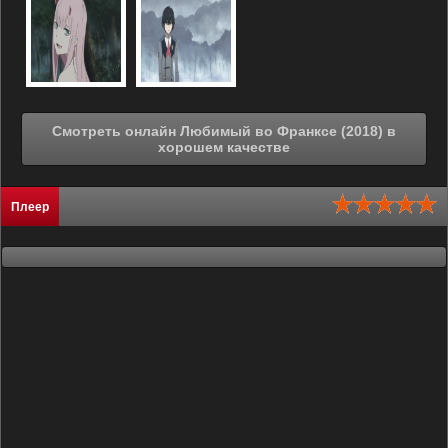
Смотреть онлайн Любимый во Франксе (2018) в
хорошем качестве
Плеер