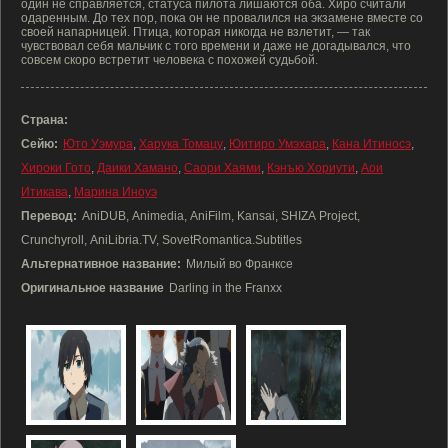
один не справляется, статуса пилота лишаются оба. Хиро считали
одаренным. До тех пор, пока он не провалился на экзамене вместе со
своей напарницей. Птица, которая никогда не взлетит, — так
чувствовал себя мальчик с того времени и даже не догадывался, что
совсем скоро встретит человека с похожей судьбой.
Страна:
Сейю:
Юто Уэмура
,
Харука Томацу
,
Юитиро Умэхара
,
Кана Итиносэ
,
Хироки Гото
,
Даики Хамано
,
Саори Хаями
,
Кэнъю Хориути
,
Аои
Итикава
,
Марина Иноуэ
Перевод:
AniDUB, Animedia, AniFilm, Kansai, SHIZA Project,
Crunchyroll, AniLibria.TV, SovetRomantica.Subtitles
Альтернативное название:
Милый во Франксе
Оригинальное название
Darling in the Franxx