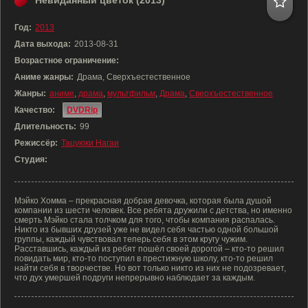
Невиданный цветок (2013)
Год:
2013
Дата выхода:
2013-08-31
Возрастное ограничение:
Аниме жанры:
Драма, Сверхъестественное
Жанры:
аниме
,
драма
,
мультфильм
,
Драма
,
Сверхъестественное
Качество:
DVDRip
Длительность:
99
Режиссёр:
Тацуюки Нагаи
Студия:
Мэйко Хомма – прекрасная добрая девочка, которая была душой
компании из шести человек. Все ребята дружили с детства, но именно
смерть Мэйко стала толчком для того, чтобы компания распалась.
Никто из бывших друзей уже не видел себя частью одной большой
группы, каждый чувствовал теперь себя в этом кругу чужим.
Расставшись, каждый из ребят пошёл своей дорогой – кто-то решил
повидать мир, кто-то поступил в престижную школу, кто-то решил
найти себя в творчестве. Но вот только никто из них не подозревает,
что дух умершей подруги непрерывно наблюдает за каждым.