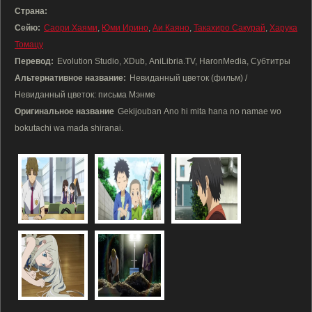
Страна:
Сейю:
Саори Хаями
,
Юми Ирино
,
Аи Каяно
,
Такахиро Сакурай
,
Харука
Томацу
Перевод:
Evolution Studio, XDub, AniLibria.TV, HaronMedia, Субтитры
Альтернативное название:
Невиданный цветок (фильм) /
Невиданный цветок: письма Мэнме
Оригинальное название
Gekijouban Ano hi mita hana no namae wo
bokutachi wa mada shiranai.