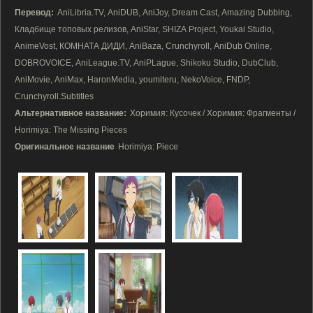
Перевод:
AniLibria.TV, AniDUB, AniJoy, Dream Cast, Amazing Dubbing,
Кладбище топовых релизов, AniStar, SHIZA Project, Youkai Studio,
AnimeVost, КОМНАТА ДИДИ, AniBaza, Crunchyroll, AniDub Online,
DOBROVOICE, AniLeague.TV, AniPLague, Shikoku Studio, DubClub,
AniMovie, AniMax, HaronMedia, youmiteru, NekoVoice, FNDP,
Crunchyroll.Subtitles
Альтернативное название:
Хоримия: Кусочек / Хоримия: Фрагменты /
Horimiya: The Missing Pieces
Оригинальное название
Horimiya: Piece