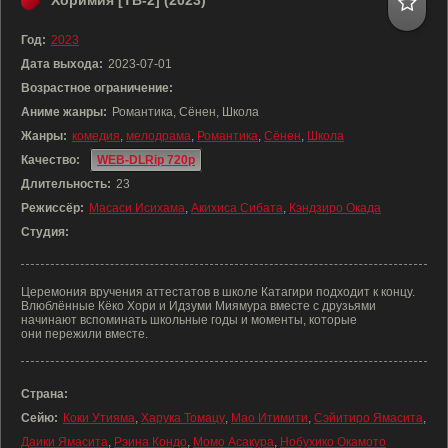
Хоримия [ТВ-2] (2023)
Год:
2023
Дата выхода:
2023-07-01
Возрастное ограничение:
Аниме жанры:
Романтика, Сёнен, Школа
Жанры:
комедия
,
мелодрама
,
Романтика
,
Сёнен
,
Школа
Качество:
WEB-DLRip 720p
Длительность:
23
Режиссёр:
Масаси Исихама
,
Акихиса Сибата
,
Кэндзиро Окада
Студия:
Церемония вручения аттестатов в школе Катагири подходит к концу.
Влюблённые Кёко Хори и Идзуми Миямура вместе с друзьями
начинают вспоминать школьные годы и моменты, которые
они пережили вместе.
Страна:
Сейю:
Коки Утияма
,
Харука Томацу
,
Мао Итимити
,
Сэйитиро Ямасита
,
Даики Ямасита
,
Рэина Кондо
,
Момо Асакура
,
Нобухико Окамото