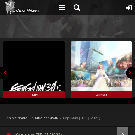
аниме
аниме
Anime-share
»
Аниме-сериалы
» Хоримия [ТВ-2] (2023)