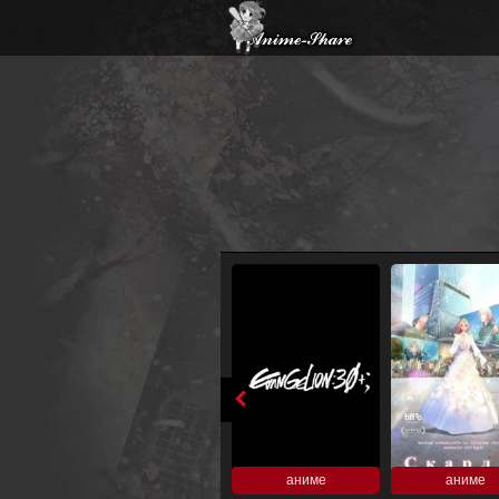
аниме
аниме