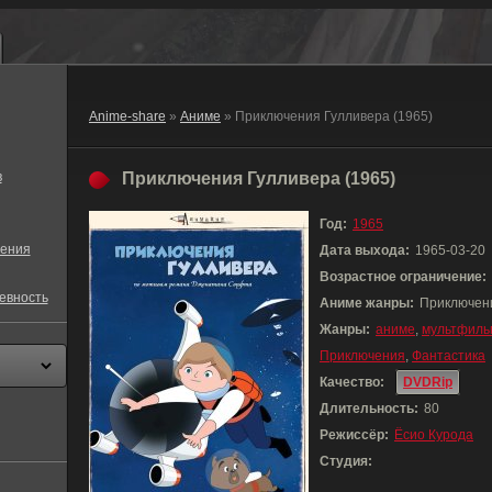
Anime-share
»
Аниме
» Приключения Гулливера (1965)
в
Приключения Гулливера (1965)
Год:
1965
ения
Дата выхода:
1965-03-20
Возрастное ограничение:
евность
Аниме жанры:
Приключени
Жанры:
аниме
,
мультфиль
Приключения
,
Фантастика
Качество:
DVDRip
Длительность:
80
Режиссёр:
Ёсио Курода
Студия: