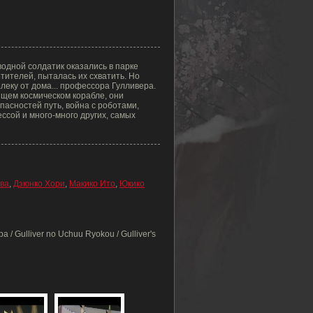
одной солдатик оказались в парке
ителей, пыталась их схватить. Но
леку от дома... профессора Гулливера.
ящем космическом корабле, они
асностей путь, война с роботами,
ссой и много-много других, самых
ва
,
Дзюнко Хори
,
Макико Ито
,
Юкико
/ Gulliver no Uchuu Ryokou / Gulliver's