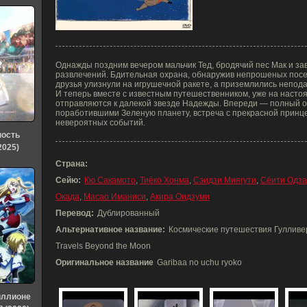
Однажды поздним вечером мальчик Тед, бродячий пес Мак и зав
развлечений. Бдительная охрана, обнаружив непрошеных посет
друзья улизнули на игрушечной ракете, а приземлились непода
И теперь вместе с известным путешественником, уже на насто
отправляются к далекой звезде Надежды. Впереди — полный оп
поработившими Зеленую планету, встреча с прекрасной принце
невероятных событий.
ность
2025)
Страна:
Сейю:
Кю Сакамото
,
Тиёко Хонма
,
Сэидзи Миягути
,
Сёити Одза
Окада
,
Масао Иманиси
,
Акира Оидзуми
Перевод:
Дублированный
Альтернативное название:
Космические путешествия Гулливера 
Travels Beyond the Moon
Оригинальное название
Garibaa no uchu ryoko
иллионе