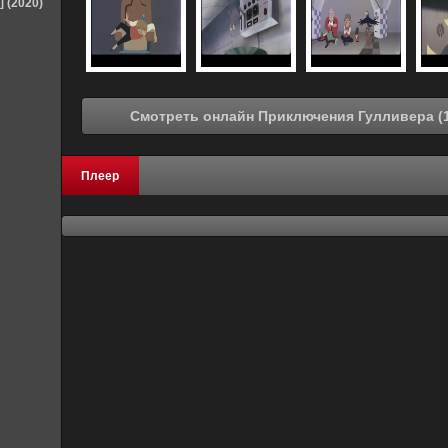
] (2020)
Плеер