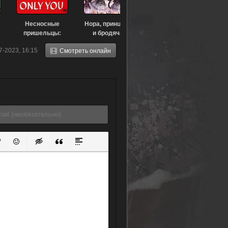
Несносные
Нора, принцесса
пришельцы:
и бродячая
Только ты (1983)
кошка (2017)
7-2023, 16:15
Смотреть онлайн
ок
й список
ь ссылку
тавить защищенную ссылку
Вставить смайлик
Вставка скрытого текста
Вставка цитаты
Вставка спойлера