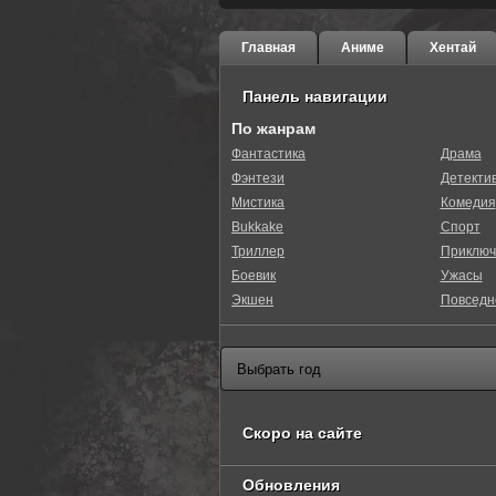
Главная
Аниме
Хентай
Панель навигации
По жанрам
Фантастика
Драма
Фэнтези
Детекти
Мистика
Комедия
Bukkake
Спорт
Триллер
Приключ
Боевик
Ужасы
Экшен
Повседн
Скоро на сайте
Обновления