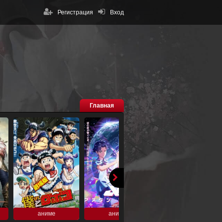
Регистрация
Вход
Главная
аниме
аниме
аниме