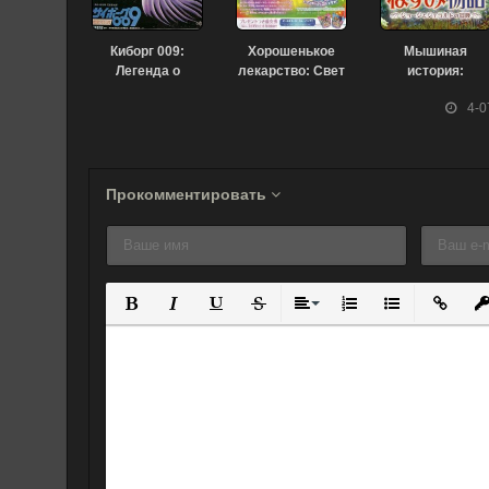
Киборг 009:
Хорошенькое
Мышиная
Легенда о
лекарство: Свет
история:
супергалактике
надежды –
Приключения
4-0
(1980)
Защитим
Джорджа и
Радужную
Джеральда
Жемчужину
(2007)
(2010)
Прокомментировать
Полужирный
Курсив
Подчеркнутый
Зачеркнутый
Выравнивание
Нумерованный спис
Маркированны
Вставит
Вс