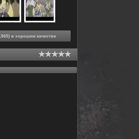
Смотреть онлайн Приключения Гулливера (1965) в хорошем качестве