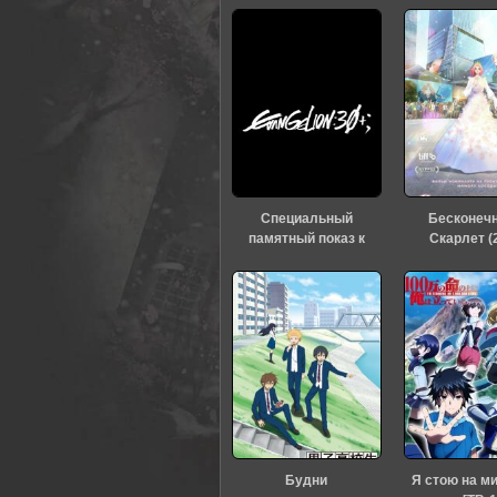
Специальный
Бесконеч
памятный показ к
Скарлет (
тридцатилетию
«Евангелиона» (2026)
Будни
Я стою на м