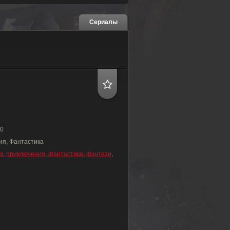
Сериалы
0
я, Фантастика
м
,
приключения
,
фантастика
,
фэнтези
,