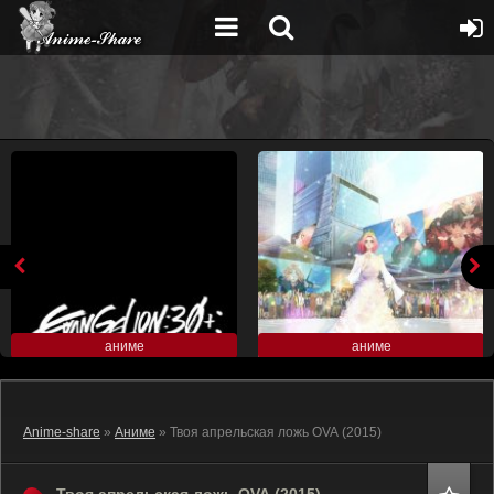
аниме
аниме
Anime-share
»
Аниме
» Твоя апрельская ложь OVA (2015)