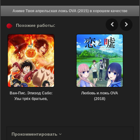
Аниме Твоя апрельская ложь OVA (2015) в хорошем качестве
Похожие работы:
Ван-Пис. Эпизод Сабо:
Любовь и ложь OVA
Узы трёх братьев,
(2018)
чудесное
воссоединение и
Прокомментировать