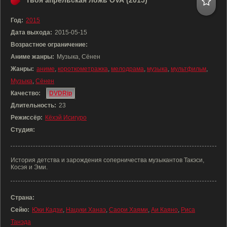
Твоя апрельская ложь OVA (2015)
Год:
2015
Дата выхода:
2015-05-15
Возрастное ограничение:
Аниме жанры:
Музыка, Сёнен
Жанры:
аниме
,
короткометражка
,
мелодрама
,
музыка
,
мультфильм
,
Музыка
,
Сёнен
Качество:
DVDRip
Длительность:
23
Режиссёр:
Кёхэй Исигуро
Студия:
История детства и зарождения соперничества музыкантов Такэси,
Косэя и Эми.
Страна:
Сейю:
Юки Кадзи
,
Нацуки Ханаэ
,
Саори Хаями
,
Аи Каяно
,
Риса
Танэда