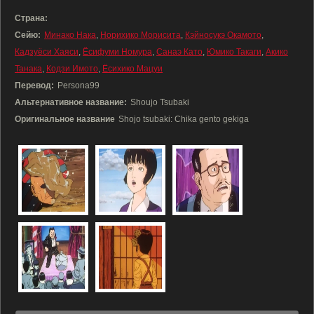
Страна:
Сейю:
Минако Нака
,
Норихико Морисита
,
Кэйносукэ Окамото
,
Кадзуёси Хаяси
,
Ёсифуми Номура
,
Санаэ Като
,
Юмико Такаги
,
Акико
Танака
,
Кодзи Имото
,
Ёсихико Мацуи
Перевод:
Persona99
Альтернативное название:
Shoujo Tsubaki
Оригинальное название
Shojo tsubaki: Chika gento gekiga