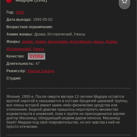
Мидори (1992)
Год:
1992
Дата выхода:
1992-05-02
Возрастное ограничение:
Аниме жанры:
Драма, Исторический, Ужасы
Жанры:
аниме
,
драма
,
мелодрама
,
мультфильм
,
ужасы
,
Драма
,
Исторический
,
Ужасы
Качество:
DVDRip
Длительность:
47
Режиссёр:
Хироси Харада
Студия:
Япония, 1950-е. После смерти матери 12-летняя Мидори остаётся
круглой сиротой и оказывается в составе бродячей цирковой труппы,
все члены которой имеют какие-либо физические уродства или
отклонения. Бедной девочке пришлось перетерпеть множество
издевательств и унижений, пока к труппе не присоединился карлик-
доктор Масаницу, обладающий редким даром гипноза. Масаницу
берёт Мидори под своё покровительство, но его чувства к ней не
просто отеческие.