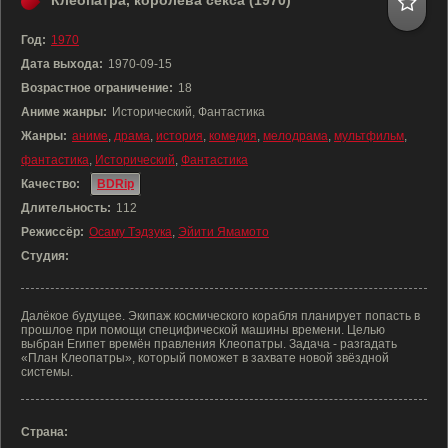
Клеопатра, королева секса (1970)
Год:
1970
Дата выхода:
1970-09-15
Возрастное ограничение:
18
Аниме жанры:
Исторический, Фантастика
Жанры:
аниме
,
драма
,
история
,
комедия
,
мелодрама
,
мультфильм
,
фантастика
,
Исторический
,
Фантастика
Качество:
BDRip
Длительность:
112
Режиссёр:
Осаму Тэдзука
,
Эйити Ямамото
Студия:
Далёкое будущее. Экипаж космического корабля планирует попасть в
прошлое при помощи специфической машины времени. Целью
выбран Египет времён правления Клеопатры. Задача - разгадать
«План Клеопатры», который поможет в захвате новой звёздной
системы.
Страна: