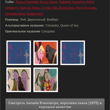
Сейю:
Тинацу Накаяма
,
Котоэ Хацуи
,
Tsubame Yanagiya
,
Нобуо
Цукамото
,
Кадзуко Имаи
,
Сусуму Абе
,
Ёсиро Като
,
Нати Нодзава
,
Хадзимэ Хана
,
Осами Набэ
Перевод:
Люб. Двухголосый, BadBajo
Альтернативное название:
Cleopatra, Queen of Sex
Оригинальное название
Cleopatra
Смотреть онлайн Клеопатра, королева секса (1970) в
хорошем качестве