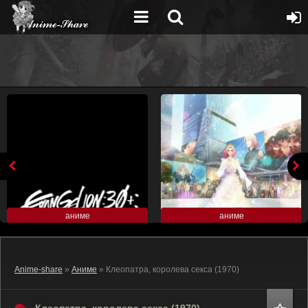
аниме
аниме
Anime-share
»
Аниме
» Клеопатра, королева секса (1970)